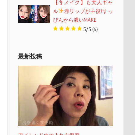
【冬メイク】も大人ギャ
ル
赤リップが主役!すっ
ぴんから濃いMAKE
5/5
(4)
最新投稿