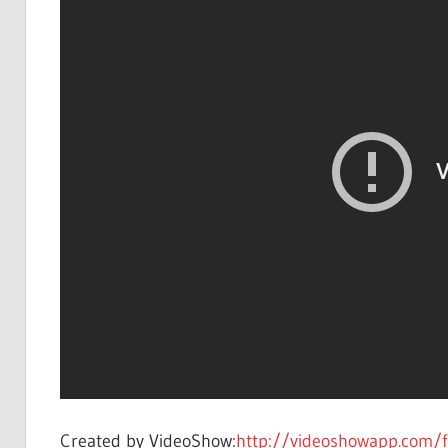
Created by VideoShow:
http://videoshowapp.com/f