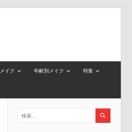
メイク
年齢別メイク
特集
検
検
索:
索