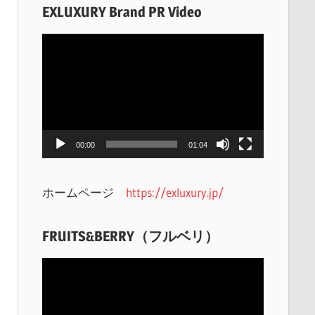
EXLUXURY Brand PR Video
動
画
プ
レ
ー
ヤ
00:00
01:04
ー
ホームページ
https://exluxury.jp/
FRUITS&BERRY（フルベリ）
動
画
プ