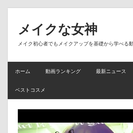
コ
ン
メイクな女神
テ
ン
メイク初心者でもメイクアップを基礎から学べる
ツ
へ
ス
ホーム
動画ランキング
最新ニュース
キ
ッ
プ
ベストコスメ