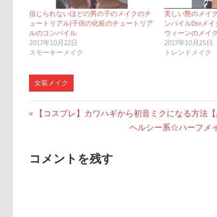
信じられないほどの男の子のメイクのチ
美しい艶のメイ
ュートリアル|子供の化粧のチュートリア
ンパイルDɪʏメ
ルのコンパイル
ウィーンのメイ
2017年10月22日
2017年10月25日
スモーキーメイク
トレンドメイク
女装メイク
投
前
【コスプレ】カワハギから初音ミクになる方法【
の
次
ヘルシー系☆ハーフメイク
稿
投
の
ナ
稿:
投
コメントを残す
ビ
稿:
ゲ
ー