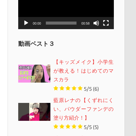
レ
ー
ヤ
00:00
00:58
ー
動画ベスト３
【キッズメイク】小学生
が教える！はじめてのマ
スカラ
5/5
(6)
藍原レナの【くずれにく
い、パウダーファンデの
塗り方紹介！】
5/5
(5)