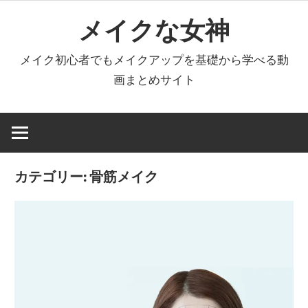
コ
メイクな女神
ン
テ
メイク初心者でもメイクアップを基礎から学べる動
ン
画まとめサイト
ツ
へ
ス
キ
ッ
カテゴリー:
骨筋メイク
プ