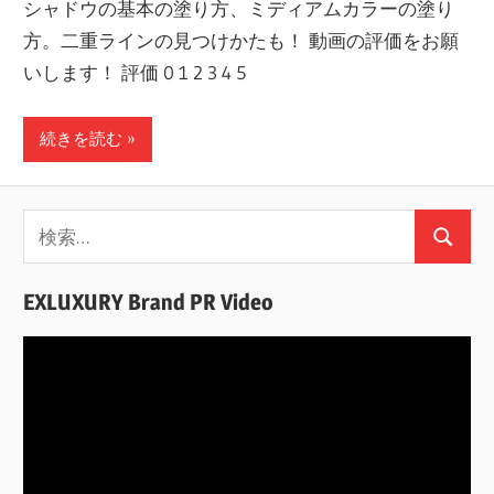
シャドウの基本の塗り方、ミディアムカラーの塗り
方。二重ラインの見つけかたも！ 動画の評価をお願
いします！ 評価 0 1 2 3 4 5
続きを読む
検
検
索:
索
EXLUXURY Brand PR Video
動
画
プ
レ
ー