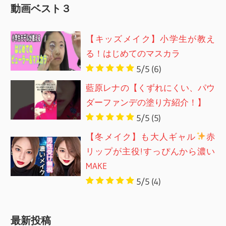
動画ベスト３
【キッズメイク】小学生が教え
る！はじめてのマスカラ
5/5
(6)
藍原レナの【くずれにくい、パウ
ダーファンデの塗り方紹介！】
5/5
(5)
【冬メイク】も大人ギャル
赤
リップが主役!すっぴんから濃い
MAKE
5/5
(4)
最新投稿