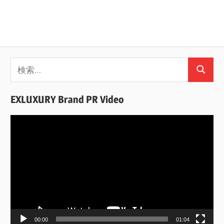
検
検
索:
索
EXLUXURY Brand PR Video
動
画
プ
レ
ー
ヤ
ー
00:00
01:04