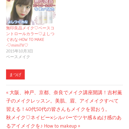
無印良品メイク♡ベースコ
ントロールカラー♡よしつ
ぐれな-HOW TO MAKE
-♡mimiTV♡
2015年10月3日
ベースメイク
まつげ
投
前
大阪、神戸、京都、奈良でメイク講座開講！吉村薫
の
子のメイクレッスン。美肌、眉、アイメイクすべて
稿
投
習える！40代50代の皆さんもメイクを習おう。
ナ
次
稿:
秋メイク♡ネイビー×シルバーでツヤ感＆ぬけ感のあ
ビ
の
るアイメイクを♪ How to makeup