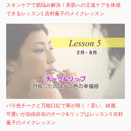
スキンケアで肌悩み解決！美肌への王道ケアを体感
できるレッスン1 吉村薫子のメイクレッスン
バラ色チークと万能口紅で華が咲く！若い、綺麗、
可愛いが自由自在のチーク&リップはレッスン5 吉村
薫子のメイクレッスン