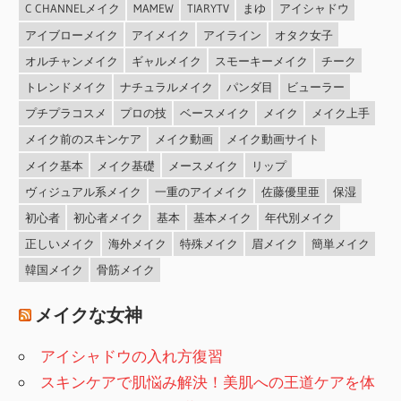
C CHANNELメイク
MAMEW
TIARYTV
まゆ
アイシャドウ
アイブローメイク
アイメイク
アイライン
オタク女子
オルチャンメイク
ギャルメイク
スモーキーメイク
チーク
トレンドメイク
ナチュラルメイク
パンダ目
ビューラー
プチプラコスメ
プロの技
ベースメイク
メイク
メイク上手
メイク前のスキンケア
メイク動画
メイク動画サイト
メイク基本
メイク基礎
メースメイク
リップ
ヴィジュアル系メイク
一重のアイメイク
佐藤優里亜
保湿
初心者
初心者メイク
基本
基本メイク
年代別メイク
正しいメイク
海外メイク
特殊メイク
眉メイク
簡単メイク
韓国メイク
骨筋メイク
メイクな女神
アイシャドウの入れ方復習
スキンケアで肌悩み解決！美肌への王道ケアを体