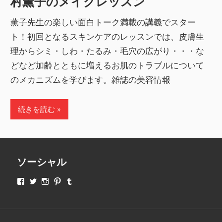
村薫子のメイクレッスン
薫子先生の楽しい面白トーク満載の講義でスター
ト！初回となるスキンケアのレッスンでは、皮膚生
理からシミ・しわ・たるみ・毛穴の広がり・・・な
どなど加齢とともに増えるお肌のトラブルについて
のメカニズムを学びます。雑誌の美容情報
続きを読む
ソーシャル
makeupjapan01
makeupjapan01
makeupjapan01
makeupjapan01
makeupjapan01
さ
さ
さ
さ
さ
ん
ん
ん
ん
ん
の
の
の
の
の
プ
プ
プ
プ
プ
ロ
ロ
ロ
ロ
ロ