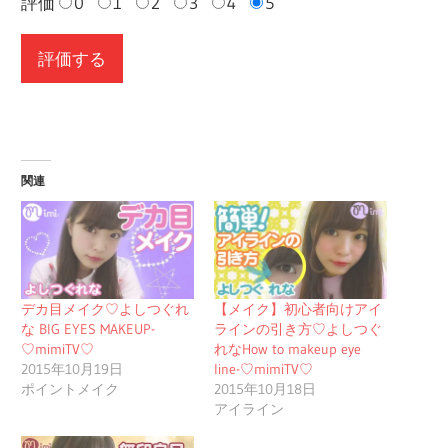
評価
0
1
2
3
4
5
関連
デカ目メイク♡よしつぐれ
【メイク】初心者向けアイ
な BIG EYES MAKEUP-
ラインの引き方♡よしつぐ
♡mimiTV♡
れなHow to makeup eye
2015年10月19日
line-♡mimiTV♡
ポイントメイク
2015年10月18日
アイライン