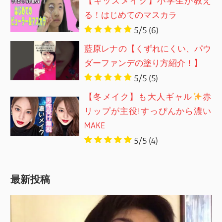
【キッズメイク】小学生が教え
る！はじめてのマスカラ
5/5
(6)
藍原レナの【くずれにくい、パウ
ダーファンデの塗り方紹介！】
5/5
(5)
【冬メイク】も大人ギャル
赤
リップが主役!すっぴんから濃い
MAKE
5/5
(4)
最新投稿