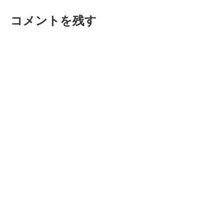
投
ゲ
コメントを残す
稿:
ー
シ
ョ
ン