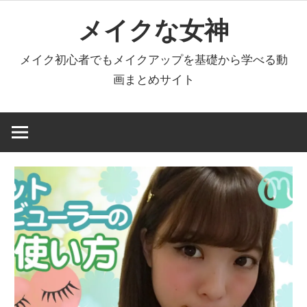
コ
メイクな女神
ン
テ
メイク初心者でもメイクアップを基礎から学べる動
ン
画まとめサイト
ツ
へ
ス
キ
ッ
プ