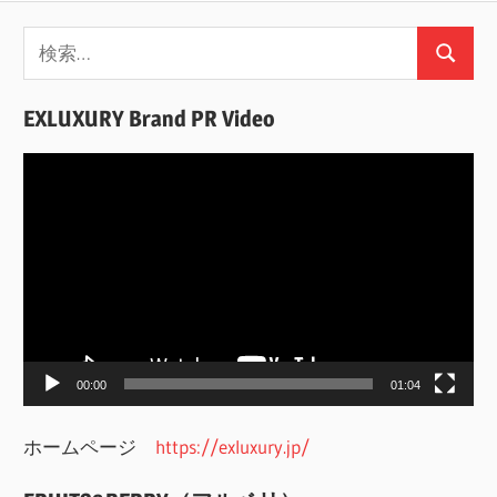
検
検
索:
索
EXLUXURY Brand PR Video
動
画
プ
レ
ー
ヤ
ー
00:00
01:04
ホームページ
https://exluxury.jp/