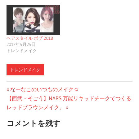
ヘアスタイル ボブ 2018
2017年4月24日
トレンドメイク
トレンドメイク
投
前
なーなこのいつものメイク☺︎
次
の
【西武・そごう】NARS 万能リキッドチークでつくる
稿
の
投
レッドブラウンメイク。
ナ
投
稿:
コメントを残す
ビ
稿:
ゲ