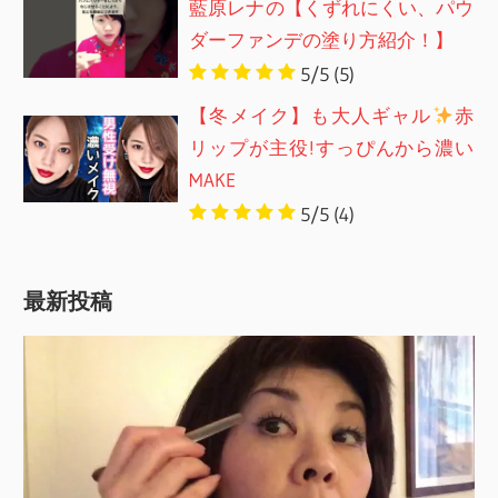
藍原レナの【くずれにくい、パウ
ダーファンデの塗り方紹介！】
5/5
(5)
【冬メイク】も大人ギャル
赤
リップが主役!すっぴんから濃い
MAKE
5/5
(4)
最新投稿