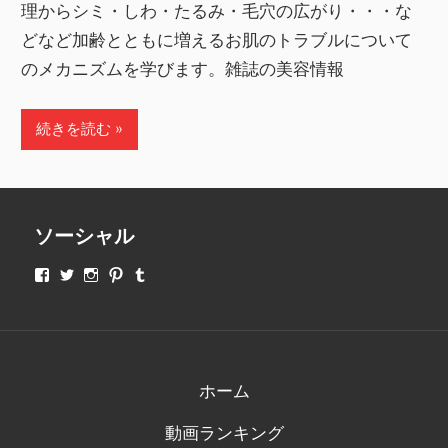
理からシミ・しわ・たるみ・毛穴の広がり・・・な
どなど加齢とともに増えるお肌のトラブルについて
のメカニズムを学びます。雑誌の美容情報
続きを読む
ソーシャル
makeupjapan01
makeupjapan01
makeupjapan01
makeupjapan01
makeupjapan01
さ
さ
さ
さ
さ
ん
ん
ん
ん
ん
の
の
の
の
の
プ
プ
プ
プ
プ
ロ
ロ
ロ
ロ
ロ
フ
フ
フ
フ
フ
ィ
ィ
ィ
ィ
ィ
ホーム
ー
ー
ー
ー
ー
ル
ル
ル
ル
ル
動画ランキング
を
を
を
を
を