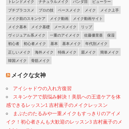
トレンドメイク
ナチュラルメイク
パンダ目
ビューラー
プチプラコスメ
プロの技
ベースメイク
メイク
メイク上手
メイク前のスキンケア
メイク動画
メイク動画サイト
メイク基本
メイク基礎
メースメイク
リップ
ヴィジュアル系メイク
一重のアイメイク
佐藤優里亜
保湿
初心者
初心者メイク
基本
基本メイク
年代別メイク
正しいメイク
海外メイク
特殊メイク
眉メイク
簡単メイク
韓国メイク
骨筋メイク
メイクな女神
アイシャドウの入れ方復習
スキンケアで肌悩み解決！美肌への王道ケアを体
感できるレッスン1 吉村薫子のメイクレッスン
まぶたのたるみや一重メイクもすっきりのアイメ
イク！初心者さんも大歓迎のレッスン3 吉村薫子のメ