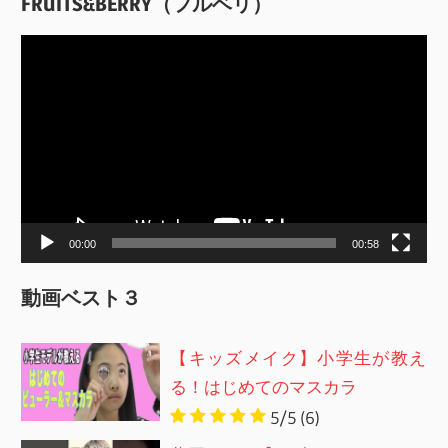
FRUITS&BERRY（フルベリ）
動
画
プ
レ
ー
ヤ
ー
00:00
00:58
動画ベスト３
【キッズメイク】小学生が教え
る！はじめてのマスカラ
5/5
(6)