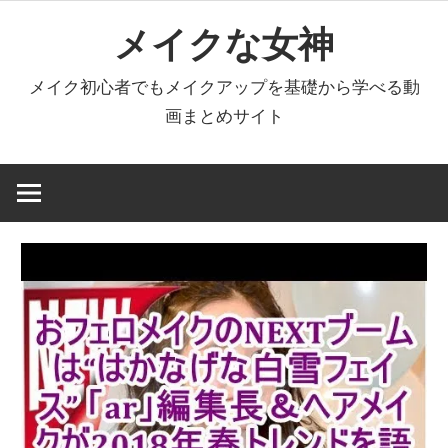
コ
メイクな女神
ン
テ
メイク初心者でもメイクアップを基礎から学べる動
ン
画まとめサイト
ツ
へ
ス
キ
ッ
プ