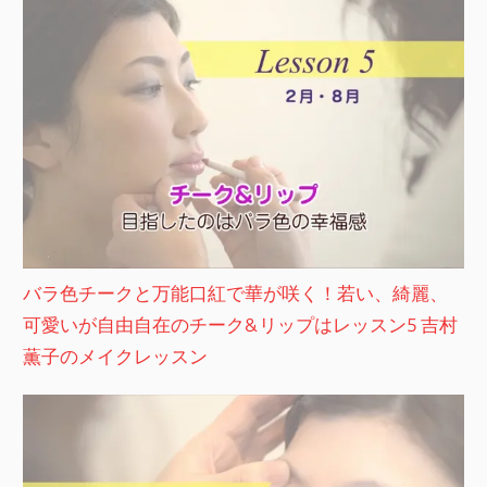
バラ色チークと万能口紅で華が咲く！若い、綺麗、
可愛いが自由自在のチーク&リップはレッスン5 吉村
薫子のメイクレッスン