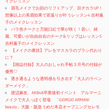
イクレッスン
眉毛メイクでお顔のリフトアップ、目ヂカラUP！
想像以上の美眉効果で若返りが叶うレッスン4 吉村薫
子のメイクレッスン
バラ色チークと万能口紅で華が咲く！若い、綺
麗、可愛いが自由自在のチーク&リップはレッスン5
吉村薫子のメイクレッスン
【メイクの裏技】アレをマスカラのブラシ代わり
に？
【雑誌付録】大人のおしゃれ手帖３月号の付録が
優秀♡
透き通るような透明感を引き出す「大人のラベン
ダーメイク」
渡辺麻友、AKB48卒業後初イベント アルマーニ
メイクで大人っぽく登場 「GIORGIO ARMANI
beauty」大阪・阪急うめだ本店オープニングセレモ