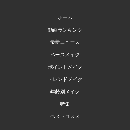
プ
プ
プ
プ
プ
ロ
ロ
ロ
ロ
ロ
フ
フ
フ
フ
フ
ィ
ィ
ィ
ィ
ィ
ホーム
ー
ー
ー
ー
ー
ル
ル
ル
ル
ル
動画ランキング
を
を
を
を
を
Facebook
Twitter
Instagram
Pinterest
Tumblr
で
で
で
で
で
最新ニュース
表
表
表
表
表
示
示
示
示
示
ベースメイク
ポイントメイク
トレンドメイク
年齢別メイク
特集
ベストコスメ