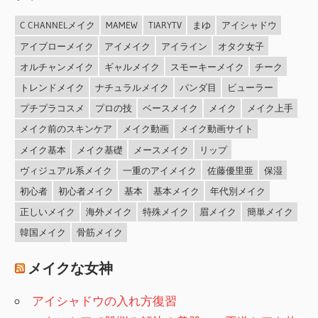
C CHANNELメイク
MAMEW
TIARYTV
まゆ
アイシャドウ
アイブローメイク
アイメイク
アイライン
オタク女子
オルチャンメイク
ギャルメイク
スモーキーメイク
チーク
トレンドメイク
ナチュラルメイク
パンダ目
ビューラー
プチプラコスメ
プロの技
ベースメイク
メイク
メイク上手
メイク前のスキンケア
メイク動画
メイク動画サイト
メイク基本
メイク基礎
メースメイク
リップ
ヴィジュアル系メイク
一重のアイメイク
佐藤優里亜
保湿
初心者
初心者メイク
基本
基本メイク
年代別メイク
正しいメイク
海外メイク
特殊メイク
眉メイク
簡単メイク
韓国メイク
骨筋メイク
メイクな女神
アイシャドウの入れ方復習