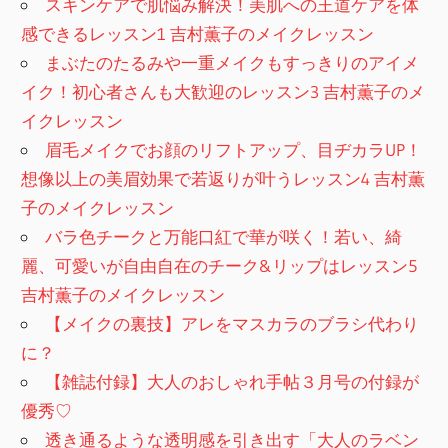
スキンケアで肌悩み解決！美肌への王道ケアを体
感できるレッスン1 吉村薫子のメイクレッスン
まぶたのたるみや一重メイクもすっきりのアイメ
イク！初心者さんも大歓迎のレッスン3 吉村薫子のメ
イクレッスン
眉毛メイクでお顔のリフトアップ、目ヂカラUP！
想像以上の美眉効果で若返りが叶うレッスン4 吉村薫
子のメイクレッスン
バラ色チークと万能口紅で華が咲く！若い、綺
麗、可愛いが自由自在のチーク&リップはレッスン5
吉村薫子のメイクレッスン
【メイクの裏技】アレをマスカラのブラシ代わり
に？
【雑誌付録】大人のおしゃれ手帖３月号の付録が
優秀♡
透き通るような透明感を引き出す「大人のラベン