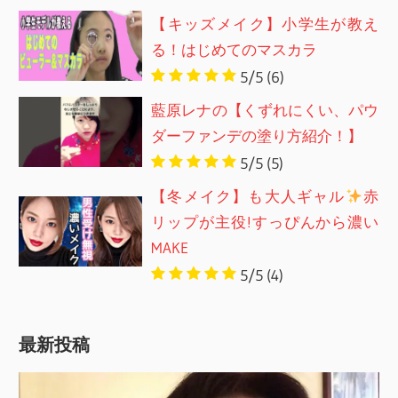
【キッズメイク】小学生が教え
る！はじめてのマスカラ
5/5
(6)
藍原レナの【くずれにくい、パウ
ダーファンデの塗り方紹介！】
5/5
(5)
【冬メイク】も大人ギャル
赤
リップが主役!すっぴんから濃い
MAKE
5/5
(4)
最新投稿