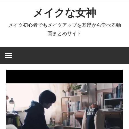
コ
メイクな女神
ン
テ
メイク初心者でもメイクアップを基礎から学べる動
ン
画まとめサイト
ツ
へ
ス
キ
ッ
プ