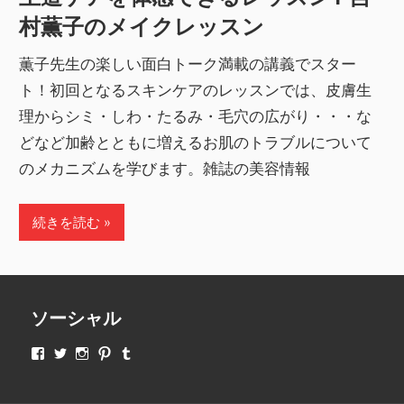
村薫子のメイクレッスン
薫子先生の楽しい面白トーク満載の講義でスター
ト！初回となるスキンケアのレッスンでは、皮膚生
理からシミ・しわ・たるみ・毛穴の広がり・・・な
どなど加齢とともに増えるお肌のトラブルについて
のメカニズムを学びます。雑誌の美容情報
続きを読む
ソーシャル
makeupjapan01
makeupjapan01
makeupjapan01
makeupjapan01
makeupjapan01
さ
さ
さ
さ
さ
ん
ん
ん
ん
ん
の
の
の
の
の