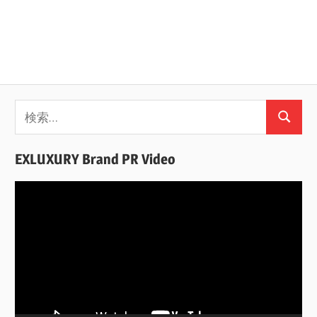
検
検
索:
索
EXLUXURY Brand PR Video
動
画
プ
レ
ー
ヤ
ー