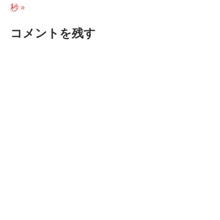
ナ
の
稿:
秒
ビ
投
コメントを残す
稿:
ゲ
ー
シ
ョ
ン