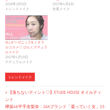
2018年2月6日
2017年4月6日
トレンドメイク
女装メイク
ALLオーガニック&ミネラ
ルコスメ♡ ぴんくナチュラ
ルメイク
2017年4月19日
ナチュラルメイク
トレンドメイク
投
前
【落ちないティント♡】ETUDE HOUSE オイルティ
の
ント
稿
次
投
欅坂46平手友梨奈：24hブランド「還っていく女」15