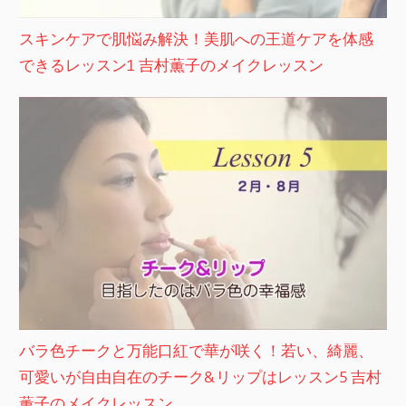
スキンケアで肌悩み解決！美肌への王道ケアを体感
できるレッスン1 吉村薫子のメイクレッスン
バラ色チークと万能口紅で華が咲く！若い、綺麗、
可愛いが自由自在のチーク&リップはレッスン5 吉村
薫子のメイクレッスン