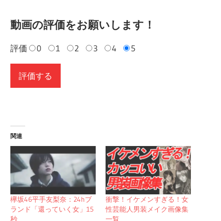
動画の評価をお願いします！
評価
0
1
2
3
4
5
関連
欅坂46平手友梨奈：24hブ
衝撃！イケメンすぎる！女
ランド「還っていく女」15
性芸能人男装メイク画像集
秒
一覧