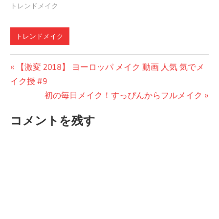
トレンドメイク
トレンドメイク
投
前
【激変 2018】 ヨーロッパ メイク 動画 人気 気でメ
の
イク授 #9
稿
投
次
初の毎日メイク！すっぴんからフルメイク
ナ
稿:
の
コメントを残す
ビ
投
稿:
ゲ
ー
シ
ョ