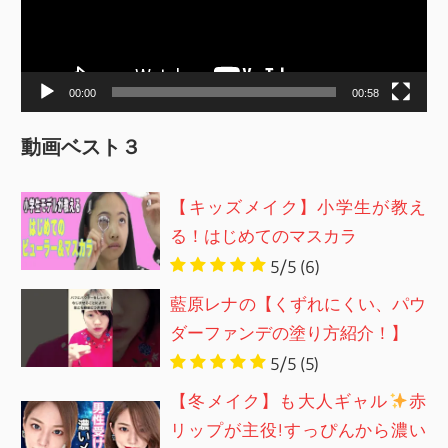
ー
ヤ
ー
00:00
00:58
動画ベスト３
【キッズメイク】小学生が教え
る！はじめてのマスカラ
5/5
(6)
藍原レナの【くずれにくい、パウ
ダーファンデの塗り方紹介！】
5/5
(5)
【冬メイク】も大人ギャル
赤
リップが主役!すっぴんから濃い