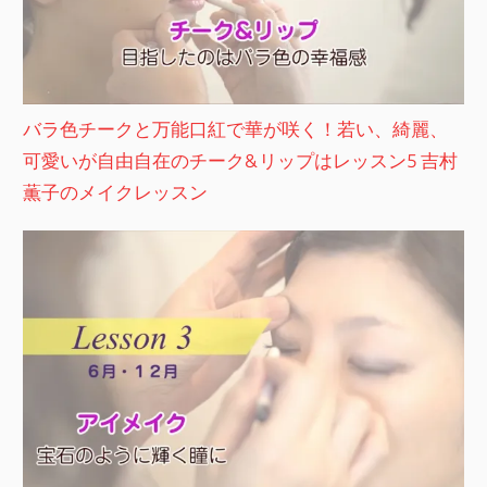
バラ色チークと万能口紅で華が咲く！若い、綺麗、
可愛いが自由自在のチーク&リップはレッスン5 吉村
薫子のメイクレッスン