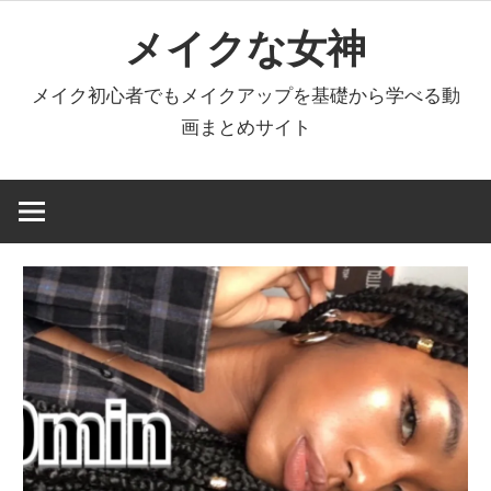
コ
メイクな女神
ン
テ
メイク初心者でもメイクアップを基礎から学べる動
ン
画まとめサイト
ツ
へ
ス
キ
ッ
プ