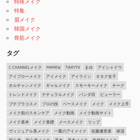
特殊メイク
特集
眉メイク
韓国メイク
骨筋メイク
タグ
C CHANNELメイク
MAMEW
TIARYTV
まゆ
アイシャドウ
アイブローメイク
アイメイク
アイライン
オタク女子
オルチャンメイク
ギャルメイク
スモーキーメイク
チーク
トレンドメイク
ナチュラルメイク
パンダ目
ビューラー
プチプラコスメ
プロの技
ベースメイク
メイク
メイク上手
メイク前のスキンケア
メイク動画
メイク動画サイト
メイク基本
メイク基礎
メースメイク
リップ
ヴィジュアル系メイク
一重のアイメイク
佐藤優里亜
保湿