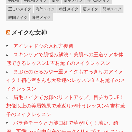
初心者
初心者メイク
基本
基本メイク
年代別メイク
正しいメイク
海外メイク
特殊メイク
眉メイク
簡単メイク
韓国メイク
骨筋メイク
メイクな女神
アイシャドウの入れ方復習
スキンケアで肌悩み解決！美肌への王道ケアを体
感できるレッスン1 吉村薫子のメイクレッスン
まぶたのたるみや一重メイクもすっきりのアイメ
イク！初心者さんも大歓迎のレッスン3 吉村薫子のメ
イクレッスン
眉毛メイクでお顔のリフトアップ、目ヂカラUP！
想像以上の美眉効果で若返りが叶うレッスン4 吉村薫
子のメイクレッスン
バラ色チークと万能口紅で華が咲く！若い、綺
麗、可愛いが自由自在のチーク&リップはレッスン5