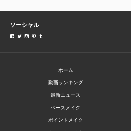
ソーシャル
makeupjapan01
makeupjapan01
makeupjapan01
makeupjapan01
makeupjapan01
さ
さ
さ
さ
さ
ん
ん
ん
ん
ん
の
の
の
の
の
プ
プ
プ
プ
プ
ロ
ロ
ロ
ロ
ロ
フ
フ
フ
フ
フ
ィ
ィ
ィ
ィ
ィ
ホーム
ー
ー
ー
ー
ー
ル
ル
ル
ル
ル
動画ランキング
を
を
を
を
を
Facebook
Twitter
Instagram
Pinterest
Tumblr
で
で
で
で
で
最新ニュース
表
表
表
表
表
示
示
示
示
示
ベースメイク
ポイントメイク