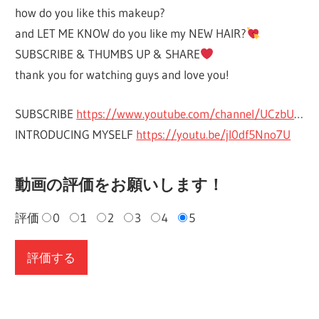
how do you like this makeup?
and LET ME KNOW do you like my NEW HAIR?
SUBSCRIBE & THUMBS UP & SHARE
thank you for watching guys and love you!
SUBSCRIBE
https://www.youtube.com/channel/UCzbU
…
INTRODUCING MYSELF
https://youtu.be/jI0df5Nno7U
動画の評価をお願いします！
評価
0
1
2
3
4
5