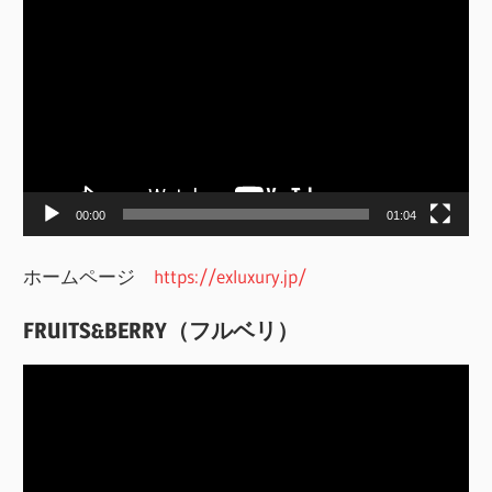
動
画
プ
レ
ー
ヤ
ー
00:00
01:04
ホームページ
https://exluxury.jp/
FRUITS&BERRY（フルベリ）
動
画
プ
レ