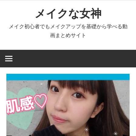
コ
メイクな女神
ン
テ
メイク初心者でもメイクアップを基礎から学べる動
ン
画まとめサイト
ツ
へ
ス
キ
ッ
プ