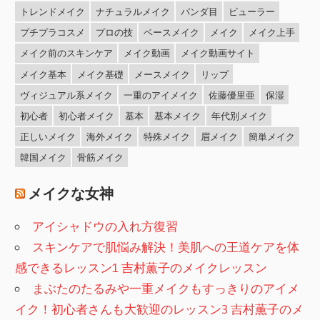
トレンドメイク
ナチュラルメイク
パンダ目
ビューラー
プチプラコスメ
プロの技
ベースメイク
メイク
メイク上手
メイク前のスキンケア
メイク動画
メイク動画サイト
メイク基本
メイク基礎
メースメイク
リップ
ヴィジュアル系メイク
一重のアイメイク
佐藤優里亜
保湿
初心者
初心者メイク
基本
基本メイク
年代別メイク
正しいメイク
海外メイク
特殊メイク
眉メイク
簡単メイク
韓国メイク
骨筋メイク
メイクな女神
アイシャドウの入れ方復習
スキンケアで肌悩み解決！美肌への王道ケアを体
感できるレッスン1 吉村薫子のメイクレッスン
まぶたのたるみや一重メイクもすっきりのアイメ
イク！初心者さんも大歓迎のレッスン3 吉村薫子のメ