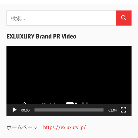
検
検
索:
索
EXLUXURY Brand PR Video
動
画
プ
レ
ー
ヤ
ー
00:00
01:04
ホームページ
https://exluxury.jp/