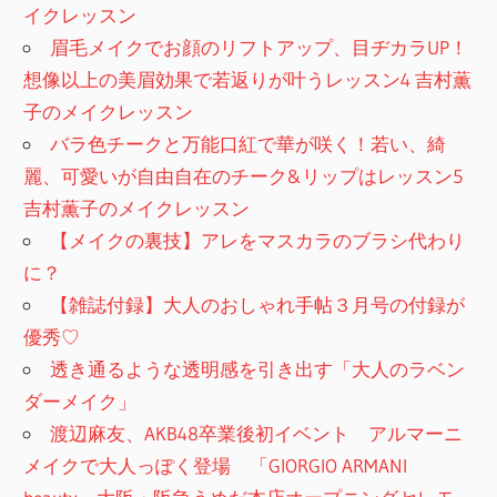
イクレッスン
眉毛メイクでお顔のリフトアップ、目ヂカラUP！
想像以上の美眉効果で若返りが叶うレッスン4 吉村薫
子のメイクレッスン
バラ色チークと万能口紅で華が咲く！若い、綺
麗、可愛いが自由自在のチーク&リップはレッスン5
吉村薫子のメイクレッスン
【メイクの裏技】アレをマスカラのブラシ代わり
に？
【雑誌付録】大人のおしゃれ手帖３月号の付録が
優秀♡
透き通るような透明感を引き出す「大人のラベン
ダーメイク」
渡辺麻友、AKB48卒業後初イベント アルマーニ
メイクで大人っぽく登場 「GIORGIO ARMANI