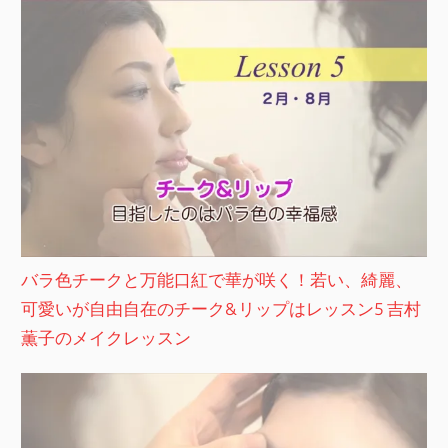
バラ色チークと万能口紅で華が咲く！若い、綺麗、
可愛いが自由自在のチーク&リップはレッスン5 吉村
薫子のメイクレッスン