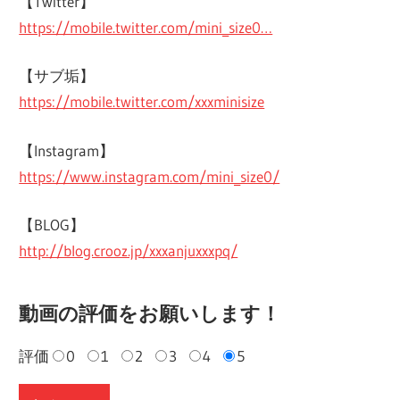
【Twitter】
https://mobile.twitter.com/mini_size0…
【サブ垢】
https://mobile.twitter.com/xxxminisize
【Instagram】
https://www.instagram.com/mini_size0/
【BLOG】
http://blog.crooz.jp/xxxanjuxxxpq/
動画の評価をお願いします！
評価
0
1
2
3
4
5