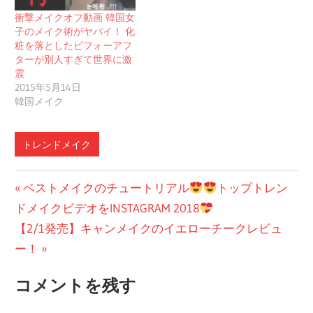
衝撃メイクオフ動画 韓国女
子のメイク術がヤバイ！ 化
粧を落としたビフォーアフ
ターが別人すぎて世界に激
震
2015年5月14日
韓国メイク
トレンドメイク
投
前
ベストメイクのチュートリアル
トップトレン
の
ドメイクビデオをINSTAGRAM 2018
稿
次
投
【2/1発売】キャンメイクのイエローチークレビュ
ナ
の
稿:
ー！
ビ
投
コメントを残す
稿:
ゲ