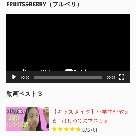
FRUITS&BERRY（フルベリ）
動
画
プ
レ
ー
ヤ
ー
00:00
00:58
動画ベスト３
【キッズメイク】小学生が教え
る！はじめてのマスカラ
5/5
(6)