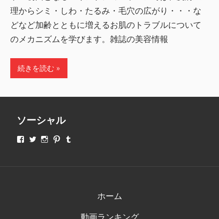
理からシミ・しわ・たるみ・毛穴の広がり・・・な
どなど加齢とともに増えるお肌のトラブルについて
のメカニズムを学びます。雑誌の美容情報
続きを読む
ソーシャル
makeupjapan01
makeupjapan01
makeupjapan01
makeupjapan01
makeupjapan01
さ
さ
さ
さ
さ
ん
ん
ん
ん
ん
の
の
の
の
の
プ
プ
プ
プ
プ
ロ
ロ
ロ
ロ
ロ
フ
フ
フ
フ
フ
ィ
ィ
ィ
ィ
ィ
ホーム
ー
ー
ー
ー
ー
ル
ル
ル
ル
ル
動画ランキング
を
を
を
を
を