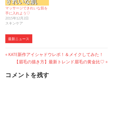
マッサージできれいな肌を
手に入れよう♡
2015年12月2日
スキンケア
最新ニュース
投
前
KATE新作アイシャドウレポ！＆メイクしてみた！
の
次
【眉毛の描き方】最新トレンド眉毛の黄金比♡
稿
投
の
ナ
コメントを残す
稿:
投
ビ
稿:
ゲ
ー