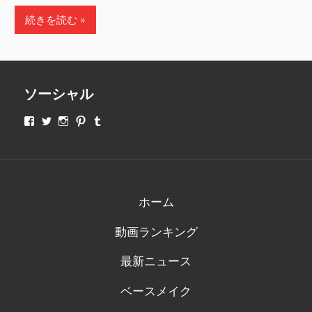
続きを読む
ソーシャル
makeupjapan01
makeupjapan01
makeupjapan01
makeupjapan01
makeupjapan01
さ
さ
さ
さ
さ
ん
ん
ん
ん
ん
の
の
の
の
の
プ
プ
プ
プ
プ
ロ
ロ
ロ
ロ
ロ
フ
フ
フ
フ
フ
ィ
ィ
ィ
ィ
ィ
ホーム
ー
ー
ー
ー
ー
ル
ル
ル
ル
ル
動画ランキング
を
を
を
を
を
Facebook
Twitter
Instagram
Pinterest
Tumblr
で
で
で
で
で
最新ニュース
表
表
表
表
表
示
示
示
示
示
ベースメイク