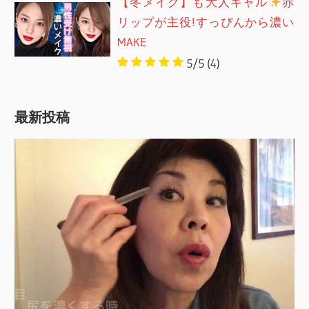
【冬メイク】も大人ギャル
赤
リップが主役!すっぴんから濃い
MAKE
5/5
(4)
最新投稿