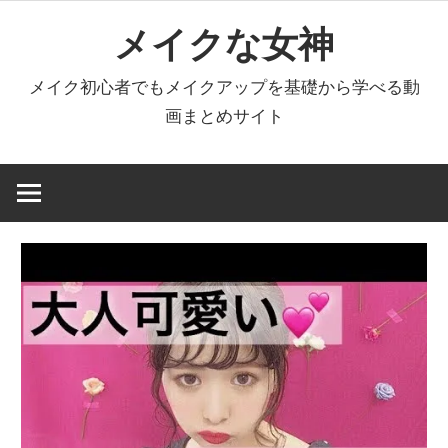
コ
メイクな女神
ン
テ
メイク初心者でもメイクアップを基礎から学べる動
ン
画まとめサイト
ツ
へ
ス
キ
ッ
プ