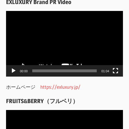
EXLUXURY Brand PR Video
動
画
プ
レ
ー
ヤ
ー
00:00
01:04
ホームページ
https://exluxury.jp/
FRUITS&BERRY（フルベリ）
動
画