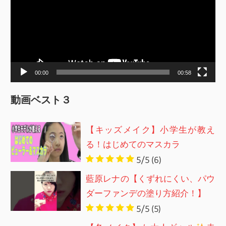
プ
レ
ー
ヤ
ー
00:00
00:58
動画ベスト３
【キッズメイク】小学生が教え
る！はじめてのマスカラ
5/5
(6)
藍原レナの【くずれにくい、パウ
ダーファンデの塗り方紹介！】
5/5
(5)