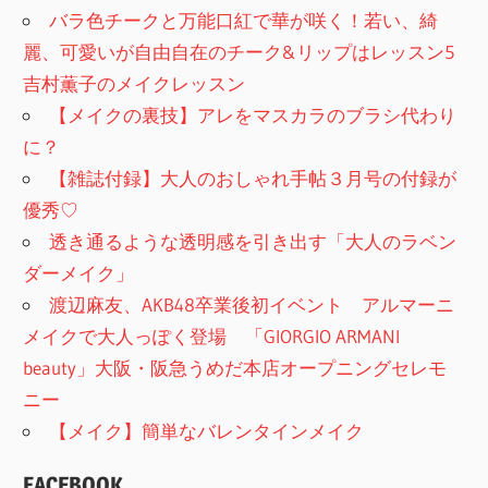
バラ色チークと万能口紅で華が咲く！若い、綺
麗、可愛いが自由自在のチーク&リップはレッスン5
吉村薫子のメイクレッスン
【メイクの裏技】アレをマスカラのブラシ代わり
に？
【雑誌付録】大人のおしゃれ手帖３月号の付録が
優秀♡
透き通るような透明感を引き出す「大人のラベン
ダーメイク」
渡辺麻友、AKB48卒業後初イベント アルマーニ
メイクで大人っぽく登場 「GIORGIO ARMANI
beauty」大阪・阪急うめだ本店オープニングセレモ
ニー
【メイク】簡単なバレンタインメイク
FACEBOOK