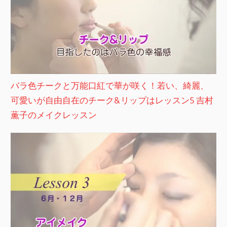
バラ色チークと万能口紅で華が咲く！若い、綺麗、
可愛いが自由自在のチーク&リップはレッスン5 吉村
薫子のメイクレッスン