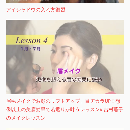
アイシャドウの入れ方復習
眉毛メイクでお顔のリフトアップ、目ヂカラUP！想
像以上の美眉効果で若返りが叶うレッスン4 吉村薫子
のメイクレッスン