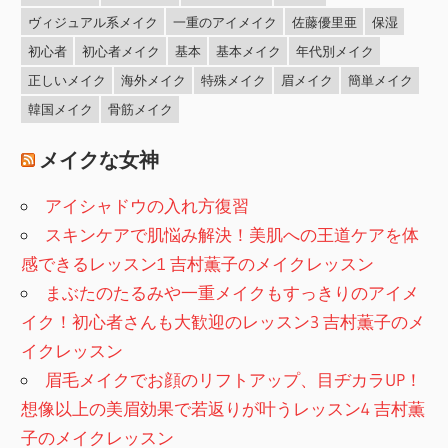
ヴィジュアル系メイク
一重のアイメイク
佐藤優里亜
保湿
初心者
初心者メイク
基本
基本メイク
年代別メイク
正しいメイク
海外メイク
特殊メイク
眉メイク
簡単メイク
韓国メイク
骨筋メイク
メイクな女神
アイシャドウの入れ方復習
スキンケアで肌悩み解決！美肌への王道ケアを体
感できるレッスン1 吉村薫子のメイクレッスン
まぶたのたるみや一重メイクもすっきりのアイメ
イク！初心者さんも大歓迎のレッスン3 吉村薫子のメ
イクレッスン
眉毛メイクでお顔のリフトアップ、目ヂカラUP！
想像以上の美眉効果で若返りが叶うレッスン4 吉村薫
子のメイクレッスン