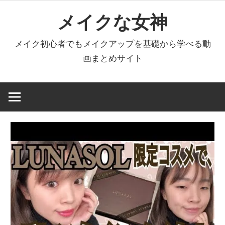
コ
メイクな女神
ン
テ
メイク初心者でもメイクアップを基礎から学べる動
ン
画まとめサイト
ツ
へ
ス
キ
ッ
プ