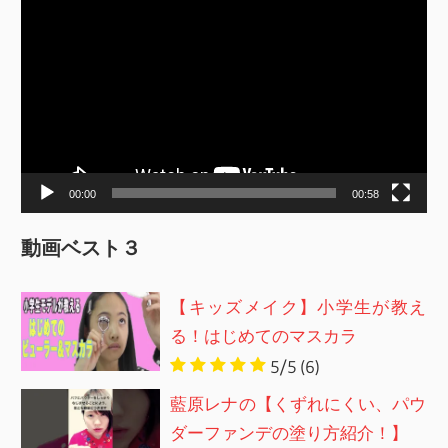
画
プ
レ
ー
ヤ
ー
00:00
00:58
動画ベスト３
【キッズメイク】小学生が教え
る！はじめてのマスカラ
5/5
(6)
藍原レナの【くずれにくい、パウ
ダーファンデの塗り方紹介！】