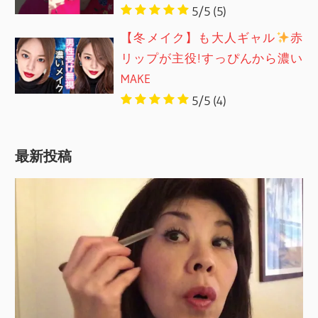
5/5
(5)
【冬メイク】も大人ギャル
赤
リップが主役!すっぴんから濃い
MAKE
5/5
(4)
最新投稿