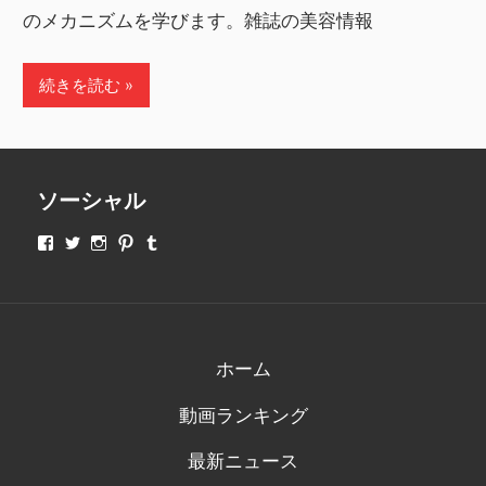
のメカニズムを学びます。雑誌の美容情報
続きを読む
ソーシャル
makeupjapan01
makeupjapan01
makeupjapan01
makeupjapan01
makeupjapan01
さ
さ
さ
さ
さ
ん
ん
ん
ん
ん
の
の
の
の
の
プ
プ
プ
プ
プ
ロ
ロ
ロ
ロ
ロ
フ
フ
フ
フ
フ
ィ
ィ
ィ
ィ
ィ
ホーム
ー
ー
ー
ー
ー
ル
ル
ル
ル
ル
動画ランキング
を
を
を
を
を
Facebook
Twitter
Instagram
Pinterest
Tumblr
で
で
で
で
で
最新ニュース
表
表
表
表
表
示
示
示
示
示