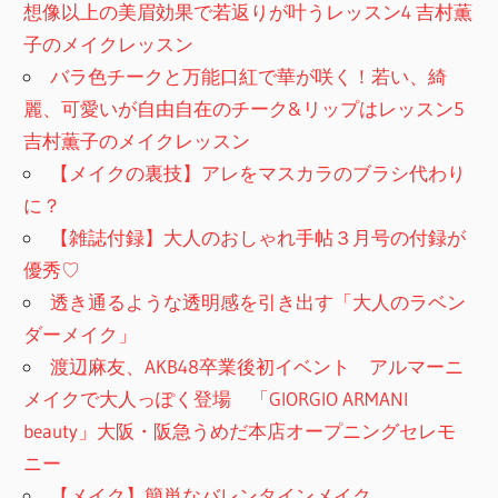
想像以上の美眉効果で若返りが叶うレッスン4 吉村薫
子のメイクレッスン
バラ色チークと万能口紅で華が咲く！若い、綺
麗、可愛いが自由自在のチーク&リップはレッスン5
吉村薫子のメイクレッスン
【メイクの裏技】アレをマスカラのブラシ代わり
に？
【雑誌付録】大人のおしゃれ手帖３月号の付録が
優秀♡
透き通るような透明感を引き出す「大人のラベン
ダーメイク」
渡辺麻友、AKB48卒業後初イベント アルマーニ
メイクで大人っぽく登場 「GIORGIO ARMANI
beauty」大阪・阪急うめだ本店オープニングセレモ
ニー
【メイク】簡単なバレンタインメイク