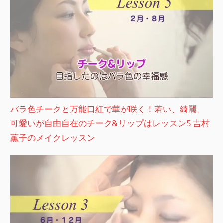
バラ色チークと万能口紅で華が咲く！若い、綺麗、
可愛いが自由自在のチーク&リップはレッスン5 吉村
薫子のメイクレッスン