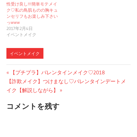
性受け良し!!!簡単モテメイ
ク♡私の鳥肌ものの胸キュ
ンセリフもお楽しみ下さい
っwww
2017年2月4日
イベントメイク
イベントメイク
投
前
【プチプラ】バレンタインメイク♡2018
次
の
【詐欺メイク】つけまなし♡バレンタインデートメ
稿
の
投
イク【解説しながら】
ナ
投
稿:
コメントを残す
ビ
稿:
ゲ
ー