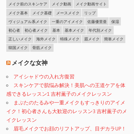
メイク前のスキンケア
メイク動画
メイク動画サイト
メイク基本
メイク基礎
メースメイク
リップ
ヴィジュアル系メイク
一重のアイメイク
佐藤優里亜
保湿
初心者
初心者メイク
基本
基本メイク
年代別メイク
正しいメイク
海外メイク
特殊メイク
眉メイク
簡単メイク
韓国メイク
骨筋メイク
メイクな女神
アイシャドウの入れ方復習
スキンケアで肌悩み解決！美肌への王道ケアを体
感できるレッスン1 吉村薫子のメイクレッスン
まぶたのたるみや一重メイクもすっきりのアイメ
イク！初心者さんも大歓迎のレッスン3 吉村薫子のメ
イクレッスン
眉毛メイクでお顔のリフトアップ、目ヂカラUP！