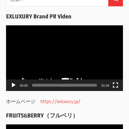
検
索:
索
EXLUXURY Brand PR Video
動
画
プ
レ
ー
ヤ
ー
00:00
01:04
ホームページ
https://exluxury.jp/
FRUITS&BERRY（フルベリ）
動