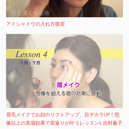
アイシャドウの入れ方復習
眉毛メイクでお顔のリフトアップ、目ヂカラUP！想
像以上の美眉効果で若返りが叶うレッスン4 吉村薫子