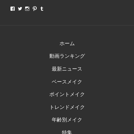
makeupjapan01
makeupjapan01
makeupjapan01
makeupjapan01
makeupjapan01
さ
さ
さ
さ
さ
ん
ん
ん
ん
ん
の
の
の
の
の
プ
プ
プ
プ
プ
ロ
ロ
ロ
ロ
ロ
フ
フ
フ
フ
フ
ィ
ィ
ィ
ィ
ィ
ホーム
ー
ー
ー
ー
ー
ル
ル
ル
ル
ル
動画ランキング
を
を
を
を
を
Facebook
Twitter
Instagram
Pinterest
Tumblr
で
で
で
で
で
最新ニュース
表
表
表
表
表
示
示
示
示
示
ベースメイク
ポイントメイク
トレンドメイク
年齢別メイク
特集