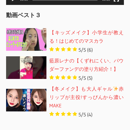
動画ベスト３
【キッズメイク】小学生が教え
る！はじめてのマスカラ
5/5
(6)
藍原レナの【くずれにくい、パウ
ダーファンデの塗り方紹介！】
5/5
(5)
【冬メイク】も大人ギャル
赤
リップが主役!すっぴんから濃い
MAKE
5/5
(4)