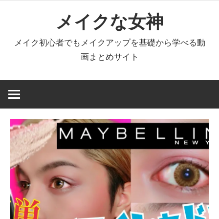
コ
メイクな女神
ン
テ
メイク初心者でもメイクアップを基礎から学べる動
ン
画まとめサイト
ツ
へ
ス
キ
ッ
プ