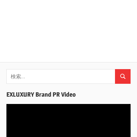
検
検
索:
索
EXLUXURY Brand PR Video
動
画
プ
レ