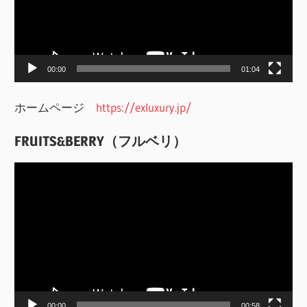
ー
ヤ
ー
00:00
01:04
ホームページ
https://exluxury.jp/
FRUITS&BERRY（フルベリ）
動
画
プ
レ
ー
ヤ
ー
00:00
00:58