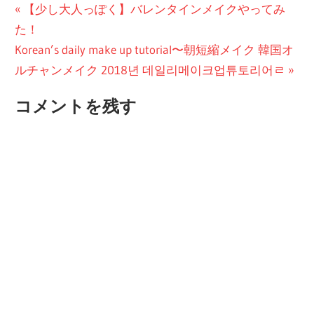
投
前
【少し大人っぽく】バレンタインメイクやってみ
の
た！
稿
次
投
Korean’s daily make up tutorial〜朝短縮メイク 韓国オ
ナ
の
稿:
ルチャンメイク 2018년 데일리메이크업튜토리어ㄹ
ビ
投
コメントを残す
稿:
ゲ
ー
シ
ョ
ン