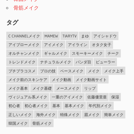
骨筋メイク
タグ
C CHANNELメイク
MAMEW
TIARYTV
まゆ
アイシャドウ
アイブローメイク
アイメイク
アイライン
オタク女子
オルチャンメイク
ギャルメイク
スモーキーメイク
チーク
トレンドメイク
ナチュラルメイク
パンダ目
ビューラー
プチプラコスメ
プロの技
ベースメイク
メイク
メイク上手
メイク前のスキンケア
メイク動画
メイク動画サイト
メイク基本
メイク基礎
メースメイク
リップ
ヴィジュアル系メイク
一重のアイメイク
佐藤優里亜
保湿
初心者
初心者メイク
基本
基本メイク
年代別メイク
正しいメイク
海外メイク
特殊メイク
眉メイク
簡単メイク
韓国メイク
骨筋メイク