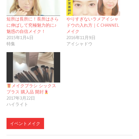
短所は長所に！長所はさら
やりすぎないラメアイシャ
に伸ばして究極魅力的に♪
ドウの入れ方｜C CHANNEL
魅惑の自信メイク！
メイク
2015年1月4日
2016年11月9日
特集
アイシャドウ
メイクブラシ シックス
プラス 購入品 開封
2017年3月22日
ハイライト
イベントメイク