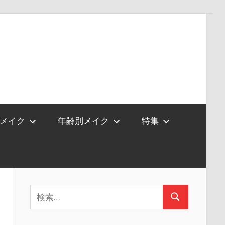
メイク
年齢別メイク
特集
検
検
索:
索