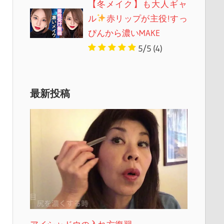
【冬メイク】も大人ギャ
ル
赤リップが主役!すっ
ぴんから濃いMAKE
5/5
(4)
最新投稿