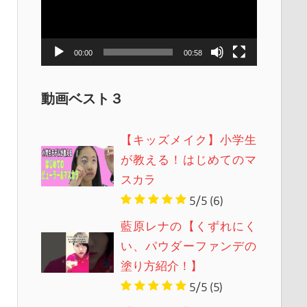
レ
ー
ヤ
00:00
00:58
ー
動画ベスト３
【キッズメイク】小学生
が教える！はじめてのマ
スカラ
5/5
(6)
藍原レナの【くずれにく
い、パウダーファンデの
塗り方紹介！】
5/5
(5)