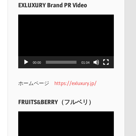
EXLUXURY Brand PR Video
動
画
プ
レ
ー
ヤ
00:00
01:04
ー
ホームページ
https://exluxury.jp/
FRUITS&BERRY（フルベリ）
動
画
プ