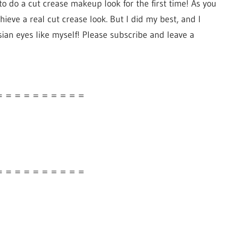
 to do a cut crease makeup look for the first time! As you
chieve a real cut crease look. But I did my best, and I
sian eyes like myself! Please subscribe and leave a
＝＝＝＝＝＝＝＝＝＝
＝＝＝＝＝＝＝＝＝＝