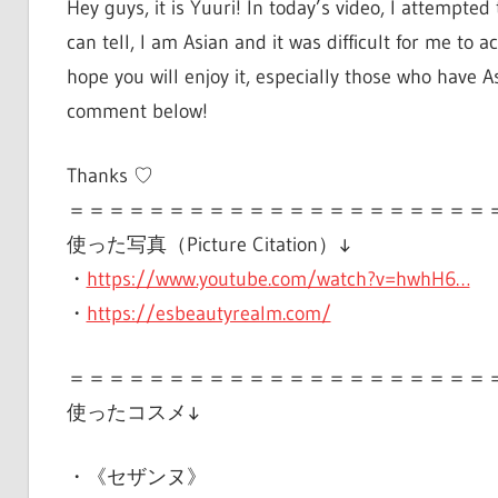
Hey guys, it is Yuuri! In today’s video, I attempted
can tell, I am Asian and it was difficult for me to a
hope you will enjoy it, especially those who have A
comment below!
Thanks ♡
＝＝＝＝＝＝＝＝＝＝＝＝＝＝＝＝＝＝＝＝＝
使った写真（Picture Citation）↓
・
https://www.youtube.com/watch?v=hwhH6…
・
https://esbeautyrealm.com/
＝＝＝＝＝＝＝＝＝＝＝＝＝＝＝＝＝＝＝＝＝
使ったコスメ↓
・《セザンヌ》