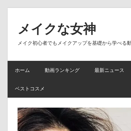
コ
ン
メイクな女神
テ
ン
メイク初心者でもメイクアップを基礎から学べる
ツ
へ
ス
ホーム
動画ランキング
最新ニュース
キ
ッ
プ
ベストコスメ