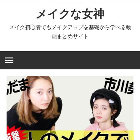
コ
メイクな女神
ン
テ
メイク初心者でもメイクアップを基礎から学べる動
ン
画まとめサイト
ツ
へ
ス
キ
ッ
プ