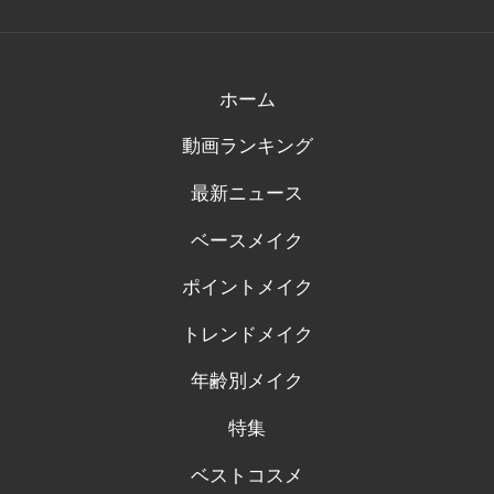
ん
ん
ん
ん
ん
の
の
の
の
の
プ
プ
プ
プ
プ
ロ
ロ
ロ
ロ
ロ
フ
フ
フ
フ
フ
ィ
ィ
ィ
ィ
ィ
ホーム
ー
ー
ー
ー
ー
ル
ル
ル
ル
ル
動画ランキング
を
を
を
を
を
Facebook
Twitter
Instagram
Pinterest
Tumblr
で
で
で
で
で
最新ニュース
表
表
表
表
表
示
示
示
示
示
ベースメイク
ポイントメイク
トレンドメイク
年齢別メイク
特集
ベストコスメ