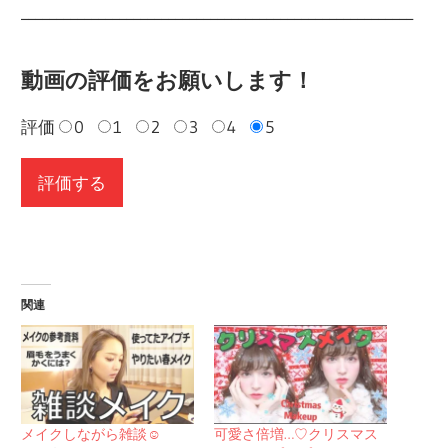
________________________________________________________
動画の評価をお願いします！
評価
0
1
2
3
4
5
関連
メイクしながら雑談☺︎
可愛さ倍増…♡クリスマス