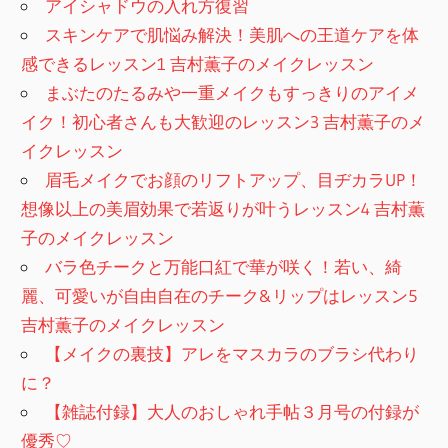
アイシャドウの入れ方復習
スキンケアで肌悩み解決！美肌への王道ケアを体
感できるレッスン1 吉村薫子のメイクレッスン
まぶたのたるみや一重メイクもすっきりのアイメ
イク！初心者さんも大歓迎のレッスン3 吉村薫子のメ
イクレッスン
眉毛メイクでお顔のリフトアップ、目ヂカラUP！
想像以上の美眉効果で若返りが叶うレッスン4 吉村薫
子のメイクレッスン
バラ色チークと万能口紅で華が咲く！若い、綺
麗、可愛いが自由自在のチーク&リップはレッスン5
吉村薫子のメイクレッスン
【メイクの裏技】アレをマスカラのブラシ代わり
に？
【雑誌付録】大人のおしゃれ手帖３月号の付録が
優秀♡