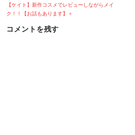
次
投
【ケイト】新作コスメでレビューしながらメイ
ナ
の
稿:
ク！！【お話もあります】
ビ
投
コメントを残す
稿:
ゲ
ー
シ
ョ
ン