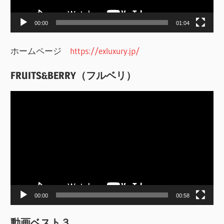
ー
00:00
01:04
ホームページ
https://exluxury.jp/
FRUITS&BERRY（フルベリ）
動
画
プ
レ
ー
ヤ
ー
00:00
00:58
動画ベスト３