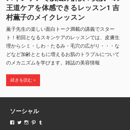
王道ケアを体感できるレッスン1 吉
村薫子のメイクレッスン
薫子先生の楽しい面白トーク満載の講義でスター
ト！初回となるスキンケアのレッスンでは、皮膚生
理からシミ・しわ・たるみ・毛穴の広がり・・・な
どなど加齢とともに増えるお肌のトラブルについて
のメカニズムを学びます。雑誌の美容情報
続きを読む
ソーシャル
makeupjapan01
makeupjapan01
makeupjapan01
makeupjapan01
makeupjapan01
さ
さ
さ
さ
さ