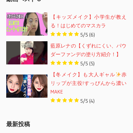
【キッズメイク】小学生が教え
る！はじめてのマスカラ
5/5
(6)
藍原レナの【くずれにくい、パウ
ダーファンデの塗り方紹介！】
5/5
(5)
【冬メイク】も大人ギャル
赤
リップが主役!すっぴんから濃い
MAKE
5/5
(4)
最新投稿