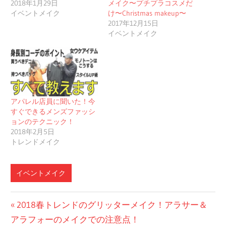
2018年1月29日
メイク〜プチプラコスメだ
イベントメイク
け〜Christmas makeup〜
2017年12月15日
イベントメイク
アパレル店員に聞いた！今
すぐできるメンズファッシ
ョンのテクニック！
2018年2月5日
トレンドメイク
イベントメイク
投
前
2018春トレンドのグリッターメイク！アラサー＆
の
アラフォーのメイクでの注意点！
稿