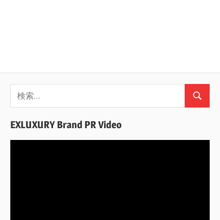
検
検
索:
索
EXLUXURY Brand PR Video
動
画
プ
レ
ー
ヤ