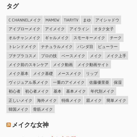
タグ
C CHANNELメイク
MAMEW
TIARYTV
まゆ
アイシャドウ
アイブローメイク
アイメイク
アイライン
オタク女子
オルチャンメイク
ギャルメイク
スモーキーメイク
チーク
トレンドメイク
ナチュラルメイク
パンダ目
ビューラー
プチプラコスメ
プロの技
ベースメイク
メイク
メイク上手
メイク前のスキンケア
メイク動画
メイク動画サイト
メイク基本
メイク基礎
メースメイク
リップ
ヴィジュアル系メイク
一重のアイメイク
佐藤優里亜
保湿
初心者
初心者メイク
基本
基本メイク
年代別メイク
正しいメイク
海外メイク
特殊メイク
眉メイク
簡単メイク
韓国メイク
骨筋メイク
メイクな女神