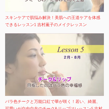
スキンケアで肌悩み解決！美肌への王道ケアを体感
できるレッスン1 吉村薫子のメイクレッスン
バラ色チークと万能口紅で華が咲く！若い、綺麗、
可愛いが自由自在のチーク&リップはレッスン5 吉村