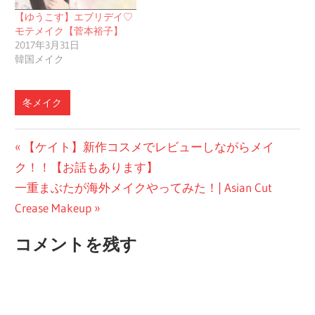
【ゆうこす】エブリデイ♡
モテメイク【菅本裕子】
2017年3月31日
韓国メイク
冬メイク
投
前
【ケイト】新作コスメでレビューしながらメイ
の
ク！！【お話もあります】
稿
次
投
一重まぶたが海外メイクやってみた！| Asian Cut
ナ
の
稿:
Crease Makeup
ビ
投
コメントを残す
稿:
ゲ
ー
シ