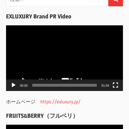
検
索:
索
EXLUXURY Brand PR Video
動
画
プ
レ
ー
ヤ
ー
00:00
01:04
ホームページ
https://exluxury.jp/
FRUITS&BERRY（フルベリ）
動