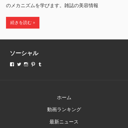
のメカニズムを学びます。雑誌の美容情報
続きを読む
ソーシャル
makeupjapan01
makeupjapan01
makeupjapan01
makeupjapan01
makeupjapan01
さ
さ
さ
さ
さ
ん
ん
ん
ん
ん
の
の
の
の
の
プ
プ
プ
プ
プ
ロ
ロ
ロ
ロ
ロ
フ
フ
フ
フ
フ
ィ
ィ
ィ
ィ
ィ
ホーム
ー
ー
ー
ー
ー
ル
ル
ル
ル
ル
動画ランキング
を
を
を
を
を
Facebook
Twitter
Instagram
Pinterest
Tumblr
で
で
で
で
で
最新ニュース
表
表
表
表
表
示
示
示
示
示