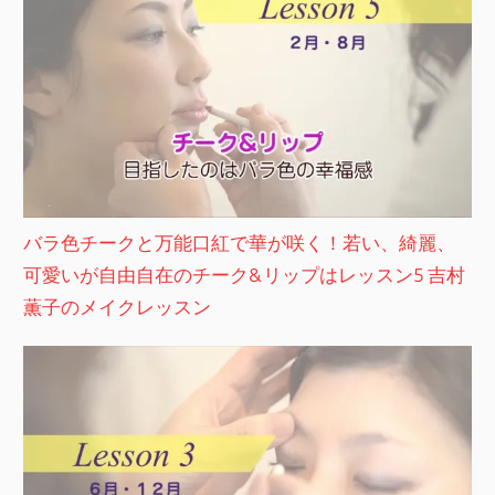
バラ色チークと万能口紅で華が咲く！若い、綺麗、
可愛いが自由自在のチーク&リップはレッスン5 吉村
薫子のメイクレッスン