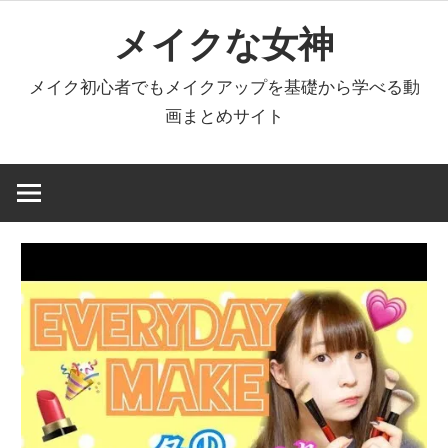
コ
メイクな女神
ン
テ
メイク初心者でもメイクアップを基礎から学べる動
ン
画まとめサイト
ツ
へ
ス
キ
ッ
プ