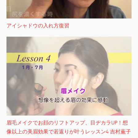
アイシャドウの入れ方復習
眉毛メイクでお顔のリフトアップ、目ヂカラUP！想
像以上の美眉効果で若返りが叶うレッスン4 吉村薫子