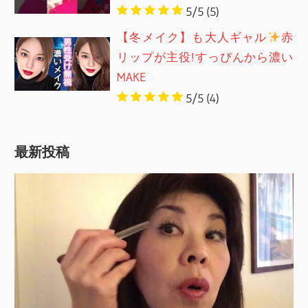
5/5
(5)
【冬メイク】も大人ギャル
赤
リップが主役!すっぴんから濃い
MAKE
5/5
(4)
最新投稿