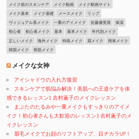
メイク前のスキンケア
メイク動画
メイク動画サイト
メイク基本
メイク基礎
メースメイク
リップ
ヴィジュアル系メイク
一重のアイメイク
佐藤優里亜
保湿
初心者
初心者メイク
基本
基本メイク
年代別メイク
正しいメイク
海外メイク
特殊メイク
眉メイク
簡単メイク
韓国メイク
骨筋メイク
メイクな女神
アイシャドウの入れ方復習
スキンケアで肌悩み解決！美肌への王道ケアを体
感できるレッスン1 吉村薫子のメイクレッスン
まぶたのたるみや一重メイクもすっきりのアイメ
イク！初心者さんも大歓迎のレッスン3 吉村薫子のメ
イクレッスン
眉毛メイクでお顔のリフトアップ、目ヂカラUP！