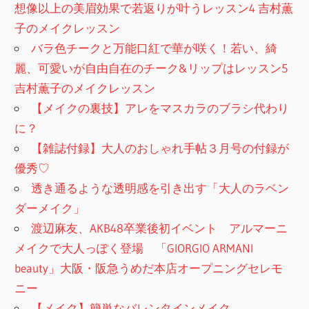
想像以上の美眉効果で若返りが叶うレッスン4 吉村薫
子のメイクレッスン
バラ色チークと万能口紅で華が咲く！若い、綺
麗、可愛いが自由自在のチーク&リップはレッスン5
吉村薫子のメイクレッスン
【メイクの裏技】アレをマスカラのブラシ代わり
に？
【雑誌付録】大人のおしゃれ手帖３月号の付録が
優秀♡
透き通るような透明感を引き出す「大人のラベン
ダーメイク」
渡辺麻友、AKB48卒業後初イベント アルマーニ
メイクで大人っぽく登場 「GIORGIO ARMANI
beauty」大阪・阪急うめだ本店オープニングセレモ
ニー
【メイク】簡単なバレンタインメイク