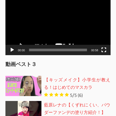
画
プ
レ
ー
ヤ
ー
00:00
00:58
動画ベスト３
【キッズメイク】小学生が教え
る！はじめてのマスカラ
5/5
(6)
藍原レナの【くずれにくい、パウ
ダーファンデの塗り方紹介！】