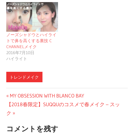
ノーズシャドウとハイライ
トで鼻を高くする裏技 C
CHANNELメイク
2016年7月10日
ハイライト
トレンドメイク
投
前
MY OBSESSION WITH BLANCO BAY
次
の
【2018春限定】SUQQUのコスメで春メイク – スッ
稿
の
投
ク
ナ
投
稿:
コメントを残す
ビ
稿: