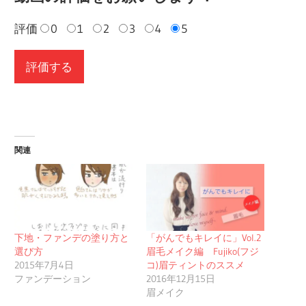
評価
0
1
2
3
4
5
関連
下地・ファンデの塗り方と
「がんでもキレイに」Vol.2
選び方
眉毛メイク編 Fujiko(フジ
2015年7月4日
コ)眉ティントのススメ
ファンデーション
2016年12月15日
眉メイク