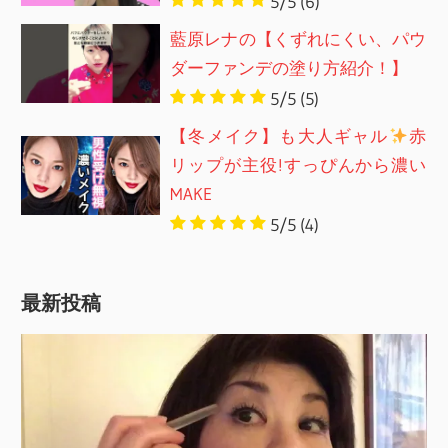
5/5
(6)
藍原レナの【くずれにくい、パウ
ダーファンデの塗り方紹介！】
5/5
(5)
【冬メイク】も大人ギャル
赤
リップが主役!すっぴんから濃い
MAKE
5/5
(4)
最新投稿