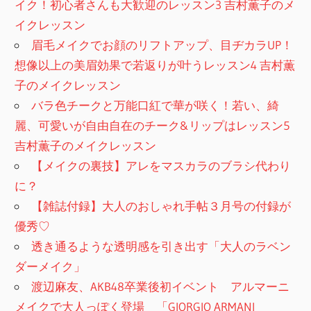
イク！初心者さんも大歓迎のレッスン3 吉村薫子のメ
イクレッスン
眉毛メイクでお顔のリフトアップ、目ヂカラUP！
想像以上の美眉効果で若返りが叶うレッスン4 吉村薫
子のメイクレッスン
バラ色チークと万能口紅で華が咲く！若い、綺
麗、可愛いが自由自在のチーク&リップはレッスン5
吉村薫子のメイクレッスン
【メイクの裏技】アレをマスカラのブラシ代わり
に？
【雑誌付録】大人のおしゃれ手帖３月号の付録が
優秀♡
透き通るような透明感を引き出す「大人のラベン
ダーメイク」
渡辺麻友、AKB48卒業後初イベント アルマーニ
メイクで大人っぽく登場 「GIORGIO ARMANI