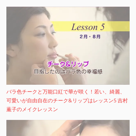
バラ色チークと万能口紅で華が咲く！若い、綺麗、
可愛いが自由自在のチーク&リップはレッスン5 吉村
薫子のメイクレッスン