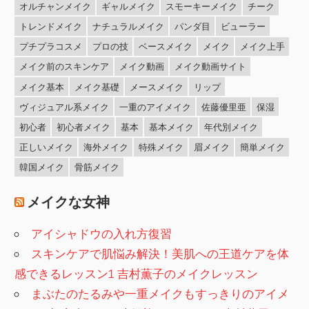
オルチャンメイク
ギャルメイク
スモーキーメイク
チーク
トレンドメイク
ナチュラルメイク
パンダ目
ビューラー
プチプラコスメ
プロの技
ベースメイク
メイク
メイク上手
メイク前のスキンケア
メイク動画
メイク動画サイト
メイク基本
メイク基礎
メースメイク
リップ
ヴィジュアル系メイク
一重のアイメイク
佐藤優里亜
保湿
初心者
初心者メイク
基本
基本メイク
年代別メイク
正しいメイク
海外メイク
特殊メイク
眉メイク
簡単メイク
韓国メイク
骨筋メイク
メイクな女神
アイシャドウの入れ方復習
スキンケアで肌悩み解決！美肌への王道ケアを体
感できるレッスン1 吉村薫子のメイクレッスン
まぶたのたるみや一重メイクもすっきりのアイメ