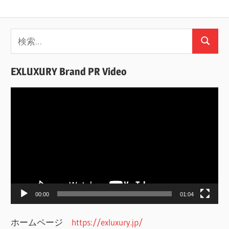
検
検
索:
索
EXLUXURY Brand PR Video
動
画
プ
レ
ー
ヤ
ー
00:00
01:04
ホームページ
https://exluxury.jp/