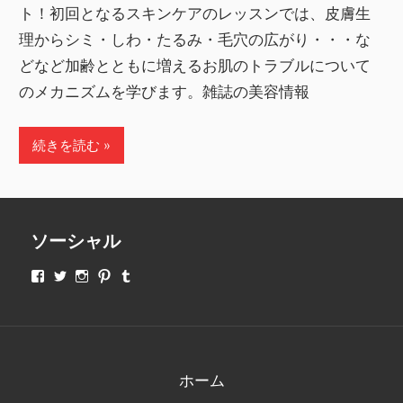
ト！初回となるスキンケアのレッスンでは、皮膚生
理からシミ・しわ・たるみ・毛穴の広がり・・・な
どなど加齢とともに増えるお肌のトラブルについて
のメカニズムを学びます。雑誌の美容情報
続きを読む
ソーシャル
makeupjapan01
makeupjapan01
makeupjapan01
makeupjapan01
makeupjapan01
さ
さ
さ
さ
さ
ん
ん
ん
ん
ん
の
の
の
の
の
プ
プ
プ
プ
プ
ロ
ロ
ロ
ロ
ロ
フ
フ
フ
フ
フ
ィ
ィ
ィ
ィ
ィ
ホーム
ー
ー
ー
ー
ー