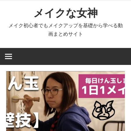
コ
メイクな女神
ン
テ
メイク初心者でもメイクアップを基礎から学べる動
ン
画まとめサイト
ツ
へ
ス
キ
ッ
プ