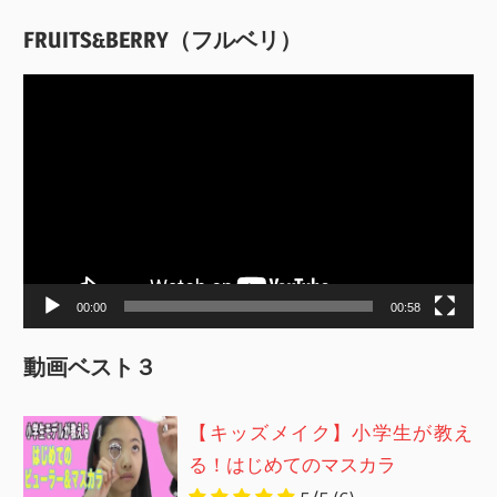
FRUITS&BERRY（フルベリ）
動
画
プ
レ
ー
ヤ
ー
00:00
00:58
動画ベスト３
【キッズメイク】小学生が教え
る！はじめてのマスカラ