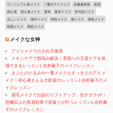
ヴィジュアル系メイク
一重のアイメイク
佐藤優里亜
保湿
初心者
初心者メイク
基本
基本メイク
年代別メイク
正しいメイク
海外メイク
特殊メイク
眉メイク
簡単メイク
韓国メイク
骨筋メイク
メイクな女神
アイシャドウの入れ方復習
スキンケアで肌悩み解決！美肌への王道ケアを体
感できるレッスン1 吉村薫子のメイクレッスン
まぶたのたるみや一重メイクもすっきりのアイメ
イク！初心者さんも大歓迎のレッスン3 吉村薫子のメ
イクレッスン
眉毛メイクでお顔のリフトアップ、目ヂカラUP！
想像以上の美眉効果で若返りが叶うレッスン4 吉村薫
子のメイクレッスン