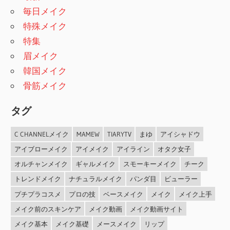
毎日メイク
特殊メイク
特集
眉メイク
韓国メイク
骨筋メイク
タグ
C CHANNELメイク
MAMEW
TIARYTV
まゆ
アイシャドウ
アイブローメイク
アイメイク
アイライン
オタク女子
オルチャンメイク
ギャルメイク
スモーキーメイク
チーク
トレンドメイク
ナチュラルメイク
パンダ目
ビューラー
プチプラコスメ
プロの技
ベースメイク
メイク
メイク上手
メイク前のスキンケア
メイク動画
メイク動画サイト
メイク基本
メイク基礎
メースメイク
リップ