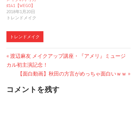
♯141【WEGO】
2018年1月20日
トレンドメイク
トレンドメイク
投
前
渡辺麻友 メイクアップ講座・『アメリ』ミュージ
の
カル初主演記念！
稿
投
次
【面白動画】秋田の方言がめっちゃ面白いｗｗ
ナ
稿:
の
コメントを残す
ビ
投
稿:
ゲ
ー
シ