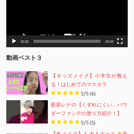
プ
レ
ー
ヤ
ー
00:00
00:58
動画ベスト３
【キッズメイク】小学生が教え
る！はじめてのマスカラ
5/5
(6)
藍原レナの【くずれにくい、パウ
ダーファンデの塗り方紹介！】
5/5
(5)
【冬メイク】も大人ギャル
赤