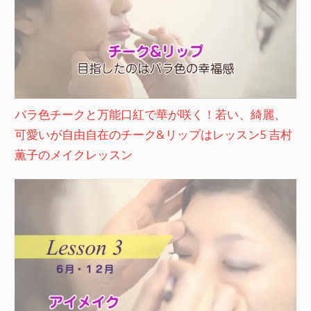
バラ色チークと万能口紅で華が咲く！若い、綺麗、
可愛いが自由自在のチーク&リップはレッスン5 吉村
薫子のメイクレッスン