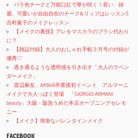
バラ色チークと万能口紅で華が咲く！若い、綺
麗、可愛いが自由自在のチーク&リップはレッスン5
吉村薫子のメイクレッスン
【メイクの裏技】アレをマスカラのブラシ代わり
に？
【雑誌付録】大人のおしゃれ手帖３月号の付録が
優秀♡
透き通るような透明感を引き出す「大人のラベン
ダーメイク」
渡辺麻友、AKB48卒業後初イベント アルマーニ
メイクで大人っぽく登場 「GIORGIO ARMANI
beauty」大阪・阪急うめだ本店オープニングセレモ
ニー
【メイク】簡単なバレンタインメイク
FACEBOOK