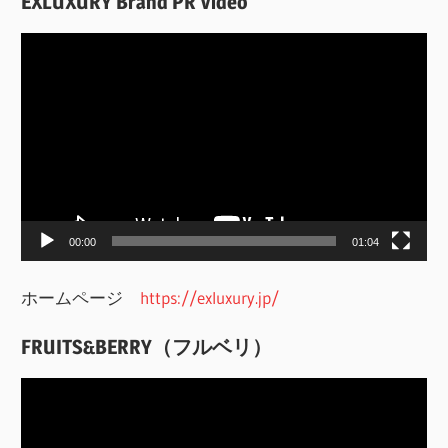
EXLUXURY Brand PR Video
動
画
プ
レ
ー
ヤ
ー
00:00
01:04
ホームページ
https://exluxury.jp/
FRUITS&BERRY（フルベリ）
動
画