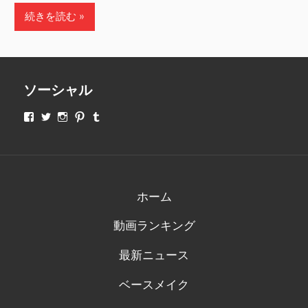
続きを読む
ソーシャル
makeupjapan01
makeupjapan01
makeupjapan01
makeupjapan01
makeupjapan01
さ
さ
さ
さ
さ
ん
ん
ん
ん
ん
の
の
の
の
の
プ
プ
プ
プ
プ
ロ
ロ
ロ
ロ
ロ
フ
フ
フ
フ
フ
ィ
ィ
ィ
ィ
ィ
ホーム
ー
ー
ー
ー
ー
ル
ル
ル
ル
ル
動画ランキング
を
を
を
を
を
Facebook
Twitter
Instagram
Pinterest
Tumblr
で
で
で
で
で
最新ニュース
表
表
表
表
表
示
示
示
示
示
ベースメイク