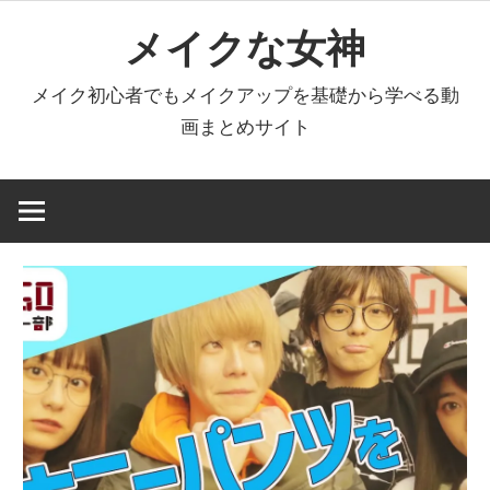
コ
メイクな女神
ン
テ
メイク初心者でもメイクアップを基礎から学べる動
ン
画まとめサイト
ツ
へ
ス
キ
ッ
プ