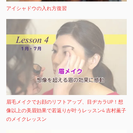
アイシャドウの入れ方復習
眉毛メイクでお顔のリフトアップ、目ヂカラUP！想
像以上の美眉効果で若返りが叶うレッスン4 吉村薫子
のメイクレッスン