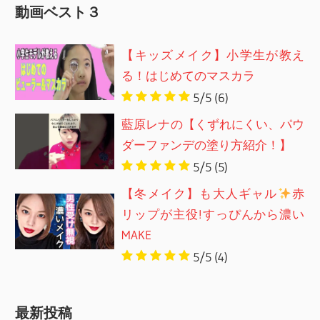
動画ベスト３
【キッズメイク】小学生が教え
る！はじめてのマスカラ
5/5
(6)
藍原レナの【くずれにくい、パウ
ダーファンデの塗り方紹介！】
5/5
(5)
【冬メイク】も大人ギャル
赤
リップが主役!すっぴんから濃い
MAKE
5/5
(4)
最新投稿