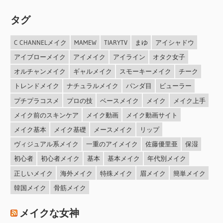
タグ
C CHANNELメイク
MAMEW
TIARYTV
まゆ
アイシャドウ
アイブローメイク
アイメイク
アイライン
オタク女子
オルチャンメイク
ギャルメイク
スモーキーメイク
チーク
トレンドメイク
ナチュラルメイク
パンダ目
ビューラー
プチプラコスメ
プロの技
ベースメイク
メイク
メイク上手
メイク前のスキンケア
メイク動画
メイク動画サイト
メイク基本
メイク基礎
メースメイク
リップ
ヴィジュアル系メイク
一重のアイメイク
佐藤優里亜
保湿
初心者
初心者メイク
基本
基本メイク
年代別メイク
正しいメイク
海外メイク
特殊メイク
眉メイク
簡単メイク
韓国メイク
骨筋メイク
メイクな女神