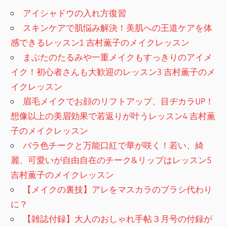
アイシャドウの入れ方復習
スキンケアで肌悩み解決！美肌への王道ケアを体
感できるレッスン1 吉村薫子のメイクレッスン
まぶたのたるみや一重メイクもすっきりのアイメ
イク！初心者さんも大歓迎のレッスン3 吉村薫子のメ
イクレッスン
眉毛メイクでお顔のリフトアップ、目ヂカラUP！
想像以上の美眉効果で若返りが叶うレッスン4 吉村薫
子のメイクレッスン
バラ色チークと万能口紅で華が咲く！若い、綺
麗、可愛いが自由自在のチーク&リップはレッスン5
吉村薫子のメイクレッスン
【メイクの裏技】アレをマスカラのブラシ代わり
に？
【雑誌付録】大人のおしゃれ手帖３月号の付録が