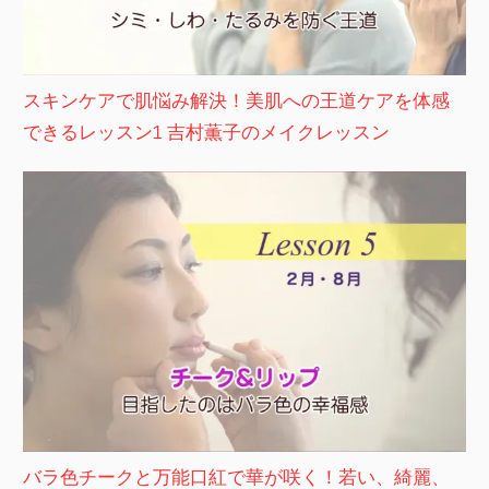
スキンケアで肌悩み解決！美肌への王道ケアを体感
できるレッスン1 吉村薫子のメイクレッスン
バラ色チークと万能口紅で華が咲く！若い、綺麗、