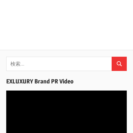
検
検
索:
索
EXLUXURY Brand PR Video
動
画
プ
レ
ー