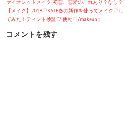
の
ァイオレットメイク|初恋、恋愛のこれあり？なし？
稿
次
投
【メイク】2018♡KATE春の新作を使ってメイク♡し
ナ
の
稿:
てみた！ティント検証♡ 使動画/makeup
ビ
投
コメントを残す
稿:
ゲ
ー
シ
ョ
ン