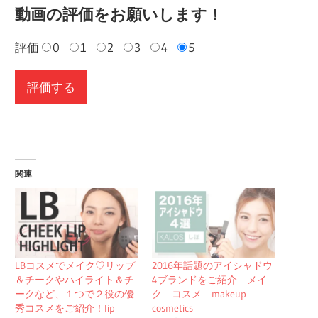
動画の評価をお願いします！
評価
0
1
2
3
4
5
関連
LBコスメでメイク♡リップ
2016年話題のアイシャドウ
＆チークやハイライト＆チ
4ブランドをご紹介 メイ
ークなど、１つで２役の優
ク コスメ makeup
秀コスメをご紹介！lip
cosmetics