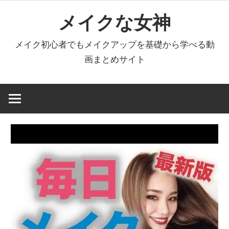
コ
メイクな女神
ン
テ
メイク初心者でもメイクアップを基礎から学べる動
ン
画まとめサイト
ツ
へ
ス
キ
ッ
プ