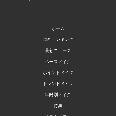
さ
さ
さ
さ
さ
ん
ん
ん
ん
ん
の
の
の
の
の
プ
プ
プ
プ
プ
ロ
ロ
ロ
ロ
ロ
フ
フ
フ
フ
フ
ィ
ィ
ィ
ィ
ィ
ホーム
ー
ー
ー
ー
ー
ル
ル
ル
ル
ル
動画ランキング
を
を
を
を
を
Facebook
Twitter
Instagram
Pinterest
Tumblr
で
で
で
で
で
最新ニュース
表
表
表
表
表
示
示
示
示
示
ベースメイク
ポイントメイク
トレンドメイク
年齢別メイク
特集