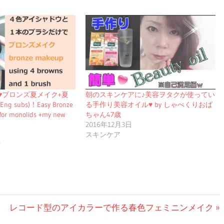
♥ブロンズ夏メイク+夏
朝のスキンケアに♪美容ヲタクが使ってい
 subs)！Easy Bronze
る手作り美容オイル♥ by しゃべくりおば
or monolids +my new
ちゃん47歳
2016年12月3日
スキンケア
ク
次
レコード型のアイカラーで作る春色フェミニンメイク
の