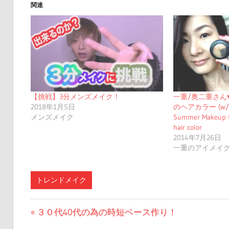
関連
【挑戦】3分メンズメイク！
一重/奥二重さん
2018年1月5日
のヘアカラー (w/Eng
メンズメイク
Summer Makeup f
hair color
2014年7月26日
一重のアイメイ
トレンドメイク
投
前
３０代40代の為の時短ベース作り！
の