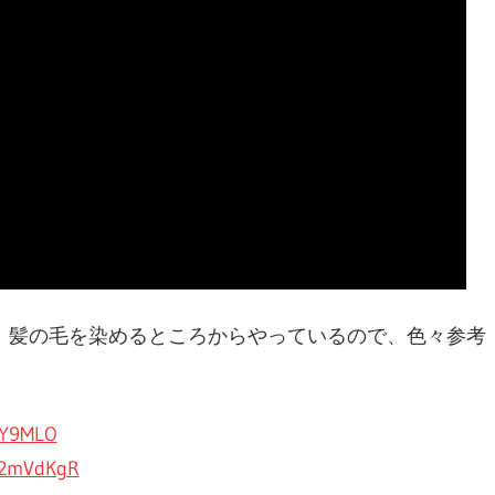
！髪の毛を染めるところからやっているので、色々参考
EY9MLO
/2mVdKgR