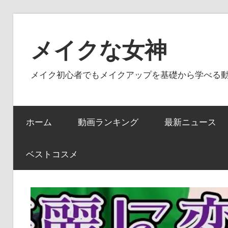
コ
ン
メイクな女神
テ
ン
メイク初心者でもメイクアップを基礎から学べる
ツ
へ
ス
ホーム
動画ランキング
最新ニュース
キ
ッ
プ
ベストコスメ