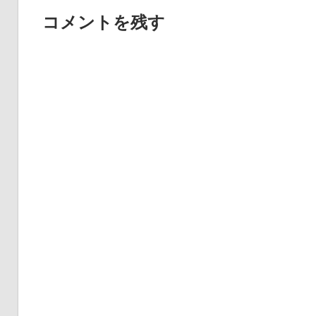
稿
投
コメントを残す
ナ
稿:
ビ
ゲ
ー
シ
ョ
ン