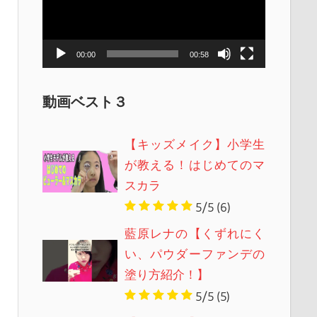
レ
ー
ヤ
00:00
00:58
ー
動画ベスト３
【キッズメイク】小学生
が教える！はじめてのマ
スカラ
5/5
(6)
藍原レナの【くずれにく
い、パウダーファンデの
塗り方紹介！】
5/5
(5)