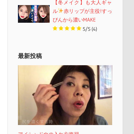
【冬メイク】も大人ギャ
ル
赤リップが主役!すっ
ぴんから濃いMAKE
5/5
(4)
最新投稿