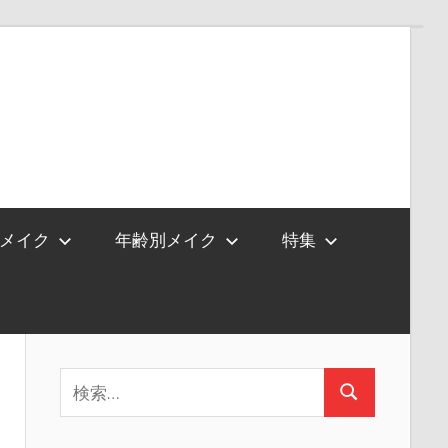
メイク
年齢別メイク
特集
検
検
索:
索