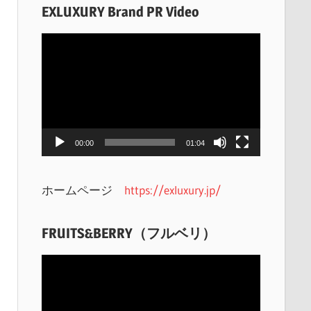
EXLUXURY Brand PR Video
動
画
プ
レ
ー
ヤ
00:00
01:04
ー
ホームページ
https://exluxury.jp/
FRUITS&BERRY（フルベリ）
動
画
プ