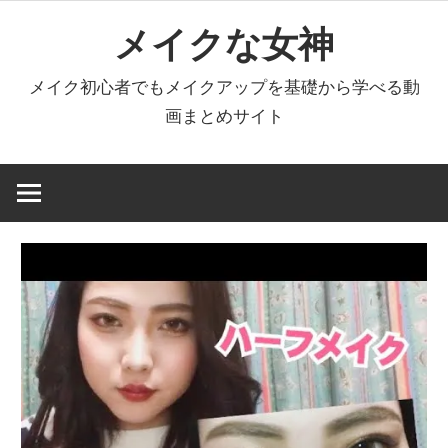
コ
メイクな女神
ン
テ
メイク初心者でもメイクアップを基礎から学べる動
ン
画まとめサイト
ツ
へ
ス
キ
ッ
プ