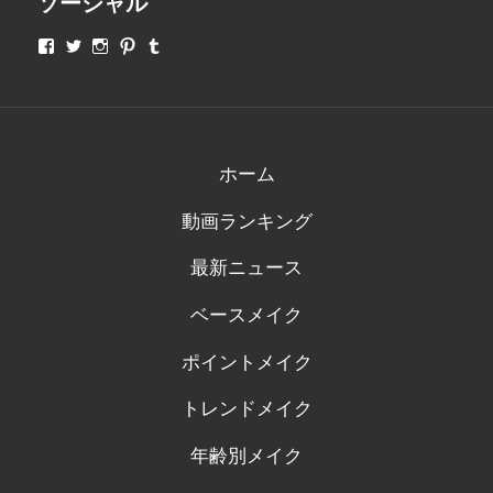
ソーシャル
makeupjapan01
makeupjapan01
makeupjapan01
makeupjapan01
makeupjapan01
さ
さ
さ
さ
さ
ん
ん
ん
ん
ん
の
の
の
の
の
プ
プ
プ
プ
プ
ロ
ロ
ロ
ロ
ロ
フ
フ
フ
フ
フ
ィ
ィ
ィ
ィ
ィ
ホーム
ー
ー
ー
ー
ー
ル
ル
ル
ル
ル
動画ランキング
を
を
を
を
を
Facebook
Twitter
Instagram
Pinterest
Tumblr
で
で
で
で
で
最新ニュース
表
表
表
表
表
示
示
示
示
示
ベースメイク
ポイントメイク
トレンドメイク
年齢別メイク