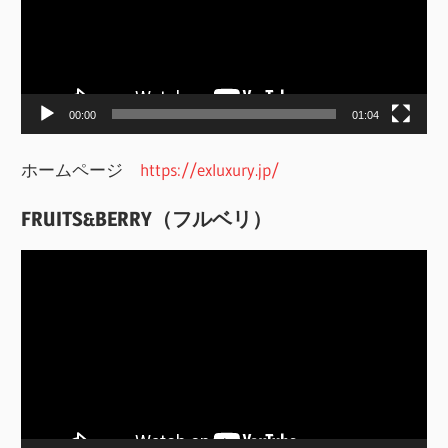
レ
ー
ヤ
ー
00:00
01:04
ホームページ
https://exluxury.jp/
FRUITS&BERRY（フルベリ）
動
画
プ
レ
ー
ヤ
ー