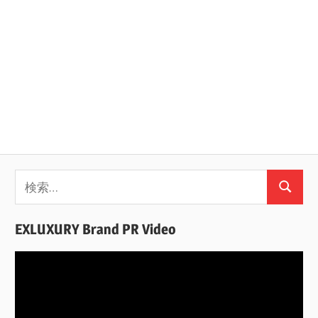
検
検
索:
索
EXLUXURY Brand PR Video
動
画
プ