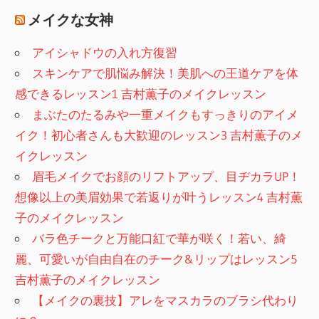
メイクな女神
アイシャドウの入れ方復習
スキンケアで肌悩み解決！美肌への王道ケアを体
感できるレッスン1 吉村薫子のメイクレッスン
まぶたのたるみや一重メイクもすっきりのアイメ
イク！初心者さんも大歓迎のレッスン3 吉村薫子のメ
イクレッスン
眉毛メイクでお顔のリフトアップ、目ヂカラUP！
想像以上の美眉効果で若返りが叶うレッスン4 吉村薫
子のメイクレッスン
バラ色チークと万能口紅で華が咲く！若い、綺
麗、可愛いが自由自在のチーク&リップはレッスン5
吉村薫子のメイクレッスン
【メイクの裏技】アレをマスカラのブラシ代わり