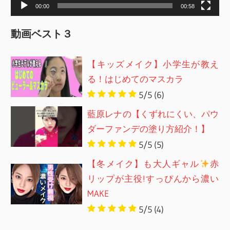
00:00
00:58
動画ベスト３
【キッズメイク】小学生が教え
る！はじめてのマスカラ
5/5
(6)
藍原レナの【くずれにくい、パウ
ダーファンデの塗り方紹介！】
5/5
(5)
【冬メイク】も大人ギャル
赤
リップが主役!すっぴんから濃い
MAKE
5/5
(4)