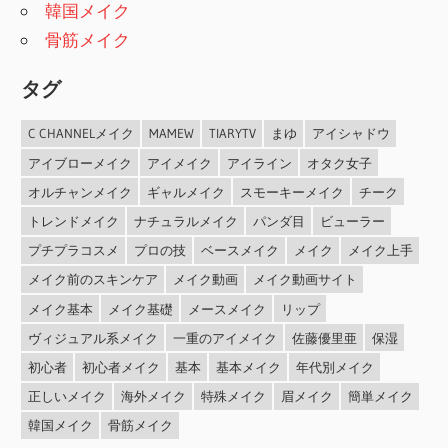
韓国メイク
骨筋メイク
タグ
C CHANNELメイク
MAMEW
TIARYTV
まゆ
アイシャドウ
アイブローメイク
アイメイク
アイライン
オタク女子
オルチャンメイク
ギャルメイク
スモーキーメイク
チーク
トレンドメイク
ナチュラルメイク
パンダ目
ビューラー
プチプラコスメ
プロの技
ベースメイク
メイク
メイク上手
メイク前のスキンケア
メイク動画
メイク動画サイト
メイク基本
メイク基礎
メースメイク
リップ
ヴィジュアル系メイク
一重のアイメイク
佐藤優里亜
保湿
初心者
初心者メイク
基本
基本メイク
年代別メイク
正しいメイク
海外メイク
特殊メイク
眉メイク
簡単メイク
韓国メイク
骨筋メイク