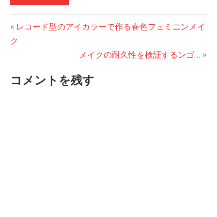
投
前
レコード型のアイカラーで作る春色フェミニンメイ
の
ク
稿
投
次
メイクの耐久性を検証するンゴ…
ナ
稿:
の
コメントを残す
ビ
投
稿:
ゲ
ー
シ
ョ
ン