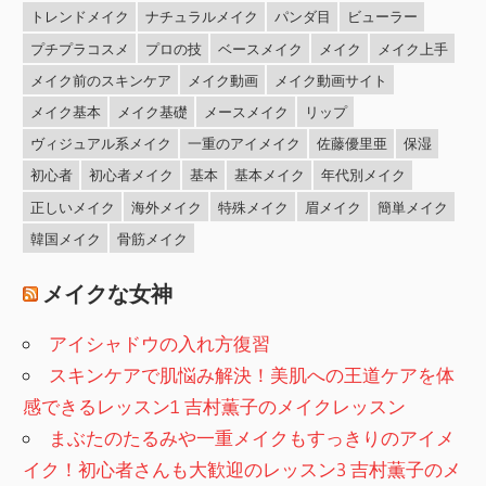
トレンドメイク
ナチュラルメイク
パンダ目
ビューラー
プチプラコスメ
プロの技
ベースメイク
メイク
メイク上手
メイク前のスキンケア
メイク動画
メイク動画サイト
メイク基本
メイク基礎
メースメイク
リップ
ヴィジュアル系メイク
一重のアイメイク
佐藤優里亜
保湿
初心者
初心者メイク
基本
基本メイク
年代別メイク
正しいメイク
海外メイク
特殊メイク
眉メイク
簡単メイク
韓国メイク
骨筋メイク
メイクな女神
アイシャドウの入れ方復習
スキンケアで肌悩み解決！美肌への王道ケアを体
感できるレッスン1 吉村薫子のメイクレッスン
まぶたのたるみや一重メイクもすっきりのアイメ
イク！初心者さんも大歓迎のレッスン3 吉村薫子のメ