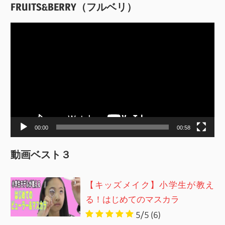
FRUITS&BERRY（フルベリ）
動
画
プ
レ
ー
ヤ
ー
00:00
00:58
動画ベスト３
【キッズメイク】小学生が教え
る！はじめてのマスカラ
5/5
(6)