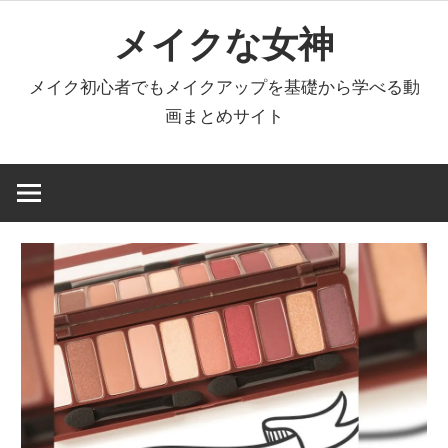
コ
メイクな女神
ン
テ
メイク初心者でもメイクアップを基礎から学べる動
ン
画まとめサイト
ツ
へ
ス
キ
ッ
プ