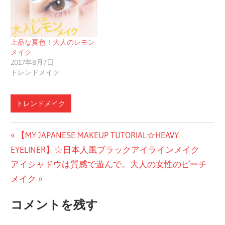
上品な夏色！大人のレモン
メイク
2017年8月7日
トレンドメイク
トレンドメイク
投
前
【MY JAPANESE MAKEUP TUTORIAL☆HEAVY
の
EYELINER】☆日本人風ブラックアイラインメイク
稿
次
投
アイシャドウは質感で遊んで。大人の女性のピーチ
ナ
の
稿:
メイク
ビ
投
コメントを残す
稿:
ゲ