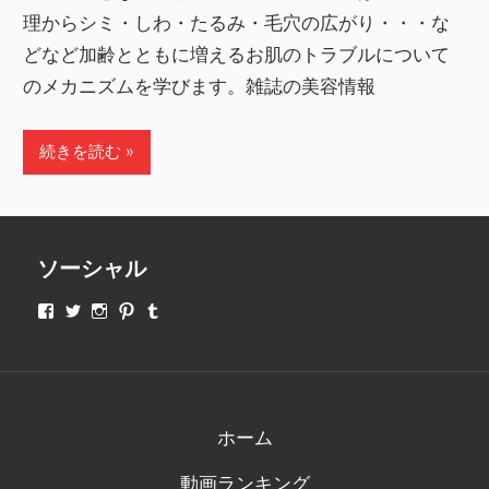
理からシミ・しわ・たるみ・毛穴の広がり・・・な
どなど加齢とともに増えるお肌のトラブルについて
のメカニズムを学びます。雑誌の美容情報
続きを読む
ソーシャル
makeupjapan01
makeupjapan01
makeupjapan01
makeupjapan01
makeupjapan01
さ
さ
さ
さ
さ
ん
ん
ん
ん
ん
の
の
の
の
の
プ
プ
プ
プ
プ
ロ
ロ
ロ
ロ
ロ
フ
フ
フ
フ
フ
ィ
ィ
ィ
ィ
ィ
ホーム
ー
ー
ー
ー
ー
ル
ル
ル
ル
ル
動画ランキング
を
を
を
を
を