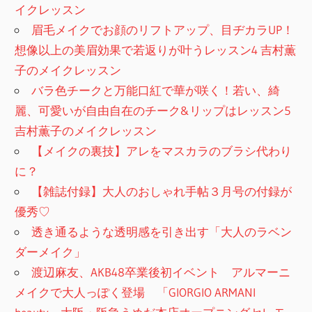
イクレッスン
眉毛メイクでお顔のリフトアップ、目ヂカラUP！
想像以上の美眉効果で若返りが叶うレッスン4 吉村薫
子のメイクレッスン
バラ色チークと万能口紅で華が咲く！若い、綺
麗、可愛いが自由自在のチーク&リップはレッスン5
吉村薫子のメイクレッスン
【メイクの裏技】アレをマスカラのブラシ代わり
に？
【雑誌付録】大人のおしゃれ手帖３月号の付録が
優秀♡
透き通るような透明感を引き出す「大人のラベン
ダーメイク」
渡辺麻友、AKB48卒業後初イベント アルマーニ
メイクで大人っぽく登場 「GIORGIO ARMANI