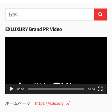
検
検
索:
索
EXLUXURY Brand PR Video
動
画
プ
レ
ー
ヤ
ー
00:00
01:04
ホームページ
https://exluxury.jp/