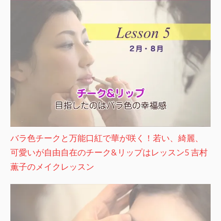
バラ色チークと万能口紅で華が咲く！若い、綺麗、
可愛いが自由自在のチーク&リップはレッスン5 吉村
薫子のメイクレッスン