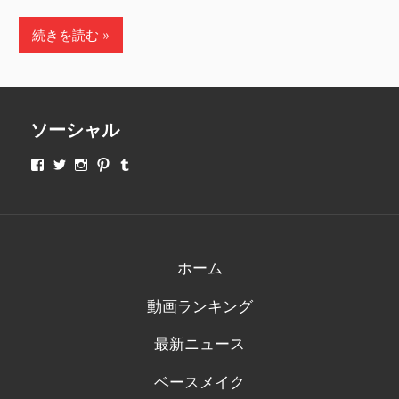
続きを読む
ソーシャル
makeupjapan01
makeupjapan01
makeupjapan01
makeupjapan01
makeupjapan01
さ
さ
さ
さ
さ
ん
ん
ん
ん
ん
の
の
の
の
の
プ
プ
プ
プ
プ
ロ
ロ
ロ
ロ
ロ
フ
フ
フ
フ
フ
ィ
ィ
ィ
ィ
ィ
ホーム
ー
ー
ー
ー
ー
ル
ル
ル
ル
ル
動画ランキング
を
を
を
を
を
Facebook
Twitter
Instagram
Pinterest
Tumblr
で
で
で
で
で
最新ニュース
表
表
表
表
表
示
示
示
示
示
ベースメイク