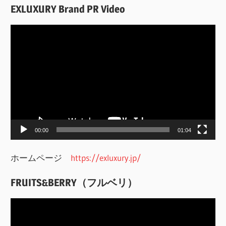
索
EXLUXURY Brand PR Video
動
画
プ
レ
ー
ヤ
ー
00:00
01:04
ホームページ
https://exluxury.jp/
FRUITS&BERRY（フルベリ）
動
画