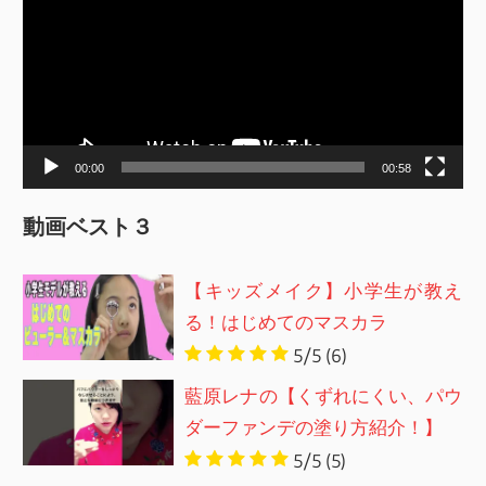
プ
レ
ー
ヤ
ー
00:00
00:58
動画ベスト３
【キッズメイク】小学生が教え
る！はじめてのマスカラ
5/5
(6)
藍原レナの【くずれにくい、パウ
ダーファンデの塗り方紹介！】
5/5
(5)