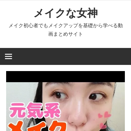
コ
メイクな女神
ン
テ
メイク初心者でもメイクアップを基礎から学べる動
ン
画まとめサイト
ツ
へ
ス
キ
ッ
プ