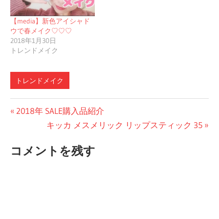
【media】新色アイシャド
ウで春メイク♡♡♡
2018年1月30日
トレンドメイク
トレンドメイク
投
前
2018年 SALE購入品紹介
の
次
キッカ メスメリック リップスティック 35
稿
投
の
ナ
コメントを残す
稿:
投
ビ
稿:
ゲ
ー