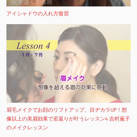
アイシャドウの入れ方復習
眉毛メイクでお顔のリフトアップ、目ヂカラUP！想
像以上の美眉効果で若返りが叶うレッスン4 吉村薫子
のメイクレッスン