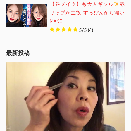
【冬メイク】も大人ギャル
赤
リップが主役!すっぴんから濃い
MAKE
5/5
(4)
最新投稿