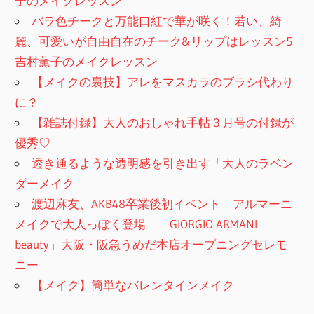
子のメイクレッスン
バラ色チークと万能口紅で華が咲く！若い、綺
麗、可愛いが自由自在のチーク&リップはレッスン5
吉村薫子のメイクレッスン
【メイクの裏技】アレをマスカラのブラシ代わり
に？
【雑誌付録】大人のおしゃれ手帖３月号の付録が
優秀♡
透き通るような透明感を引き出す「大人のラベン
ダーメイク」
渡辺麻友、AKB48卒業後初イベント アルマーニ
メイクで大人っぽく登場 「GIORGIO ARMANI
beauty」大阪・阪急うめだ本店オープニングセレモ
ニー
【メイク】簡単なバレンタインメイク