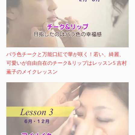
バラ色チークと万能口紅で華が咲く！若い、綺麗、
可愛いが自由自在のチーク&リップはレッスン5 吉村
薫子のメイクレッスン