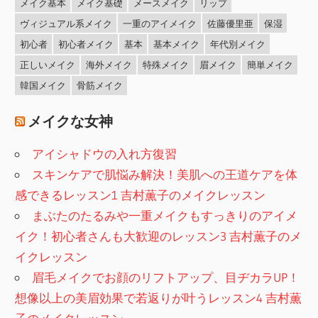
メイク基本
メイク基礎
メースメイク
リップ
ヴィジュアル系メイク
一重のアイメイク
佐藤優里亜
保湿
初心者
初心者メイク
基本
基本メイク
年代別メイク
正しいメイク
海外メイク
特殊メイク
眉メイク
簡単メイク
韓国メイク
骨筋メイク
メイクな女神
アイシャドウの入れ方復習
スキンケアで肌悩み解決！美肌への王道ケアを体
感できるレッスン1 吉村薫子のメイクレッスン
まぶたのたるみや一重メイクもすっきりのアイメ
イク！初心者さんも大歓迎のレッスン3 吉村薫子のメ
イクレッスン
眉毛メイクでお顔のリフトアップ、目ヂカラUP！
想像以上の美眉効果で若返りが叶うレッスン4 吉村薫