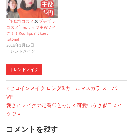
【100均コスメ
プチプラ
コスメ】赤リップ主役メイ
ク！！Red lips makeup
tutorial
2018年1月16日
トレンドメイク
トレンドメイク
投
前
ヒロインメイク ロング&カールマスカラ スーパー
の
WP
稿
次
投
愛されメイクの定番♡色っぽく可愛いうさぎ目メイ
ナ
の
稿:
ク♡
ビ
投
コメントを残す
稿: