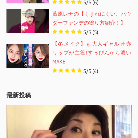
5/5
(6)
藍原レナの【くずれにくい、パウ
ダーファンデの塗り方紹介！】
5/5
(5)
【冬メイク】も大人ギャル
赤
リップが主役!すっぴんから濃い
MAKE
5/5
(4)
最新投稿