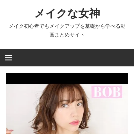
コ
メイクな女神
ン
テ
メイク初心者でもメイクアップを基礎から学べる動
ン
画まとめサイト
ツ
へ
ス
キ
ッ
プ