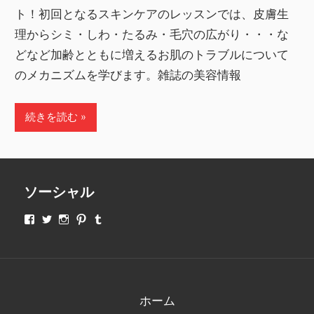
ト！初回となるスキンケアのレッスンでは、皮膚生
理からシミ・しわ・たるみ・毛穴の広がり・・・な
どなど加齢とともに増えるお肌のトラブルについて
のメカニズムを学びます。雑誌の美容情報
続きを読む
ソーシャル
makeupjapan01
makeupjapan01
makeupjapan01
makeupjapan01
makeupjapan01
さ
さ
さ
さ
さ
ん
ん
ん
ん
ん
の
の
の
の
の
プ
プ
プ
プ
プ
ロ
ロ
ロ
ロ
ロ
フ
フ
フ
フ
フ
ィ
ィ
ィ
ィ
ィ
ホーム
ー
ー
ー
ー
ー