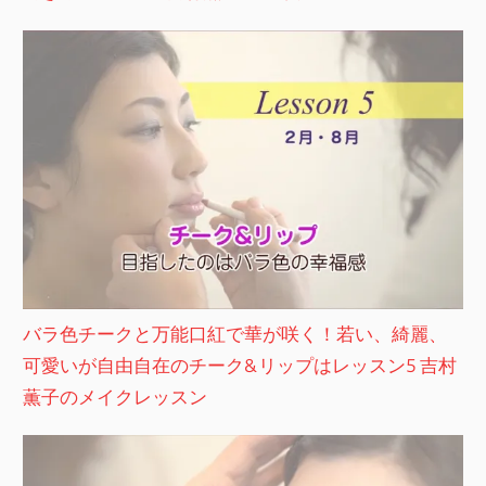
バラ色チークと万能口紅で華が咲く！若い、綺麗、
可愛いが自由自在のチーク&リップはレッスン5 吉村
薫子のメイクレッスン