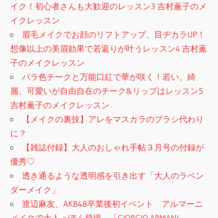
イク！初心者さんも大歓迎のレッスン3 吉村薫子のメ
イクレッスン
眉毛メイクでお顔のリフトアップ、目ヂカラUP！
想像以上の美眉効果で若返りが叶うレッスン4 吉村薫
子のメイクレッスン
バラ色チークと万能口紅で華が咲く！若い、綺
麗、可愛いが自由自在のチーク&リップはレッスン5
吉村薫子のメイクレッスン
【メイクの裏技】アレをマスカラのブラシ代わり
に？
【雑誌付録】大人のおしゃれ手帖３月号の付録が
優秀♡
透き通るような透明感を引き出す「大人のラベン
ダーメイク」
渡辺麻友、AKB48卒業後初イベント アルマーニ
メイクで大人っぽく登場 「GIORGIO ARMANI