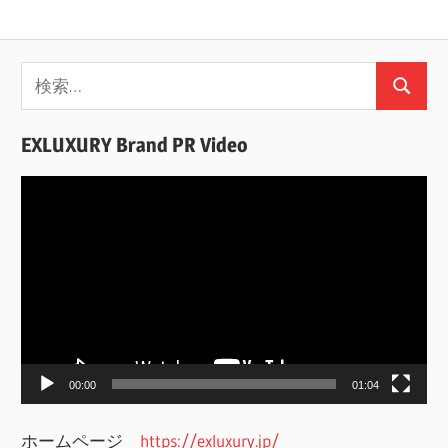
検
検
索:
索
EXLUXURY Brand PR Video
動
画
プ
レ
ー
ヤ
ー
00:00
01:04
ホームページ
https://exluxury.jp/