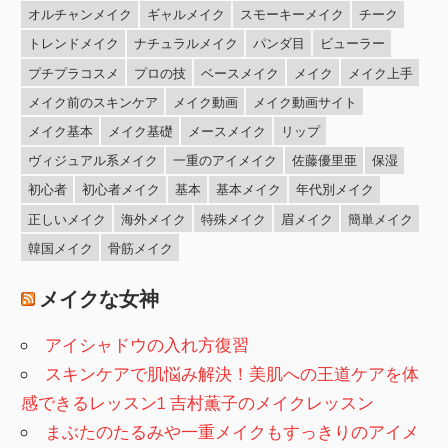
オルチャンメイク
ギャルメイク
スモーキーメイク
チーク
トレンドメイク
ナチュラルメイク
パンダ目
ビューラー
プチプラコスメ
プロの技
ベースメイク
メイク
メイク上手
メイク前のスキンケア
メイク動画
メイク動画サイト
メイク基本
メイク基礎
メースメイク
リップ
ヴィジュアル系メイク
一重のアイメイク
佐藤優里亜
保湿
初心者
初心者メイク
基本
基本メイク
年代別メイク
正しいメイク
海外メイク
特殊メイク
眉メイク
簡単メイク
韓国メイク
骨筋メイク
メイクな女神
アイシャドウの入れ方復習
スキンケアで肌悩み解決！美肌への王道ケアを体
感できるレッスン1 吉村薫子のメイクレッスン
まぶたのたるみや一重メイクもすっきりのアイメ