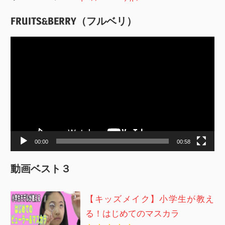
FRUITS&BERRY（フルベリ）
動
画
プ
レ
ー
ヤ
ー
00:00
00:58
動画ベスト３
【キッズメイク】小学生が教え
る！はじめてのマスカラ