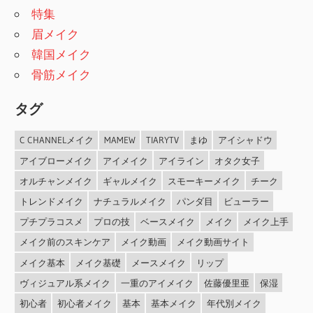
特集
眉メイク
韓国メイク
骨筋メイク
タグ
C CHANNELメイク
MAMEW
TIARYTV
まゆ
アイシャドウ
アイブローメイク
アイメイク
アイライン
オタク女子
オルチャンメイク
ギャルメイク
スモーキーメイク
チーク
トレンドメイク
ナチュラルメイク
パンダ目
ビューラー
プチプラコスメ
プロの技
ベースメイク
メイク
メイク上手
メイク前のスキンケア
メイク動画
メイク動画サイト
メイク基本
メイク基礎
メースメイク
リップ
ヴィジュアル系メイク
一重のアイメイク
佐藤優里亜
保湿
初心者
初心者メイク
基本
基本メイク
年代別メイク