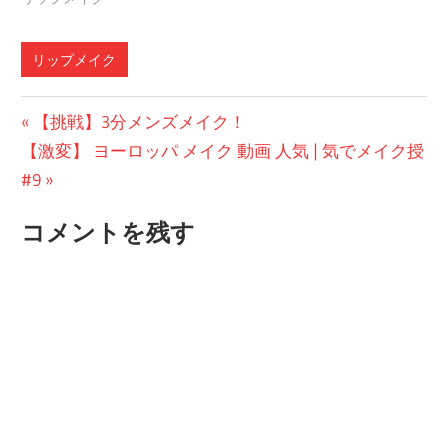
リップメイク
投
前
【挑戦】3分メンズメイク！
次
の
【激変】 ヨーロッパ メイク 動画 人気 | 気でメイク授
稿
の
投
#9
ナ
投
稿:
コメントを残す
ビ
稿:
ゲ
ー
シ
ョ
ン