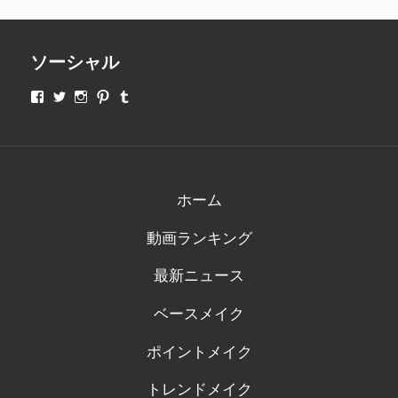
ソーシャル
makeupjapan01
makeupjapan01
makeupjapan01
makeupjapan01
makeupjapan01
さ
さ
さ
さ
さ
ん
ん
ん
ん
ん
の
の
の
の
の
プ
プ
プ
プ
プ
ロ
ロ
ロ
ロ
ロ
フ
フ
フ
フ
フ
ィ
ィ
ィ
ィ
ィ
ホーム
ー
ー
ー
ー
ー
ル
ル
ル
ル
ル
動画ランキング
を
を
を
を
を
Facebook
Twitter
Instagram
Pinterest
Tumblr
で
で
で
で
で
最新ニュース
表
表
表
表
表
示
示
示
示
示
ベースメイク
ポイントメイク
トレンドメイク