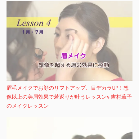
眉毛メイクでお顔のリフトアップ、目ヂカラUP！想
像以上の美眉効果で若返りが叶うレッスン4 吉村薫子
のメイクレッスン