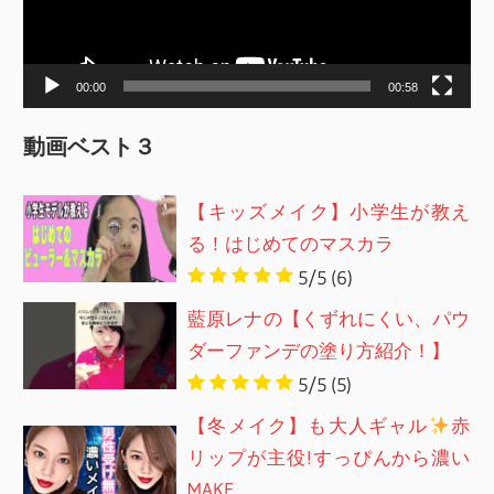
ヤ
ー
00:00
00:58
動画ベスト３
【キッズメイク】小学生が教え
る！はじめてのマスカラ
5/5
(6)
藍原レナの【くずれにくい、パウ
ダーファンデの塗り方紹介！】
5/5
(5)
【冬メイク】も大人ギャル
赤
リップが主役!すっぴんから濃い
MAKE