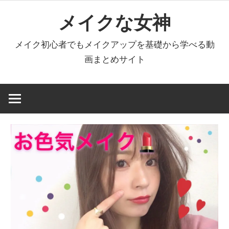
コ
メイクな女神
ン
テ
メイク初心者でもメイクアップを基礎から学べる動
ン
画まとめサイト
ツ
へ
ス
キ
ッ
プ