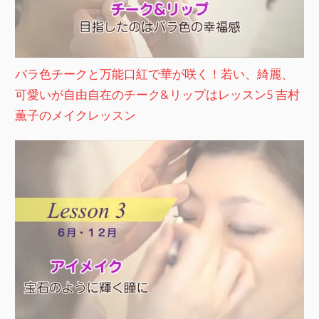
バラ色チークと万能口紅で華が咲く！若い、綺麗、
可愛いが自由自在のチーク&リップはレッスン5 吉村
薫子のメイクレッスン