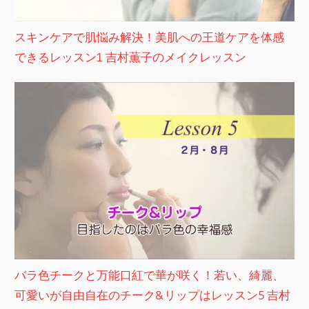
スキンケアで肌悩み解決！美肌への王道ケアを体感
できるレッスン1 吉村薫子のメイクレッスン
バラ色チークと万能口紅で華が咲く！若い、綺麗、
可愛いが自由自在のチーク&リップはレッスン5 吉村