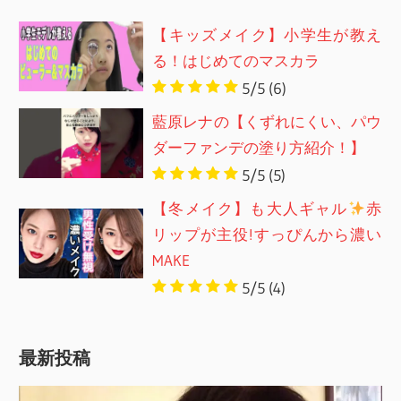
【キッズメイク】小学生が教え
る！はじめてのマスカラ
5/5
(6)
藍原レナの【くずれにくい、パウ
ダーファンデの塗り方紹介！】
5/5
(5)
【冬メイク】も大人ギャル
赤
リップが主役!すっぴんから濃い
MAKE
5/5
(4)
最新投稿