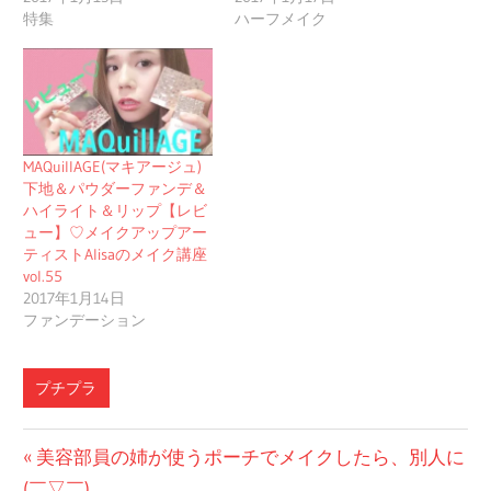
特集
ハーフメイク
MAQuillAGE(マキアージュ)
下地＆パウダーファンデ＆
ハイライト＆リップ【レビ
ュー】♡メイクアップアー
ティストAlisaのメイク講座
vol.55
2017年1月14日
ファンデーション
プチプラ
投
前
美容部員の姉が使うポーチでメイクしたら、別人に
の
(￣▽￣)