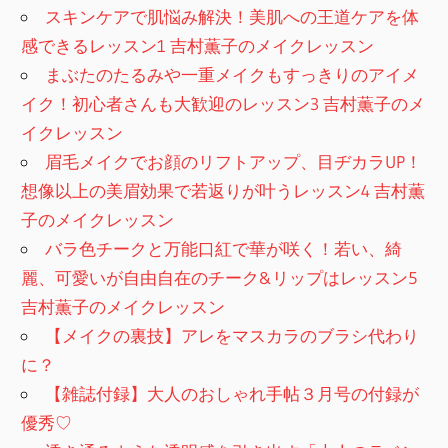
スキンケアで肌悩み解決！美肌への王道ケアを体
感できるレッスン1 吉村薫子のメイクレッスン
まぶたのたるみや一重メイクもすっきりのアイメ
イク！初心者さんも大歓迎のレッスン3 吉村薫子のメ
イクレッスン
眉毛メイクでお顔のリフトアップ、目ヂカラUP！
想像以上の美眉効果で若返りが叶うレッスン4 吉村薫
子のメイクレッスン
バラ色チークと万能口紅で華が咲く！若い、綺
麗、可愛いが自由自在のチーク&リップはレッスン5
吉村薫子のメイクレッスン
【メイクの裏技】アレをマスカラのブラシ代わり
に？
【雑誌付録】大人のおしゃれ手帖３月号の付録が
優秀♡