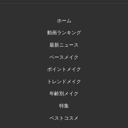
の
の
の
の
の
プ
プ
プ
プ
プ
ロ
ロ
ロ
ロ
ロ
フ
フ
フ
フ
フ
ィ
ィ
ィ
ィ
ィ
ホーム
ー
ー
ー
ー
ー
ル
ル
ル
ル
ル
動画ランキング
を
を
を
を
を
Facebook
Twitter
Instagram
Pinterest
Tumblr
で
で
で
で
で
最新ニュース
表
表
表
表
表
示
示
示
示
示
ベースメイク
ポイントメイク
トレンドメイク
年齢別メイク
特集
ベストコスメ