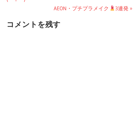
稿
投
次
AEON・プチプラメイク
3連発
ナ
稿:
の
コメントを残す
ビ
投
稿:
ゲ
ー
シ
ョ
ン