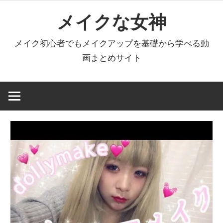
コ
メイクな女神
ン
テ
メイク初心者でもメイクアップを基礎から学べる動
ン
画まとめサイト
ツ
へ
ス
キ
ッ
プ