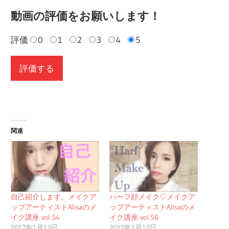
動画の評価をお願いします！
評価
0
1
2
3
4
5
関連
自己紹介します。メイクア
ハーフ顔メイク♡メイクア
ップアーティストAlisaのメ
ップアーティストAlisaのメ
イク講座 vol.54
イク講座 vol.56
2017年1月13日
2017年1月17日