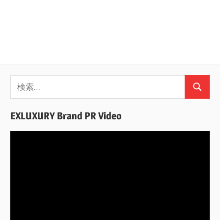
検
検
索:
索
EXLUXURY Brand PR Video
動
画
プ
レ
ー
ヤ