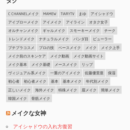
タグ
C CHANNELメイク
MAMEW
TIARYTV
まゆ
アイシャドウ
アイブローメイク
アイメイク
アイライン
オタク女子
オルチャンメイク
ギャルメイク
スモーキーメイク
チーク
トレンドメイク
ナチュラルメイク
パンダ目
ビューラー
プチプラコスメ
プロの技
ベースメイク
メイク
メイク上手
メイク前のスキンケア
メイク動画
メイク動画サイト
メイク基本
メイク基礎
メースメイク
リップ
ヴィジュアル系メイク
一重のアイメイク
佐藤優里亜
保湿
初心者
初心者メイク
基本
基本メイク
年代別メイク
正しいメイク
海外メイク
特殊メイク
眉メイク
簡単メイク
韓国メイク
骨筋メイク
メイクな女神
アイシャドウの入れ方復習