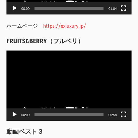
ー
00:00
01:04
ホームページ
https://exluxury.jp/
FRUITS&BERRY（フルベリ）
動
画
プ
レ
ー
ヤ
ー
00:00
00:58
動画ベスト３