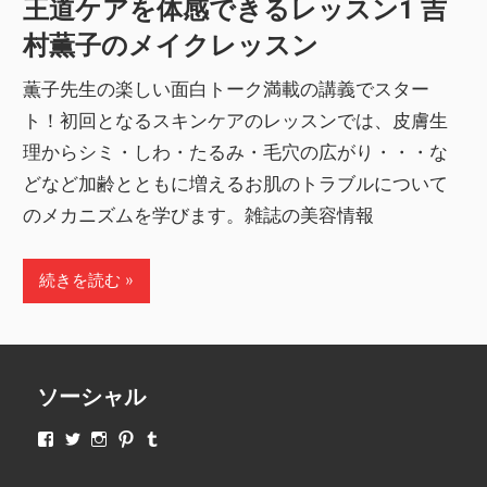
王道ケアを体感できるレッスン1 吉
村薫子のメイクレッスン
薫子先生の楽しい面白トーク満載の講義でスター
ト！初回となるスキンケアのレッスンでは、皮膚生
理からシミ・しわ・たるみ・毛穴の広がり・・・な
どなど加齢とともに増えるお肌のトラブルについて
のメカニズムを学びます。雑誌の美容情報
続きを読む
ソーシャル
makeupjapan01
makeupjapan01
makeupjapan01
makeupjapan01
makeupjapan01
さ
さ
さ
さ
さ
ん
ん
ん
ん
ん