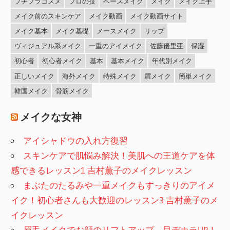
プチプラコスメ
プロの技
ベースメイク
メイク
メイク上手
メイク前のスキンケア
メイク動画
メイク動画サイト
メイク基本
メイク基礎
メースメイク
リップ
ヴィジュアル系メイク
一重のアイメイク
佐藤優里亜
保湿
初心者
初心者メイク
基本
基本メイク
年代別メイク
正しいメイク
海外メイク
特殊メイク
眉メイク
簡単メイク
韓国メイク
骨筋メイク
メイクな女神
アイシャドウの入れ方復習
スキンケアで肌悩み解決！美肌への王道ケアを体
感できるレッスン1 吉村薫子のメイクレッスン
まぶたのたるみや一重メイクもすっきりのアイメ
イク！初心者さんも大歓迎のレッスン3 吉村薫子のメ
イクレッスン
眉毛メイクでお顔のリフトアップ、目ヂカラUP！