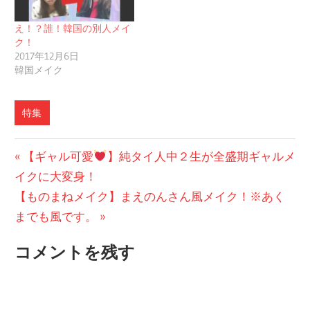
え！？誰！韓国の別人メイ
ク！
2017年12月6日
韓国メイク
特集
投
前
【ギャル可愛
】純タイ人中２生が全盛期ギャルメ
の
イクに大変身！
稿
次
投
【ものまねメイク】まえのんさん風メイク！※あく
ナ
の
稿:
までも風です。
ビ
投
コメントを残す
稿:
ゲ
ー