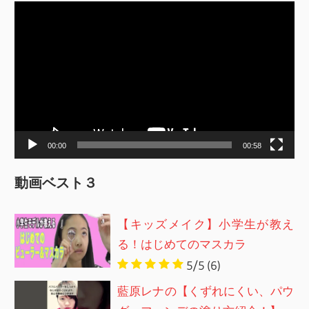
動
画
プ
レ
ー
ヤ
ー
00:00
00:58
動画ベスト３
【キッズメイク】小学生が教え
る！はじめてのマスカラ
5/5
(6)
藍原レナの【くずれにくい、パウ