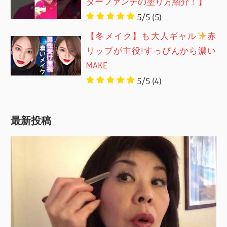
ダーファンデの塗り方紹介！】
5/5
(5)
【冬メイク】も大人ギャル
赤
リップが主役!すっぴんから濃い
MAKE
5/5
(4)
最新投稿