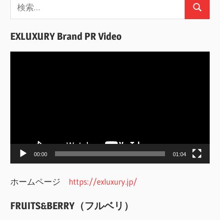
検
検
索:
索
EXLUXURY Brand PR Video
動
画
プ
レ
ー
ヤ
ー
00:00
01:04
ホームページ
https://exluxury.jp/
FRUITS&BERRY（フルベリ）