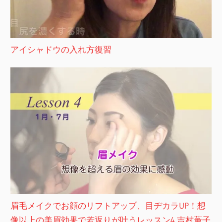
アイシャドウの入れ方復習
眉毛メイクでお顔のリフトアップ、目ヂカラUP！想
像以上の美眉効果で若返りが叶うレッスン4 吉村薫子