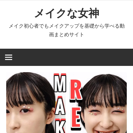
コ
メイクな女神
ン
テ
メイク初心者でもメイクアップを基礎から学べる動
ン
画まとめサイト
ツ
へ
ス
キ
ッ
プ