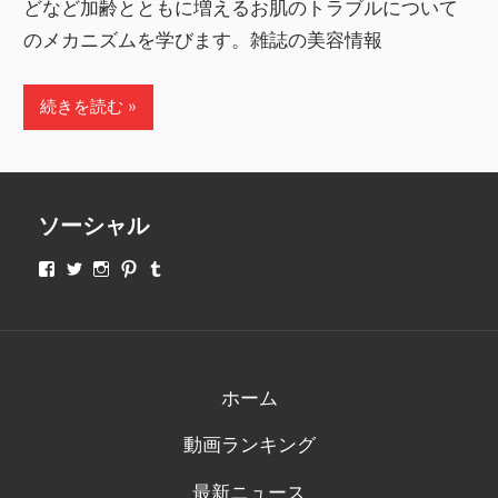
どなど加齢とともに増えるお肌のトラブルについて
のメカニズムを学びます。雑誌の美容情報
続きを読む
ソーシャル
makeupjapan01
makeupjapan01
makeupjapan01
makeupjapan01
makeupjapan01
さ
さ
さ
さ
さ
ん
ん
ん
ん
ん
の
の
の
の
の
プ
プ
プ
プ
プ
ロ
ロ
ロ
ロ
ロ
フ
フ
フ
フ
フ
ィ
ィ
ィ
ィ
ィ
ホーム
ー
ー
ー
ー
ー
ル
ル
ル
ル
ル
動画ランキング
を
を
を
を
を
Facebook
Twitter
Instagram
Pinterest
Tumblr
で
で
で
で
で
最新ニュース