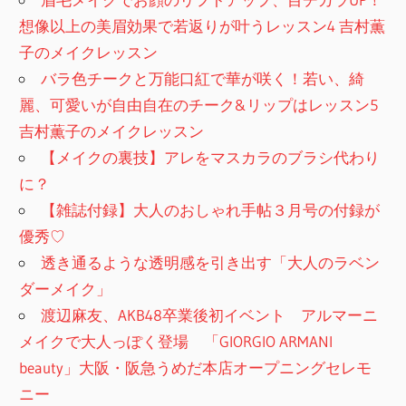
想像以上の美眉効果で若返りが叶うレッスン4 吉村薫
子のメイクレッスン
バラ色チークと万能口紅で華が咲く！若い、綺
麗、可愛いが自由自在のチーク&リップはレッスン5
吉村薫子のメイクレッスン
【メイクの裏技】アレをマスカラのブラシ代わり
に？
【雑誌付録】大人のおしゃれ手帖３月号の付録が
優秀♡
透き通るような透明感を引き出す「大人のラベン
ダーメイク」
渡辺麻友、AKB48卒業後初イベント アルマーニ
メイクで大人っぽく登場 「GIORGIO ARMANI
beauty」大阪・阪急うめだ本店オープニングセレモ
ニー