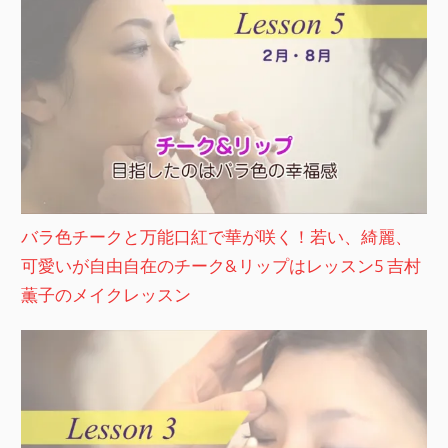
バラ色チークと万能口紅で華が咲く！若い、綺麗、
可愛いが自由自在のチーク&リップはレッスン5 吉村
薫子のメイクレッスン