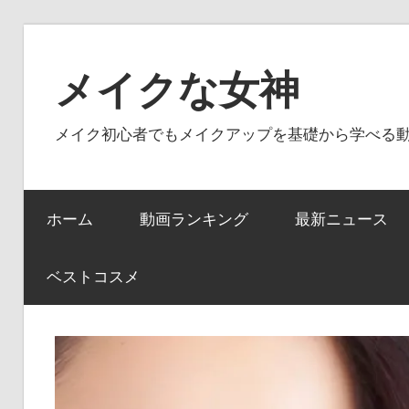
コ
ン
メイクな女神
テ
ン
メイク初心者でもメイクアップを基礎から学べる
ツ
へ
ス
ホーム
動画ランキング
最新ニュース
キ
ッ
プ
ベストコスメ