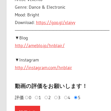
Genre: Dance & Electronic
Mood: Bright
Download:
https://goo.gl/xIajyy
——————————————————————————–­­­­­–
▼Blog
http://ameblo.jp/hnblair/
▼Instagram
http://instagram.com/hnblair
動画の評価をお願いします！
評価
0
1
2
3
4
5