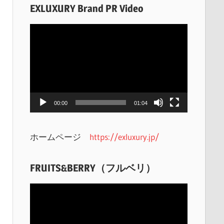
EXLUXURY Brand PR Video
動
画
プ
レ
ー
ヤ
00:00
01:04
ー
ホームページ
https://exluxury.jp/
FRUITS&BERRY（フルベリ）
動
画
プ