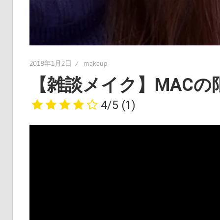
2018年1月2日
makeup
【雑談メイク】MACの
4/5
(1)