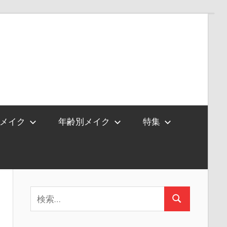
メイク
年齢別メイク
特集
検
検
索:
索