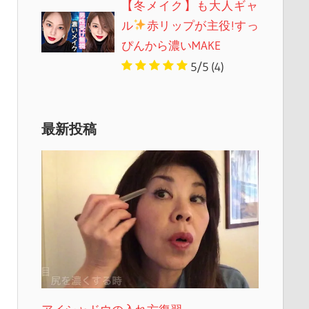
【冬メイク】も大人ギャ
ル
赤リップが主役!すっ
ぴんから濃いMAKE
5/5
(4)
最新投稿