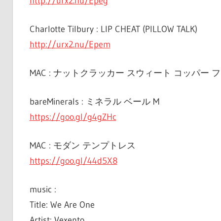
http://urx2.nu/Epeg
Charlotte Tilbury : LIP CHEAT (PILLOW TALK)
http://urx2.nu/Epem
MAC : ナットクラッカー スウィート コッパー
bareMinerals : ミネラル ベール M
https://goo.gl/g4gZHc
MAC : モダン テンプトレス
https://goo.gl/44d5X8
music :
Title: We Are One
Artist: Vexento