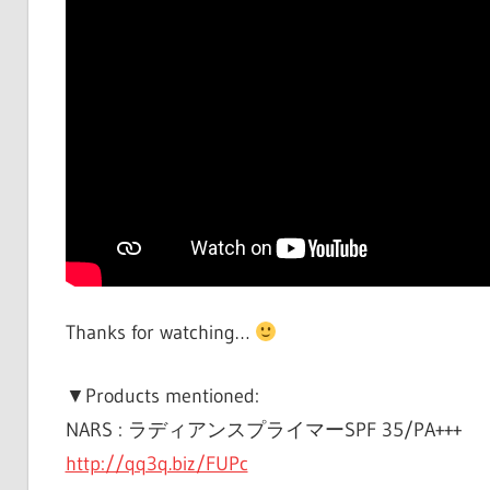
Thanks for watching…
▼Products mentioned:
NARS : ラディアンスプライマーSPF 35/PA+++
http://qq3q.biz/FUPc