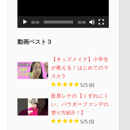
レ
ー
ヤ
00:00
00:58
ー
動画ベスト３
【キッズメイク】小学生
が教える！はじめてのマ
スカラ
5/5
(6)
藍原レナの【くずれにく
い、パウダーファンデの
塗り方紹介！】
5/5
(5)