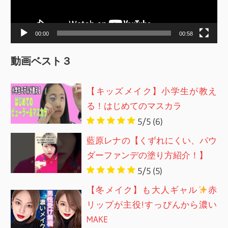
ヤ
ー
00:00
00:58
動画ベスト３
【キッズメイク】小学生が教え
る！はじめてのマスカラ
5/5
(6)
藍原レナの【くずれにくい、パウ
ダーファンデの塗り方紹介！】
5/5
(5)
【冬メイク】も大人ギャル
赤
リップが主役!すっぴんから濃い
MAKE