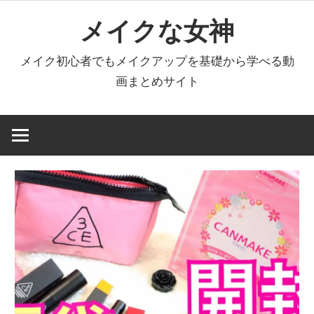
コ
メイクな女神
ン
テ
メイク初心者でもメイクアップを基礎から学べる動
ン
画まとめサイト
ツ
へ
ス
キ
ッ
プ