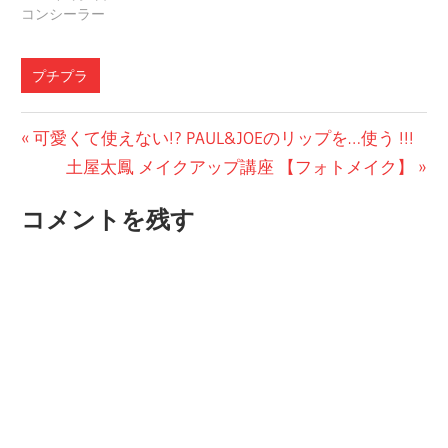
コンシーラー
プチプラ
投
前
可愛くて使えない!? PAUL&JOEのリップを…使う !!!
の
次
土屋太鳳 メイクアップ講座 【フォトメイク】
稿
投
の
ナ
コメントを残す
稿:
投
ビ
稿:
ゲ
ー
シ
ョ