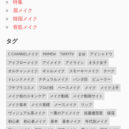
特集
眉メイク
韓国メイク
骨筋メイク
タグ
C CHANNELメイク
MAMEW
TIARYTV
まゆ
アイシャドウ
アイブローメイク
アイメイク
アイライン
オタク女子
オルチャンメイク
ギャルメイク
スモーキーメイク
チーク
トレンドメイク
ナチュラルメイク
パンダ目
ビューラー
プチプラコスメ
プロの技
ベースメイク
メイク
メイク上手
メイク前のスキンケア
メイク動画
メイク動画サイト
メイク基本
メイク基礎
メースメイク
リップ
ヴィジュアル系メイク
一重のアイメイク
佐藤優里亜
保湿
初心者
初心者メイク
基本
基本メイク
年代別メイク