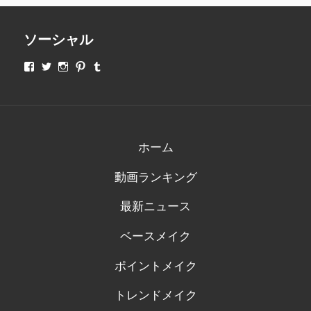
ソーシャル
makeupjapan01
makeupjapan01
makeupjapan01
makeupjapan01
makeupjapan01
さ
さ
さ
さ
さ
ん
ん
ん
ん
ん
の
の
の
の
の
プ
プ
プ
プ
プ
ロ
ロ
ロ
ロ
ロ
フ
フ
フ
フ
フ
ィ
ィ
ィ
ィ
ィ
ホーム
ー
ー
ー
ー
ー
ル
ル
ル
ル
ル
動画ランキング
を
を
を
を
を
Facebook
Twitter
Instagram
Pinterest
Tumblr
で
で
で
で
で
最新ニュース
表
表
表
表
表
示
示
示
示
示
ベースメイク
ポイントメイク
トレンドメイク