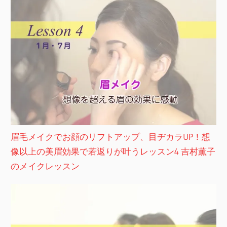
眉毛メイクでお顔のリフトアップ、目ヂカラUP！想
像以上の美眉効果で若返りが叶うレッスン4 吉村薫子
のメイクレッスン