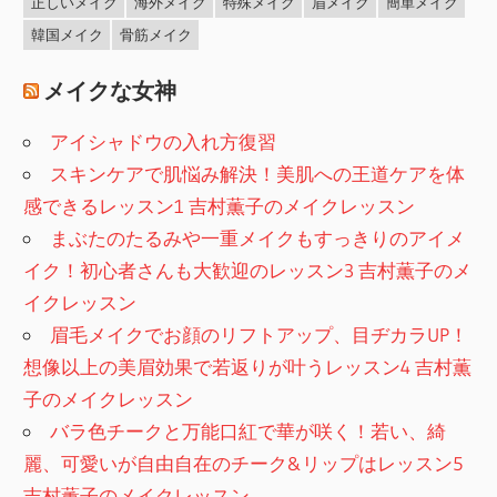
正しいメイク
海外メイク
特殊メイク
眉メイク
簡単メイク
韓国メイク
骨筋メイク
メイクな女神
アイシャドウの入れ方復習
スキンケアで肌悩み解決！美肌への王道ケアを体
感できるレッスン1 吉村薫子のメイクレッスン
まぶたのたるみや一重メイクもすっきりのアイメ
イク！初心者さんも大歓迎のレッスン3 吉村薫子のメ
イクレッスン
眉毛メイクでお顔のリフトアップ、目ヂカラUP！
想像以上の美眉効果で若返りが叶うレッスン4 吉村薫
子のメイクレッスン
バラ色チークと万能口紅で華が咲く！若い、綺
麗、可愛いが自由自在のチーク&リップはレッスン5
吉村薫子のメイクレッスン