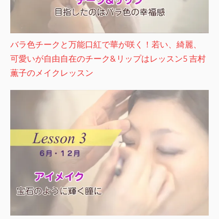
バラ色チークと万能口紅で華が咲く！若い、綺麗、
可愛いが自由自在のチーク&リップはレッスン5 吉村
薫子のメイクレッスン