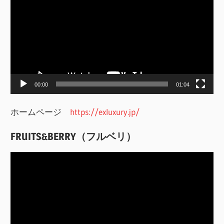
画
プ
レ
ー
ヤ
ー
00:00
01:04
ホームページ
https://exluxury.jp/
FRUITS&BERRY（フルベリ）
動
画
プ
レ
ー