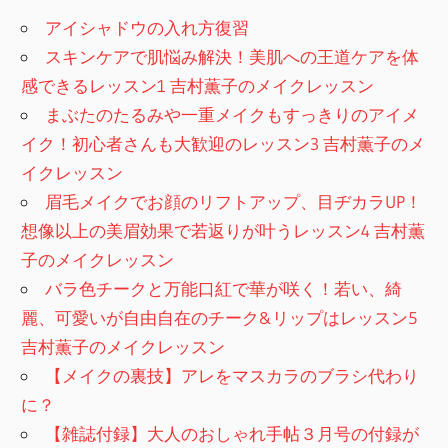
アイシャドウの入れ方復習
スキンケアで肌悩み解決！美肌への王道ケアを体
感できるレッスン1 吉村薫子のメイクレッスン
まぶたのたるみや一重メイクもすっきりのアイメ
イク！初心者さんも大歓迎のレッスン3 吉村薫子のメ
イクレッスン
眉毛メイクでお顔のリフトアップ、目ヂカラUP！
想像以上の美眉効果で若返りが叶うレッスン4 吉村薫
子のメイクレッスン
バラ色チークと万能口紅で華が咲く！若い、綺
麗、可愛いが自由自在のチーク&リップはレッスン5
吉村薫子のメイクレッスン
【メイクの裏技】アレをマスカラのブラシ代わり
に？
【雑誌付録】大人のおしゃれ手帖３月号の付録が