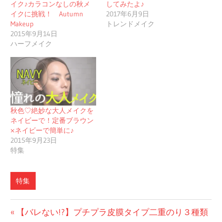
イク♪カラコンなしの秋メ
してみたよ♪
イクに挑戦！ Autumn
2017年6月9日
Makeup
トレンドメイク
2015年9月14日
ハーフメイク
秋色♡絶妙な大人メイクを
ネイビーで！定番ブラウン
×ネイビーで簡単に♪
2015年9月23日
特集
特集
投
前
【バレない!?】プチプラ皮膜タイプ二重のり３種類