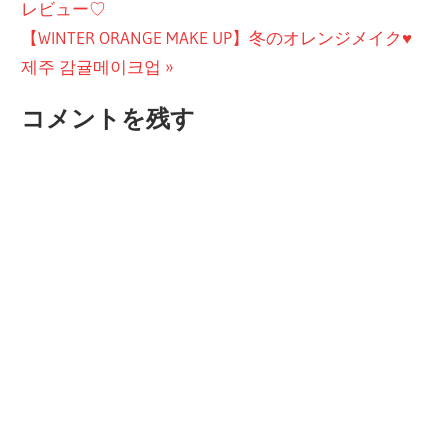
の
レビュー♡
稿
次
投
【WINTER ORANGE MAKE UP】冬のオレンジメイク♥
ナ
の
稿:
제주 감귤메이크업
ビ
投
コメントを残す
稿:
ゲ
ー
シ
ョ
ン