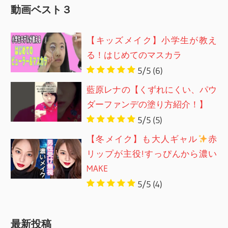
動画ベスト３
【キッズメイク】小学生が教え
る！はじめてのマスカラ
5/5
(6)
藍原レナの【くずれにくい、パウ
ダーファンデの塗り方紹介！】
5/5
(5)
【冬メイク】も大人ギャル
赤
リップが主役!すっぴんから濃い
MAKE
5/5
(4)
最新投稿