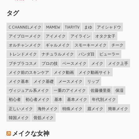
タグ
C CHANNELメイク
MAMEW
TIARYTV
まゆ
アイシャドウ
アイブローメイク
アイメイク
アイライン
オタク女子
オルチャンメイク
ギャルメイク
スモーキーメイク
チーク
トレンドメイク
ナチュラルメイク
パンダ目
ビューラー
プチプラコスメ
プロの技
ベースメイク
メイク
メイク上手
メイク前のスキンケア
メイク動画
メイク動画サイト
メイク基本
メイク基礎
メースメイク
リップ
ヴィジュアル系メイク
一重のアイメイク
佐藤優里亜
保湿
初心者
初心者メイク
基本
基本メイク
年代別メイク
正しいメイク
海外メイク
特殊メイク
眉メイク
簡単メイク
韓国メイク
骨筋メイク
メイクな女神