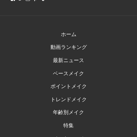
さ
さ
さ
さ
さ
ん
ん
ん
ん
ん
の
の
の
の
の
プ
プ
プ
プ
プ
ロ
ロ
ロ
ロ
ロ
フ
フ
フ
フ
フ
ィ
ィ
ィ
ィ
ィ
ホーム
ー
ー
ー
ー
ー
ル
ル
ル
ル
ル
動画ランキング
を
を
を
を
を
Facebook
Twitter
Instagram
Pinterest
Tumblr
で
で
で
で
で
最新ニュース
表
表
表
表
表
示
示
示
示
示
ベースメイク
ポイントメイク
トレンドメイク
年齢別メイク
特集