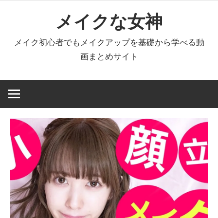
コ
メイクな女神
ン
テ
メイク初心者でもメイクアップを基礎から学べる動
ン
画まとめサイト
ツ
へ
ス
キ
ッ
プ