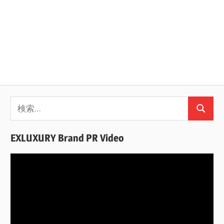
検
検
索:
索
EXLUXURY Brand PR Video
動
画
プ
レ
ー