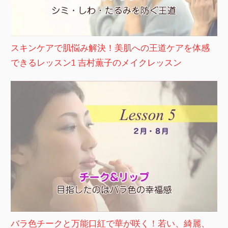
スキンケアで肌悩み解決！美肌への王道ケアを体感
できるレッスン1 吉村薫子のメイクレッスン
バラ色チークと万能口紅で華が咲く！若い、綺麗、