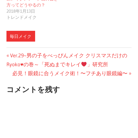
方ってどうやるの？
2018年1月13日
トレンドメイク
毎日メイク
投
前
Ver.29~男の子をべっぴんメイク クリスマスだけの
の
Ryoko♥の巻～「死ぬまでキレイ
」研究所
稿
投
次
必見！眼鏡に合うメイク術！〜フチあり眼鏡編〜
ナ
稿:
の
コメントを残す
ビ
投
稿:
ゲ
ー
シ