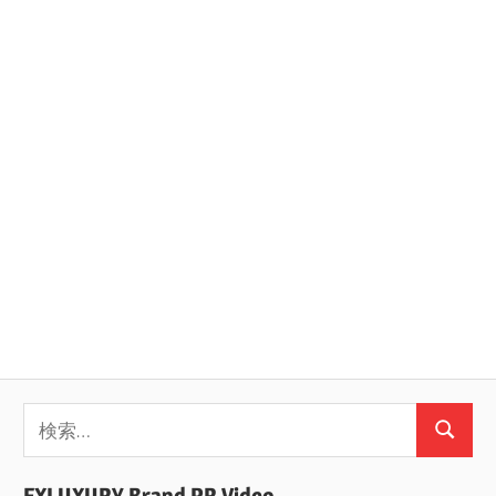
ョ
ン
検
検
索:
索
EXLUXURY Brand PR Video