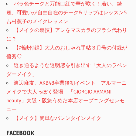
バラ色チークと万能口紅で華が咲く！若い、綺
麗、可愛いが自由自在のチーク&リップはレッスン5
吉村薫子のメイクレッスン
【メイクの裏技】アレをマスカラのブラシ代わり
に？
【雑誌付録】大人のおしゃれ手帖３月号の付録が
優秀♡
透き通るような透明感を引き出す「大人のラベン
ダーメイク」
渡辺麻友、AKB48卒業後初イベント アルマーニ
メイクで大人っぽく登場 「GIORGIO ARMANI
beauty」大阪・阪急うめだ本店オープニングセレモ
ニー
【メイク】簡単なバレンタインメイク
FACEBOOK