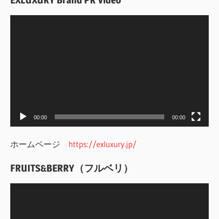
動
画
プ
レ
ー
ヤ
ー
00:00
00:00
ホームページ
https://exluxury.jp/
FRUITS&BERRY（フルベリ）
動
画
プ