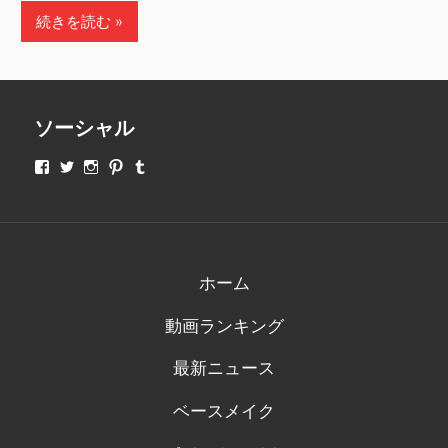
続きを読む
ソーシャル
makeupjapan01
makeupjapan01
makeupjapan01
makeupjapan01
makeupjapan01
さ
さ
さ
さ
さ
ん
ん
ん
ん
ん
の
の
の
の
の
プ
プ
プ
プ
プ
ロ
ロ
ロ
ロ
ロ
フ
フ
フ
フ
フ
ィ
ィ
ィ
ィ
ィ
ホーム
ー
ー
ー
ー
ー
ル
ル
ル
ル
ル
動画ランキング
を
を
を
を
を
Facebook
Twitter
Instagram
Pinterest
Tumblr
で
で
で
で
で
最新ニュース
表
表
表
表
表
示
示
示
示
示
ベースメイク