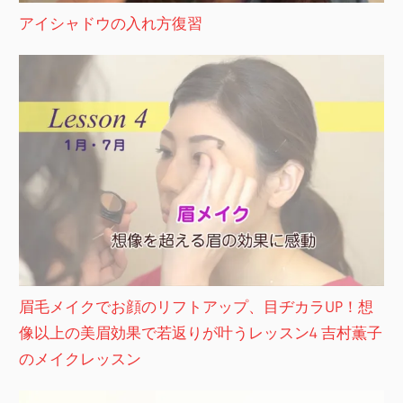
アイシャドウの入れ方復習
眉毛メイクでお顔のリフトアップ、目ヂカラUP！想
像以上の美眉効果で若返りが叶うレッスン4 吉村薫子
のメイクレッスン