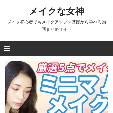
コ
メイクな女神
ン
テ
メイク初心者でもメイクアップを基礎から学べる動
ン
画まとめサイト
ツ
へ
ス
キ
ッ
プ