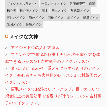
ヴィジュアル系メイク
一重のアイメイク
佐藤優里亜
保湿
初心者
初心者メイク
基本
基本メイク
年代別メイク
正しいメイク
海外メイク
特殊メイク
眉メイク
簡単メイク
韓国メイク
骨筋メイク
メイクな女神
アイシャドウの入れ方復習
スキンケアで肌悩み解決！美肌への王道ケアを体
感できるレッスン1 吉村薫子のメイクレッスン
まぶたのたるみや一重メイクもすっきりのアイメ
イク！初心者さんも大歓迎のレッスン3 吉村薫子のメ
イクレッスン
眉毛メイクでお顔のリフトアップ、目ヂカラUP！
想像以上の美眉効果で若返りが叶うレッスン4 吉村薫
子のメイクレッスン