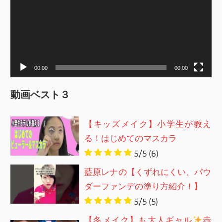
レ
ー
ヤ
ー
00:00
00:00
動画ベスト３
【キッズメイク】小学生が教え
る！はじめてのマスカラ
5/5
(6)
藍原レナの【くずれにくい、パウ
ダーファンデの塗り方紹介！】
5/5
(5)
【冬メイク】も大人ギャル
赤