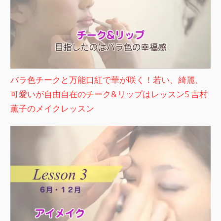
バラ色チークと万能口紅で華が咲く！若い、綺麗、
可愛いが自由自在のチーク&リップはレッスン5 吉村
薫子のメイクレッスン