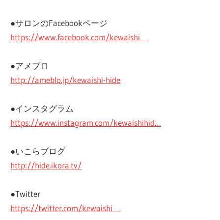
●サロンのFacebookページ
https://www.facebook.com/kewaishi
●アメブロ
http://ameblo.jp/kewaishi-hide
●インスタグラム
https://www.instagram.com/kewaishihid…
●いこらブログ
http://hide.ikora.tv/
●Twitter
https://twitter.com/kewaishi