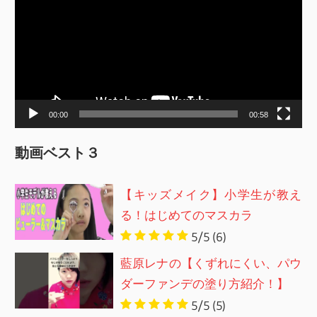
プ
レ
ー
ヤ
ー
00:00
00:58
動画ベスト３
【キッズメイク】小学生が教え
る！はじめてのマスカラ
5/5
(6)
藍原レナの【くずれにくい、パウ
ダーファンデの塗り方紹介！】
5/5
(5)