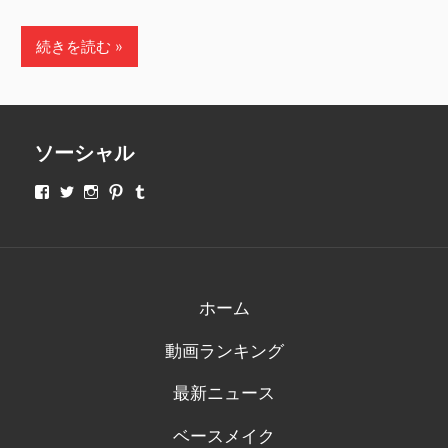
続きを読む
ソーシャル
makeupjapan01
makeupjapan01
makeupjapan01
makeupjapan01
makeupjapan01
さ
さ
さ
さ
さ
ん
ん
ん
ん
ん
の
の
の
の
の
プ
プ
プ
プ
プ
ロ
ロ
ロ
ロ
ロ
フ
フ
フ
フ
フ
ィ
ィ
ィ
ィ
ィ
ホーム
ー
ー
ー
ー
ー
ル
ル
ル
ル
ル
動画ランキング
を
を
を
を
を
Facebook
Twitter
Instagram
Pinterest
Tumblr
で
で
で
で
で
最新ニュース
表
表
表
表
表
示
示
示
示
示
ベースメイク