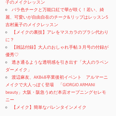
子のメイクレッスン
バラ色チークと万能口紅で華が咲く！若い、綺
麗、可愛いが自由自在のチーク&リップはレッスン5
吉村薫子のメイクレッスン
【メイクの裏技】アレをマスカラのブラシ代わり
に？
【雑誌付録】大人のおしゃれ手帖３月号の付録が
優秀♡
透き通るような透明感を引き出す「大人のラベン
ダーメイク」
渡辺麻友、AKB48卒業後初イベント アルマーニ
メイクで大人っぽく登場 「GIORGIO ARMANI
beauty」大阪・阪急うめだ本店オープニングセレモ
ニー
【メイク】簡単なバレンタインメイク