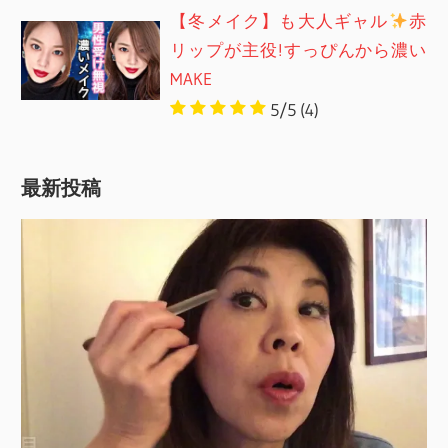
【冬メイク】も大人ギャル
赤
リップが主役!すっぴんから濃い
MAKE
5/5
(4)
最新投稿