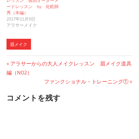
レッスン 個別オーダーメ
ードレッスン by 化粧師
秀（本編）
2017年11月9日
アラサーメイク
眉メイク
投
前
アラサーからの大人メイクレッスン 眉メイク道具
の
編（NO2）
稿
投
次
ファンクショナル・トレーニング①
ナ
稿:
の
コメントを残す
ビ
投
稿:
ゲ
ー
シ