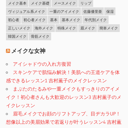
メイク基本
メイク基礎
メースメイク
リップ
ヴィジュアル系メイク
一重のアイメイク
佐藤優里亜
保湿
初心者
初心者メイク
基本
基本メイク
年代別メイク
正しいメイク
海外メイク
特殊メイク
眉メイク
簡単メイク
韓国メイク
骨筋メイク
メイクな女神
アイシャドウの入れ方復習
スキンケアで肌悩み解決！美肌への王道ケアを体
感できるレッスン1 吉村薫子のメイクレッスン
まぶたのたるみや一重メイクもすっきりのアイメ
イク！初心者さんも大歓迎のレッスン3 吉村薫子のメ
イクレッスン
眉毛メイクでお顔のリフトアップ、目ヂカラUP！
想像以上の美眉効果で若返りが叶うレッスン4 吉村薫