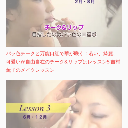
バラ色チークと万能口紅で華が咲く！若い、綺麗、
可愛いが自由自在のチーク&リップはレッスン5 吉村
薫子のメイクレッスン