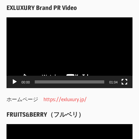
索
EXLUXURY Brand PR Video
動
画
プ
レ
ー
ヤ
ー
00:00
01:04
ホームページ
https://exluxury.jp/
FRUITS&BERRY（フルベリ）
動
画