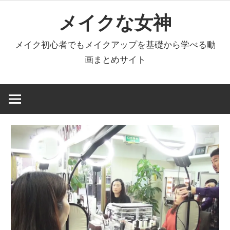
コ
メイクな女神
ン
テ
メイク初心者でもメイクアップを基礎から学べる動
ン
画まとめサイト
ツ
へ
ス
キ
ッ
プ