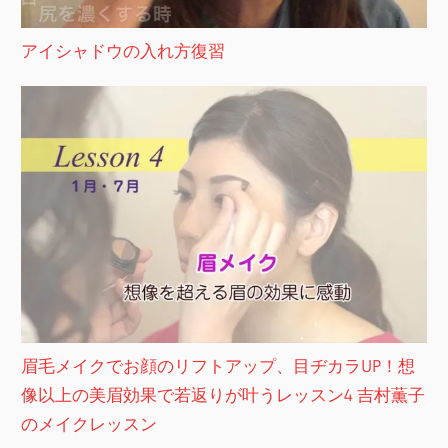
アイシャドウの入れ方復習
眉毛メイクでお顔のリフトアップ、目ヂカラUP！想
像以上の美眉効果で若返りが叶うレッスン4 吉村薫子
のメイクレッスン