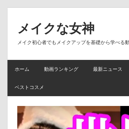
コ
ン
メイクな女神
テ
ン
メイク初心者でもメイクアップを基礎から学べる
ツ
へ
ス
ホーム
動画ランキング
最新ニュース
キ
ッ
プ
ベストコスメ