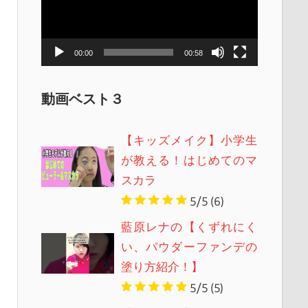
レ
ー
ヤ
00:00
00:58
ー
動画ベスト３
【キッズメイク】小学生
が教える！はじめてのマ
スカラ
5/5
(6)
藍原レナの【くずれにく
い、パウダーファンデの
塗り方紹介！】
5/5
(5)