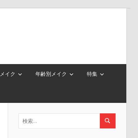
メイク
年齢別メイク
特集
検
検
索:
索