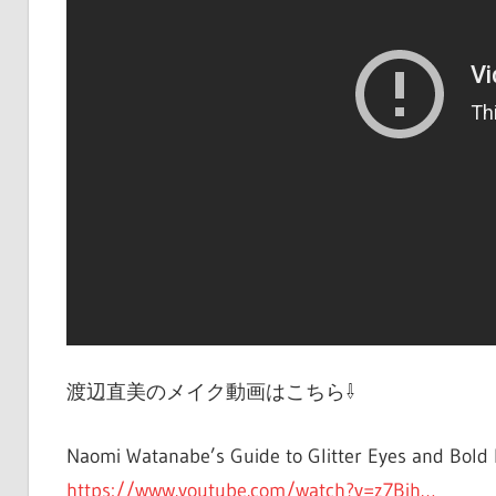
渡辺直美のメイク動画はこちら⇩
Naomi Watanabe’s Guide to Glitter Eyes and Bold L
https://www.youtube.com/watch?v=z7Bih…