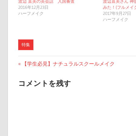
渡辺 直美の英会話 入国審査
渡辺直美さん 神
2016年12月23日
みた！(フルメイクv
ハーフメイク
2017年9月27日
ハーフメイク
特集
投
前
【学生必見】ナチュラルスクールメイク
の
稿
投
コメントを残す
ナ
稿:
ビ
ゲ
ー
シ