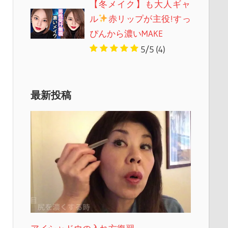
【冬メイク】も大人ギャ
ル
赤リップが主役!すっ
ぴんから濃いMAKE
5/5
(4)
最新投稿