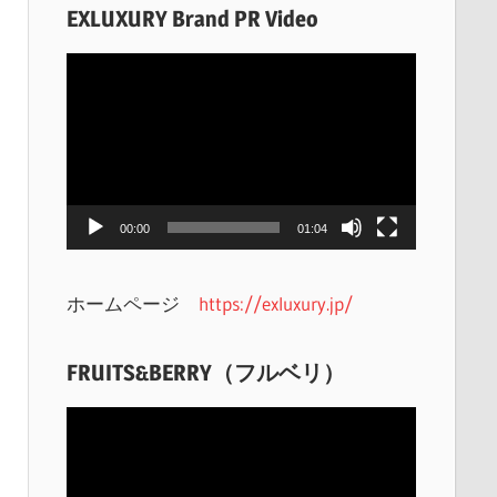
EXLUXURY Brand PR Video
動
画
プ
レ
ー
ヤ
00:00
01:04
ー
ホームページ
https://exluxury.jp/
FRUITS&BERRY（フルベリ）
動
画
プ