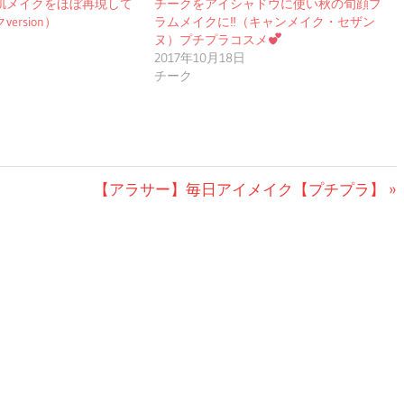
肌メイクをほぼ再現して
チークをアイシャドウに使い秋の旬顔プ
ersion）
ラムメイクに‼（キャンメイク・セザン
ヌ）プチプラコスメ
2017年10月18日
チーク
次
【アラサー】毎日アイメイク【プチプラ】
の
投
稿: