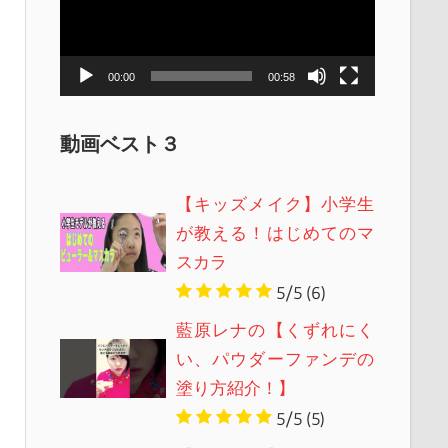
レ
ー
ヤ
00:00
00:58
ー
動画ベスト３
【キッズメイク】小学生
が教える！はじめてのマ
スカラ
5/5
(6)
藍原レナの【くずれにく
い、パウダーファンデの
塗り方紹介！】
5/5
(5)