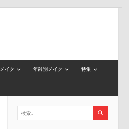
メイク
年齢別メイク
特集
検
検
索:
索