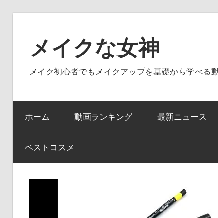
コ
ン
メイクな女神
テ
ン
メイク初心者でもメイクアップを基礎から学べる
ツ
へ
ス
ホーム
動画ランキング
最新ニュース
キ
ッ
プ
ベストコスメ