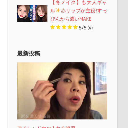
【冬メイク】も大人ギャ
ル
赤リップが主役!すっ
ぴんから濃いMAKE
5/5
(4)
最新投稿