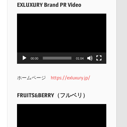
EXLUXURY Brand PR Video
動
画
プ
レ
ー
ヤ
00:00
01:04
ー
ホームページ
https://exluxury.jp/
FRUITS&BERRY（フルベリ）
動
画
プ