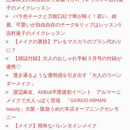
子のメイクレッスン
バラ色チークと万能口紅で華が咲く！若い、綺
麗、可愛いが自由自在のチーク&リップはレッスン5
吉村薫子のメイクレッスン
【メイクの裏技】アレをマスカラのブラシ代わり
に？
【雑誌付録】大人のおしゃれ手帖３月号の付録が
優秀♡
透き通るような透明感を引き出す「大人のラベン
ダーメイク」
渡辺麻友、AKB48卒業後初イベント アルマーニ
メイクで大人っぽく登場 「GIORGIO ARMANI
beauty」大阪・阪急うめだ本店オープニングセレモ
ニー
【メイク】簡単なバレンタインメイク