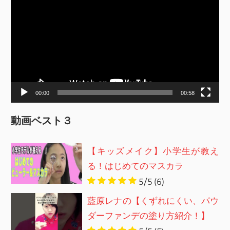
画
プ
レ
ー
ヤ
ー
00:00
00:58
動画ベスト３
【キッズメイク】小学生が教え
る！はじめてのマスカラ
5/5
(6)
藍原レナの【くずれにくい、パウ
ダーファンデの塗り方紹介！】