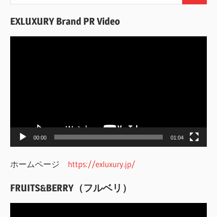
索:
索
EXLUXURY Brand PR Video
動
画
プ
レ
ー
ヤ
ー
00:00
01:04
ホームページ
https://exluxury.jp/
FRUITS&BERRY（フルベリ）
動