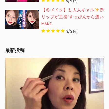
5/5
(5)
【冬メイク】も大人ギャル
赤
リップが主役!すっぴんから濃い
MAKE
5/5
(4)
最新投稿