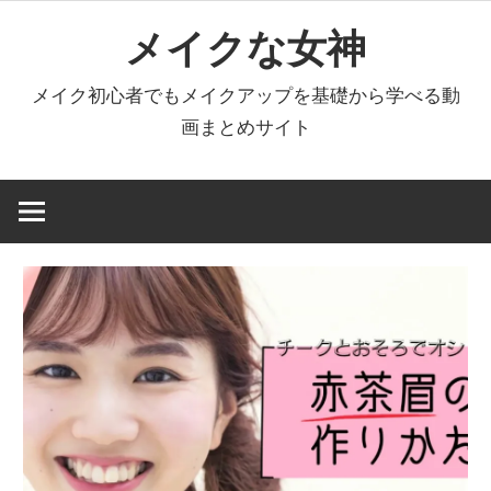
コ
メイクな女神
ン
テ
メイク初心者でもメイクアップを基礎から学べる動
ン
画まとめサイト
ツ
へ
ス
キ
ッ
プ