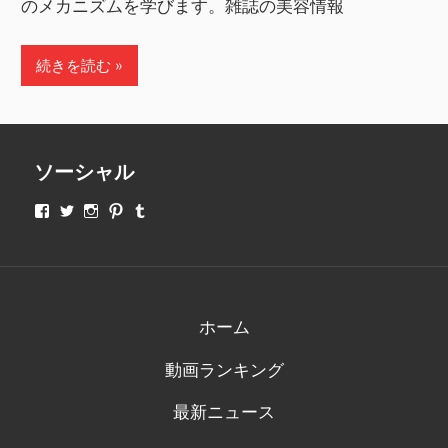
のメカニズムを学びます。雑誌の美容情報
続きを読む
ソーシャル
makeupjapan01
makeupjapan01
makeupjapan01
makeupjapan01
makeupjapan01
さ
さ
さ
さ
さ
ん
ん
ん
ん
ん
の
の
の
の
の
プ
プ
プ
プ
プ
ロ
ロ
ロ
ロ
ロ
フ
フ
フ
フ
フ
ィ
ィ
ィ
ィ
ィ
ホーム
ー
ー
ー
ー
ー
ル
ル
ル
ル
ル
動画ランキング
を
を
を
を
を
Facebook
Twitter
Instagram
Pinterest
Tumblr
で
で
で
で
で
最新ニュース
表
表
表
表
表
示
示
示
示
示