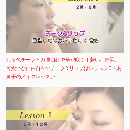
バラ色チークと万能口紅で華が咲く！若い、綺麗、
可愛いが自由自在のチーク&リップはレッスン5 吉村
薫子のメイクレッスン