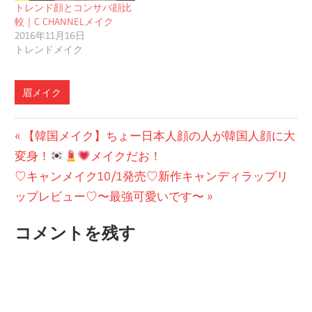
トレンド顔とコンサバ顔比
較｜C CHANNELメイク
2016年11月16日
トレンドメイク
眉メイク
投
前
【韓国メイク】ちょー日本人顔の人が韓国人顔に大
の
変身！
メイクだお！
稿
次
投
♡キャンメイク10/1発売♡新作キャンディラップリ
ナ
の
稿:
ップレビュー♡〜最強可愛いです〜
ビ
投
コメントを残す
稿:
ゲ
ー
シ