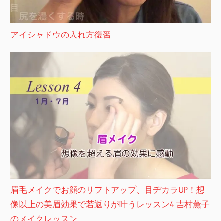
アイシャドウの入れ方復習
眉毛メイクでお顔のリフトアップ、目ヂカラUP！想
像以上の美眉効果で若返りが叶うレッスン4 吉村薫子
のメイクレッスン