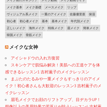
メイク前のスキンケア
メイク動画
メイク動画サイト
メイク基本
メイク基礎
メースメイク
リップ
ヴィジュアル系メイク
一重のアイメイク
佐藤優里亜
保湿
初心者
初心者メイク
基本
基本メイク
年代別メイク
正しいメイク
海外メイク
特殊メイク
眉メイク
簡単メイク
韓国メイク
骨筋メイク
メイクな女神
アイシャドウの入れ方復習
スキンケアで肌悩み解決！美肌への王道ケアを体
感できるレッスン1 吉村薫子のメイクレッスン
まぶたのたるみや一重メイクもすっきりのアイメ
イク！初心者さんも大歓迎のレッスン3 吉村薫子のメ
イクレッスン
眉毛メイクでお顔のリフトアップ、目ヂカラUP！
想像以上の美眉効果で若返りが叶うレッスン4 吉村薫