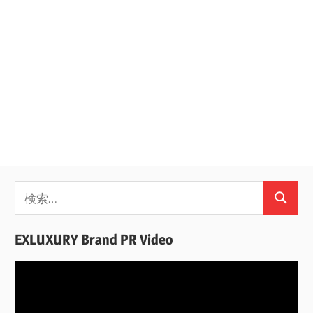
検
検
索:
索
EXLUXURY Brand PR Video
動
画
プ