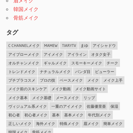
眉メイク
韓国メイク
骨筋メイク
タグ
C CHANNELメイク
MAMEW
TIARYTV
まゆ
アイシャドウ
アイブローメイク
アイメイク
アイライン
オタク女子
オルチャンメイク
ギャルメイク
スモーキーメイク
チーク
トレンドメイク
ナチュラルメイク
パンダ目
ビューラー
プチプラコスメ
プロの技
ベースメイク
メイク
メイク上手
メイク前のスキンケア
メイク動画
メイク動画サイト
メイク基本
メイク基礎
メースメイク
リップ
ヴィジュアル系メイク
一重のアイメイク
佐藤優里亜
保湿
初心者
初心者メイク
基本
基本メイク
年代別メイク
正しいメイク
海外メイク
特殊メイク
眉メイク
簡単メイク
韓国メイク
骨筋メイク