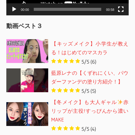
ー
00:00
00:58
動画ベスト３
【キッズメイク】小学生が教え
る！はじめてのマスカラ
5/5
(6)
藍原レナの【くずれにくい、パウ
ダーファンデの塗り方紹介！】
5/5
(5)
【冬メイク】も大人ギャル
赤
リップが主役!すっぴんから濃い
MAKE
5/5
(4)