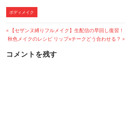
ボディメイク
投
前
【セザンヌ縛りフルメイク】生配信の早回し復習！
次
の
秋色メイクのレシピ リップ×チークどう合わせる？
稿
の
投
ナ
コメントを残す
投
稿:
ビ
稿:
ゲ
ー
シ
ョ
ン