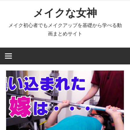
コ
メイクな女神
ン
テ
メイク初心者でもメイクアップを基礎から学べる動
ン
画まとめサイト
ツ
へ
ス
キ
ッ
プ