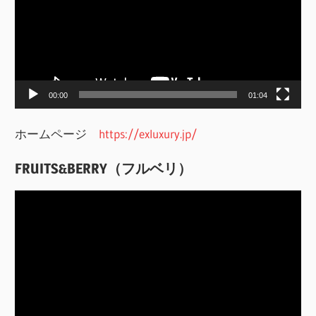
レ
ー
ヤ
ー
00:00
01:04
ホームページ
https://exluxury.jp/
FRUITS&BERRY（フルベリ）
動
画
プ
レ
ー
ヤ