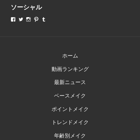
ソーシャル
makeupjapan01
makeupjapan01
makeupjapan01
makeupjapan01
makeupjapan01
さ
さ
さ
さ
さ
ん
ん
ん
ん
ん
の
の
の
の
の
プ
プ
プ
プ
プ
ロ
ロ
ロ
ロ
ロ
フ
フ
フ
フ
フ
ィ
ィ
ィ
ィ
ィ
ホーム
ー
ー
ー
ー
ー
ル
ル
ル
ル
ル
動画ランキング
を
を
を
を
を
Facebook
Twitter
Instagram
Pinterest
Tumblr
で
で
で
で
で
最新ニュース
表
表
表
表
表
示
示
示
示
示
ベースメイク
ポイントメイク
トレンドメイク
年齢別メイク