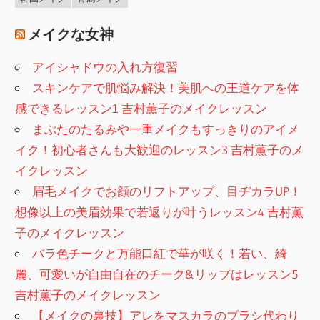
メイクな女神
アイシャドウの入れ方復習
スキンケアで肌悩み解決！美肌への王道ケアを体
感できるレッスン1 吉村薫子のメイクレッスン
まぶたのたるみや一重メイクもすっきりのアイメ
イク！初心者さんも大歓迎のレッスン3 吉村薫子のメ
イクレッスン
眉毛メイクでお顔のリフトアップ、目ヂカラUP！
想像以上の美眉効果で若返りが叶うレッスン4 吉村薫
子のメイクレッスン
バラ色チークと万能口紅で華が咲く！若い、綺
麗、可愛いが自由自在のチーク&リップはレッスン5
吉村薫子のメイクレッスン
【メイクの裏技】アレをマスカラのブラシ代わり