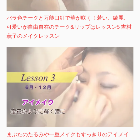
バラ色チークと万能口紅で華が咲く！若い、綺麗、
可愛いが自由自在のチーク&リップはレッスン5 吉村
薫子のメイクレッスン
まぶたのたるみや一重メイクもすっきりのアイメイ