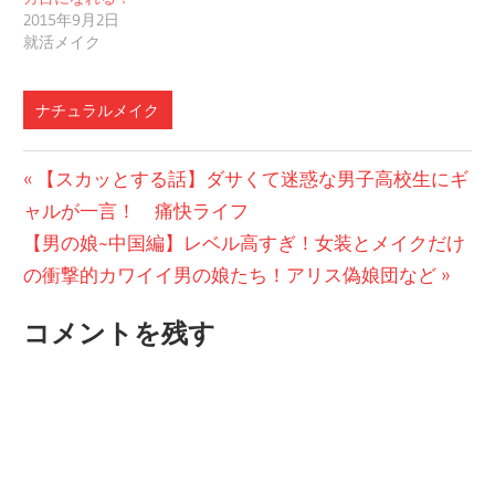
2015年9月2日
就活メイク
ナチュラルメイク
投
前
【スカッとする話】ダサくて迷惑な男子高校生にギ
の
ャルが一言！ 痛快ライフ
稿
次
投
【男の娘~中国編】レベル高すぎ！女装とメイクだけ
ナ
の
稿:
の衝撃的カワイイ男の娘たち！アリス偽娘団など
ビ
投
コメントを残す
稿:
ゲ
ー
シ
ョ