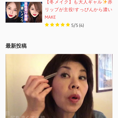
【冬メイク】も大人ギャル
赤
リップが主役!すっぴんから濃い
MAKE
5/5
(4)
最新投稿