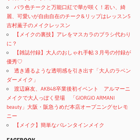
バラ色チークと万能口紅で華が咲く！若い、綺
麗、可愛いが自由自在のチーク&リップはレッスン5
吉村薫子のメイクレッスン
【メイクの裏技】アレをマスカラのブラシ代わり
に？
【雑誌付録】大人のおしゃれ手帖３月号の付録が
優秀♡
透き通るような透明感を引き出す「大人のラベン
ダーメイク」
渡辺麻友、AKB48卒業後初イベント アルマーニ
メイクで大人っぽく登場 「GIORGIO ARMANI
beauty」大阪・阪急うめだ本店オープニングセレモ
ニー
【メイク】簡単なバレンタインメイク