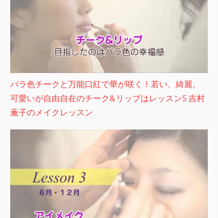
バラ色チークと万能口紅で華が咲く！若い、綺麗、
可愛いが自由自在のチーク&リップはレッスン5 吉村
薫子のメイクレッスン