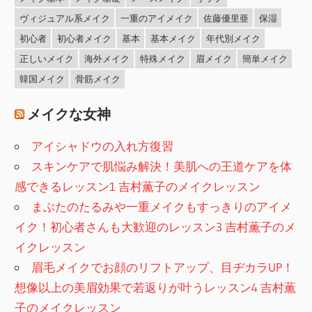
ヴィジュアル系メイク
一重のアイメイク
佐藤優里亜
保湿
初心者
初心者メイク
基本
基本メイク
年代別メイク
正しいメイク
海外メイク
特殊メイク
眉メイク
簡単メイク
韓国メイク
骨筋メイク
メイクな女神
アイシャドウの入れ方復習
スキンケアで肌悩み解決！美肌への王道ケアを体
感できるレッスン1 吉村薫子のメイクレッスン
まぶたのたるみや一重メイクもすっきりのアイメ
イク！初心者さんも大歓迎のレッスン3 吉村薫子のメ
イクレッスン
眉毛メイクでお顔のリフトアップ、目ヂカラUP！
想像以上の美眉効果で若返りが叶うレッスン4 吉村薫
子のメイクレッスン