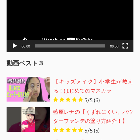
プ
レ
ー
ヤ
ー
00:00
00:58
動画ベスト３
【キッズメイク】小学生が教え
る！はじめてのマスカラ
5/5
(6)
藍原レナの【くずれにくい、パウ
ダーファンデの塗り方紹介！】
5/5
(5)