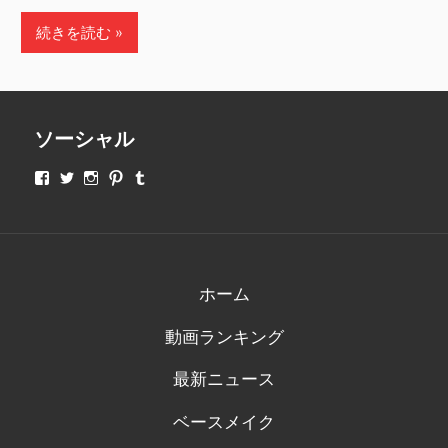
続きを読む
ソーシャル
makeupjapan01
makeupjapan01
makeupjapan01
makeupjapan01
makeupjapan01
さ
さ
さ
さ
さ
ん
ん
ん
ん
ん
の
の
の
の
の
プ
プ
プ
プ
プ
ロ
ロ
ロ
ロ
ロ
フ
フ
フ
フ
フ
ィ
ィ
ィ
ィ
ィ
ホーム
ー
ー
ー
ー
ー
ル
ル
ル
ル
ル
動画ランキング
を
を
を
を
を
Facebook
Twitter
Instagram
Pinterest
Tumblr
で
で
で
で
で
最新ニュース
表
表
表
表
表
示
示
示
示
示
ベースメイク