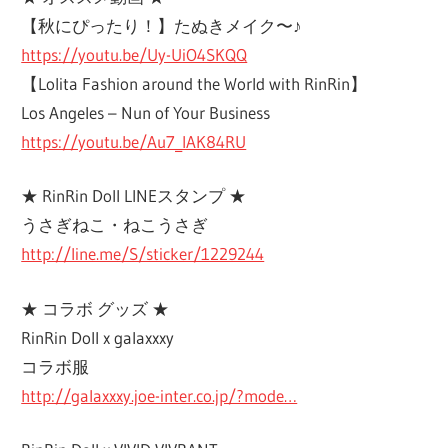
【秋にぴったり！】たぬきメイク〜♪
https://youtu.be/Uy-UiO4SKQQ
【Lolita Fashion around the World with RinRin】
Los Angeles – Nun of Your Business
https://youtu.be/Au7_IAK84RU
★ RinRin Doll LINEスタンプ ★
うさぎねこ・ねこうさぎ
http://line.me/S/sticker/1229244
★ コラボ グッズ ★
RinRin Doll x galaxxxy
コラボ服
http://galaxxxy.joe-inter.co.jp/?mode…