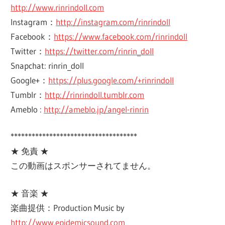
http://www.rinrindoll.com
Instagram：
http://instagram.com/rinrindoll
Facebook：
https://www.facebook.com/rinrindoll
Twitter：
https://twitter.com/rinrin_doll
Snapchat: rinrin_doll
Google+：
https://plus.google.com/+rinrindoll
Tumblr：
http://rinrindoll.tumblr.com
Ameblo :
http://ameblo.jp/angel-rinrin
************************************
★ 免責 ★
この動画はスポンサーされてません。
★ 音楽 ★
楽曲提供：Production Music by
http://www.epidemicsound.com