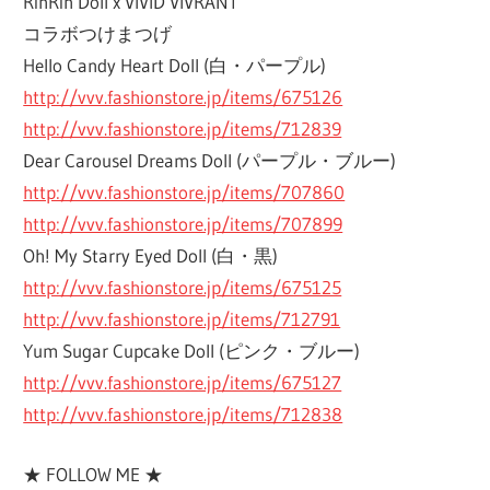
RinRin Doll x VIVID VIVRANT
コラボつけまつげ
Hello Candy Heart Doll (白・パープル)
http://vvv.fashionstore.jp/items/675126
http://vvv.fashionstore.jp/items/712839
Dear Carousel Dreams Doll (パープル・ブルー)
http://vvv.fashionstore.jp/items/707860
http://vvv.fashionstore.jp/items/707899
Oh! My Starry Eyed Doll (白・黒)
http://vvv.fashionstore.jp/items/675125
http://vvv.fashionstore.jp/items/712791
Yum Sugar Cupcake Doll (ピンク・ブルー)
http://vvv.fashionstore.jp/items/675127
http://vvv.fashionstore.jp/items/712838
★ FOLLOW ME ★