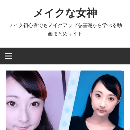
コ
メイクな女神
ン
テ
メイク初心者でもメイクアップを基礎から学べる動
ン
画まとめサイト
ツ
へ
ス
キ
ッ
プ