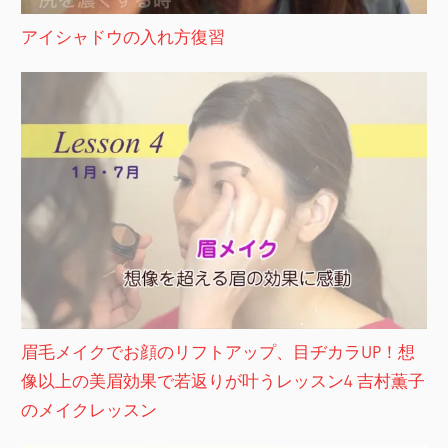
アイシャドウの入れ方復習
眉毛メイクでお顔のリフトアップ、目ヂカラUP！想
像以上の美眉効果で若返りが叶うレッスン4 吉村薫子
のメイクレッスン