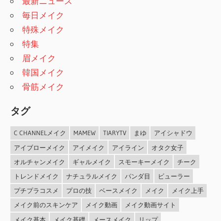
最新ニュース
毎日メイク
特殊メイク
特集
眉メイク
韓国メイク
骨筋メイク
タグ
C CHANNELメイク
MAMEW
TIARYTV
まゆ
アイシャドウ
アイブローメイク
アイメイク
アイライン
オタク女子
オルチャンメイク
ギャルメイク
スモーキーメイク
チーク
トレンドメイク
ナチュラルメイク
パンダ目
ビューラー
プチプラコスメ
プロの技
ベースメイク
メイク
メイク上手
メイク前のスキンケア
メイク動画
メイク動画サイト
メイク基本
メイク基礎
メースメイク
リップ