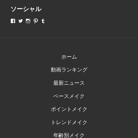
ソーシャル
makeupjapan01
makeupjapan01
makeupjapan01
makeupjapan01
makeupjapan01
さ
さ
さ
さ
さ
ん
ん
ん
ん
ん
の
の
の
の
の
プ
プ
プ
プ
プ
ロ
ロ
ロ
ロ
ロ
フ
フ
フ
フ
フ
ィ
ィ
ィ
ィ
ィ
ホーム
ー
ー
ー
ー
ー
ル
ル
ル
ル
ル
動画ランキング
を
を
を
を
を
Facebook
Twitter
Instagram
Pinterest
Tumblr
で
で
で
で
で
最新ニュース
表
表
表
表
表
示
示
示
示
示
ベースメイク
ポイントメイク
トレンドメイク
年齢別メイク