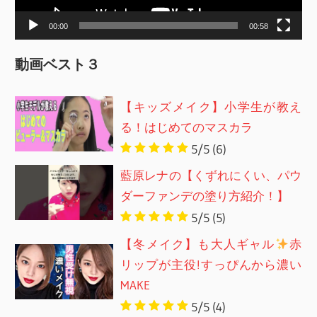
ー
00:00
00:58
動画ベスト３
【キッズメイク】小学生が教え
る！はじめてのマスカラ
5/5
(6)
藍原レナの【くずれにくい、パウ
ダーファンデの塗り方紹介！】
5/5
(5)
【冬メイク】も大人ギャル
赤
リップが主役!すっぴんから濃い
MAKE
5/5
(4)