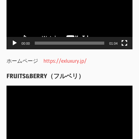
プ
レ
ー
ヤ
ー
00:00
01:04
ホームページ
https://exluxury.jp/
FRUITS&BERRY（フルベリ）
動
画
プ
レ
ー
ヤ