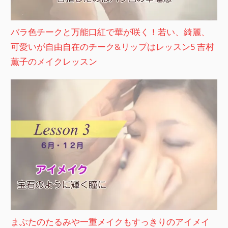
バラ色チークと万能口紅で華が咲く！若い、綺麗、
可愛いが自由自在のチーク&リップはレッスン5 吉村
薫子のメイクレッスン
まぶたのたるみや一重メイクもすっきりのアイメイ