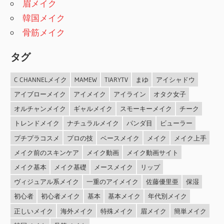
眉メイク
韓国メイク
骨筋メイク
タグ
C CHANNELメイク
MAMEW
TIARYTV
まゆ
アイシャドウ
アイブローメイク
アイメイク
アイライン
オタク女子
オルチャンメイク
ギャルメイク
スモーキーメイク
チーク
トレンドメイク
ナチュラルメイク
パンダ目
ビューラー
プチプラコスメ
プロの技
ベースメイク
メイク
メイク上手
メイク前のスキンケア
メイク動画
メイク動画サイト
メイク基本
メイク基礎
メースメイク
リップ
ヴィジュアル系メイク
一重のアイメイク
佐藤優里亜
保湿
初心者
初心者メイク
基本
基本メイク
年代別メイク
正しいメイク
海外メイク
特殊メイク
眉メイク
簡単メイク