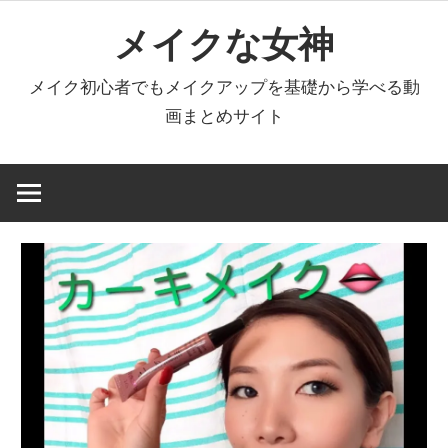
コ
メイクな女神
ン
テ
メイク初心者でもメイクアップを基礎から学べる動
ン
画まとめサイト
ツ
へ
ス
キ
ッ
プ