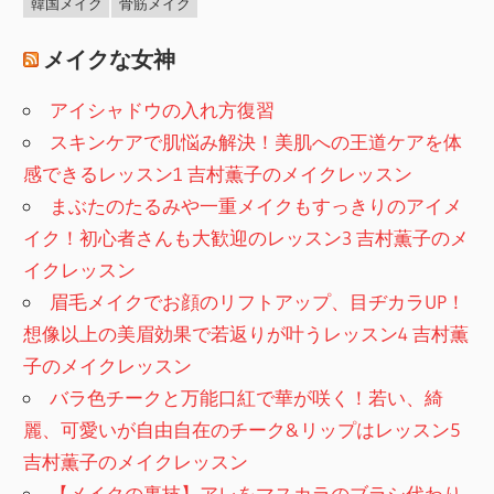
韓国メイク
骨筋メイク
メイクな女神
アイシャドウの入れ方復習
スキンケアで肌悩み解決！美肌への王道ケアを体
感できるレッスン1 吉村薫子のメイクレッスン
まぶたのたるみや一重メイクもすっきりのアイメ
イク！初心者さんも大歓迎のレッスン3 吉村薫子のメ
イクレッスン
眉毛メイクでお顔のリフトアップ、目ヂカラUP！
想像以上の美眉効果で若返りが叶うレッスン4 吉村薫
子のメイクレッスン
バラ色チークと万能口紅で華が咲く！若い、綺
麗、可愛いが自由自在のチーク&リップはレッスン5
吉村薫子のメイクレッスン
【メイクの裏技】アレをマスカラのブラシ代わり