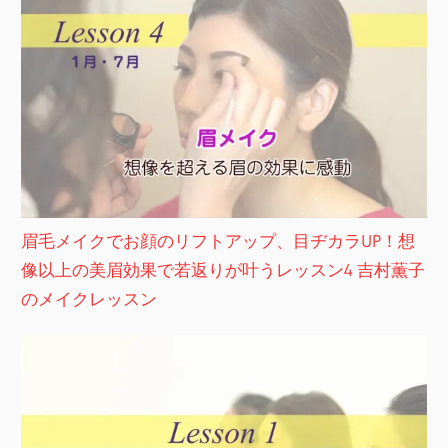
眉毛メイクでお顔のリフトアップ、目ヂカラUP！想
像以上の美眉効果で若返りが叶うレッスン4 吉村薫子
のメイクレッスン