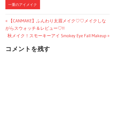
一重のアイメイク
投
前
【CANMAKE】ふんわり太眉メイク♡♡メイクしな
の
がらスウォッチ＆レビュー♡!!
稿
次
投
秋メイク！スモーキーアイ Smokey Eye Fall Makeup
ナ
の
稿:
コメントを残す
ビ
投
稿:
ゲ
ー
シ
ョ
ン