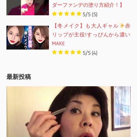
ダーファンデの塗り方紹介！】
5/5
(5)
【冬メイク】も大人ギャル
赤
リップが主役!すっぴんから濃い
MAKE
5/5
(4)
最新投稿