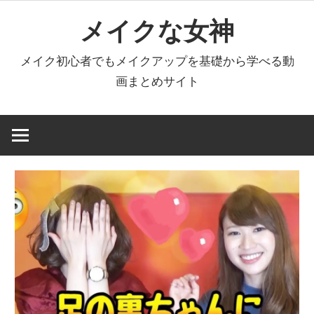
コ
メイクな女神
ン
テ
メイク初心者でもメイクアップを基礎から学べる動
ン
画まとめサイト
ツ
へ
ス
キ
ッ
プ