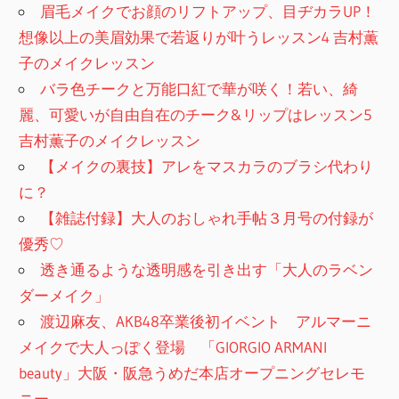
眉毛メイクでお顔のリフトアップ、目ヂカラUP！
想像以上の美眉効果で若返りが叶うレッスン4 吉村薫
子のメイクレッスン
バラ色チークと万能口紅で華が咲く！若い、綺
麗、可愛いが自由自在のチーク&リップはレッスン5
吉村薫子のメイクレッスン
【メイクの裏技】アレをマスカラのブラシ代わり
に？
【雑誌付録】大人のおしゃれ手帖３月号の付録が
優秀♡
透き通るような透明感を引き出す「大人のラベン
ダーメイク」
渡辺麻友、AKB48卒業後初イベント アルマーニ
メイクで大人っぽく登場 「GIORGIO ARMANI
beauty」大阪・阪急うめだ本店オープニングセレモ
ニー