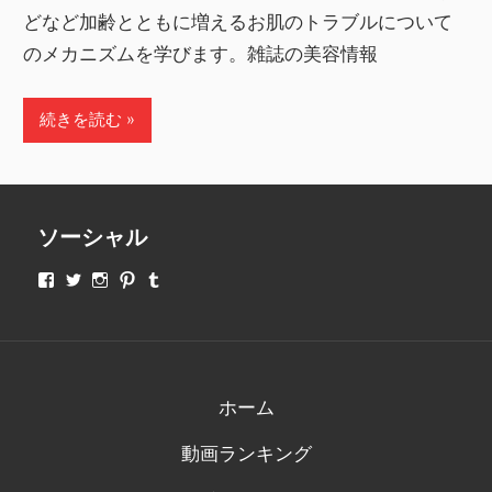
どなど加齢とともに増えるお肌のトラブルについて
のメカニズムを学びます。雑誌の美容情報
続きを読む
ソーシャル
makeupjapan01
makeupjapan01
makeupjapan01
makeupjapan01
makeupjapan01
さ
さ
さ
さ
さ
ん
ん
ん
ん
ん
の
の
の
の
の
プ
プ
プ
プ
プ
ロ
ロ
ロ
ロ
ロ
フ
フ
フ
フ
フ
ィ
ィ
ィ
ィ
ィ
ホーム
ー
ー
ー
ー
ー
ル
ル
ル
ル
ル
動画ランキング
を
を
を
を
を
Facebook
Twitter
Instagram
Pinterest
Tumblr
で
で
で
で
で