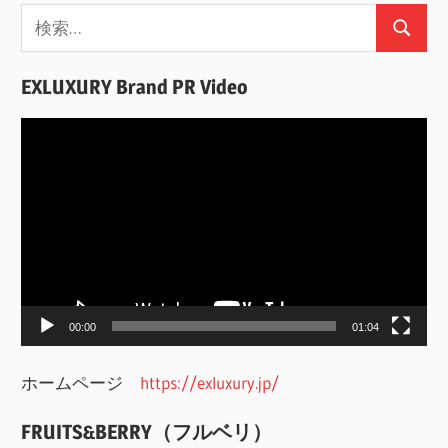
検
検
索:
索
EXLUXURY Brand PR Video
動
画
プ
レ
ー
ヤ
ー
00:00
01:04
ホームページ
https://exluxury.jp/
FRUITS&BERRY（フルベリ）