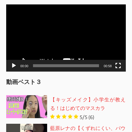
動
画
プ
レ
ー
ヤ
ー
00:00
00:58
動画ベスト３
【キッズメイク】小学生が教え
る！はじめてのマスカラ
5/5
(6)
藍原レナの【くずれにくい、パウ