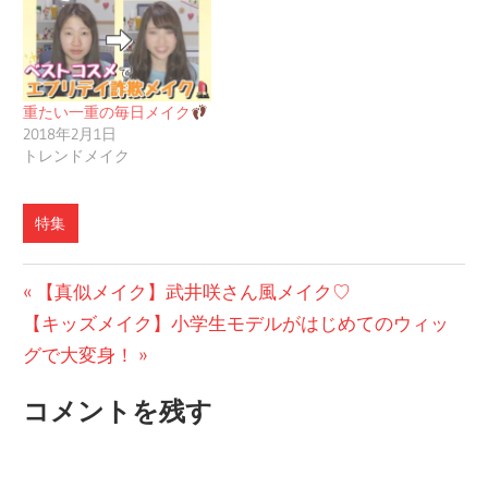
重たい一重の毎日メイク
2018年2月1日
トレンドメイク
特集
投
前
【真似メイク】武井咲さん風メイク♡
次
の
【キッズメイク】小学生モデルがはじめてのウィッ
稿
の
投
グで大変身！
ナ
投
稿:
コメントを残す
ビ
稿:
ゲ