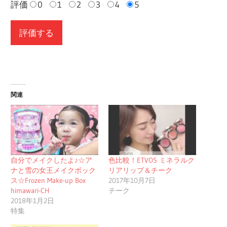
評価
0
1
2
3
4
5
関連
自分でメイクしたよ♪☆ア
色比較！ETVOS ミネラルク
ナと雪の女王メイクボック
リアリップ＆チーク
ス☆Frozen Make-up Box
2017年10月7日
himawari-CH
チーク
2018年1月2日
特集