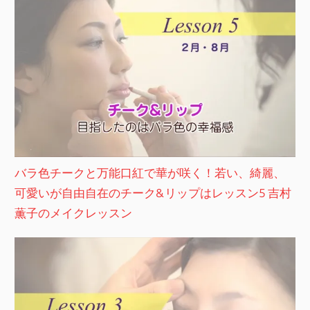
バラ色チークと万能口紅で華が咲く！若い、綺麗、
可愛いが自由自在のチーク&リップはレッスン5 吉村
薫子のメイクレッスン