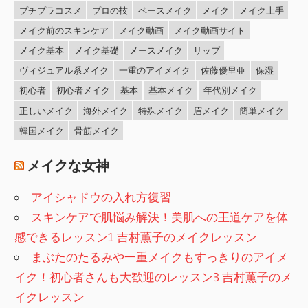
プチプラコスメ
プロの技
ベースメイク
メイク
メイク上手
メイク前のスキンケア
メイク動画
メイク動画サイト
メイク基本
メイク基礎
メースメイク
リップ
ヴィジュアル系メイク
一重のアイメイク
佐藤優里亜
保湿
初心者
初心者メイク
基本
基本メイク
年代別メイク
正しいメイク
海外メイク
特殊メイク
眉メイク
簡単メイク
韓国メイク
骨筋メイク
メイクな女神
アイシャドウの入れ方復習
スキンケアで肌悩み解決！美肌への王道ケアを体
感できるレッスン1 吉村薫子のメイクレッスン
まぶたのたるみや一重メイクもすっきりのアイメ
イク！初心者さんも大歓迎のレッスン3 吉村薫子のメ
イクレッスン