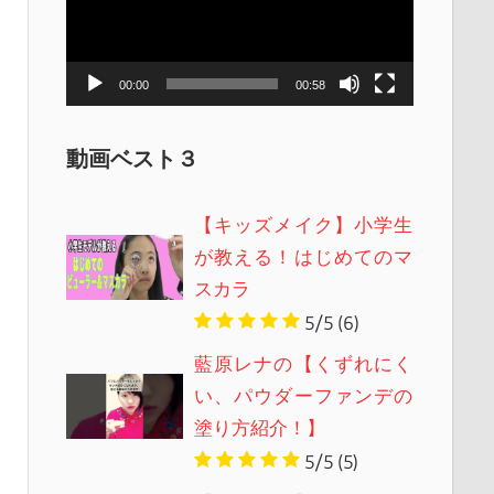
レ
ー
ヤ
00:00
00:58
ー
動画ベスト３
【キッズメイク】小学生
が教える！はじめてのマ
スカラ
5/5
(6)
藍原レナの【くずれにく
い、パウダーファンデの
塗り方紹介！】
5/5
(5)