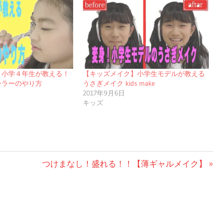
】小学４年生が教える！
【キッズメイク】小学生モデルが教える
ーラーのやり方
うさぎメイク kids make
2017年9月6日
キッズ
次
つけまなし！盛れる！！【薄ギャルメイク】
の
投
稿: