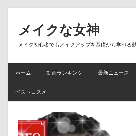
コ
ン
メイクな女神
テ
ン
メイク初心者でもメイクアップを基礎から学べる
ツ
へ
ス
ホーム
動画ランキング
最新ニュース
キ
ッ
プ
ベストコスメ