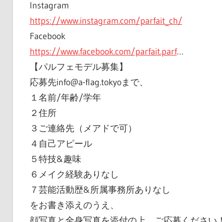
Instagram
https://www.instagram.com/parfait_ch/
Facebook
https://www.facebook.com/parfait.parf
…
【パルフェモデル募集】
応募先info@a-flag.tokyoまで、
１名前/年齢/学年
２住所
３ご連絡先（メアドで可）
４自己アピール
５特技&趣味
６メイク経験ありなし
７芸能活動歴&所属事務所ありなし
をお書き添えのうえ、
顔写真と全身写真を添付の上、ご応募ください