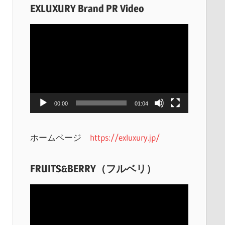
EXLUXURY Brand PR Video
動
画
プ
レ
ー
ヤ
00:00
01:04
ー
ホームページ
https://exluxury.jp/
FRUITS&BERRY（フルベリ）
動
画
プ