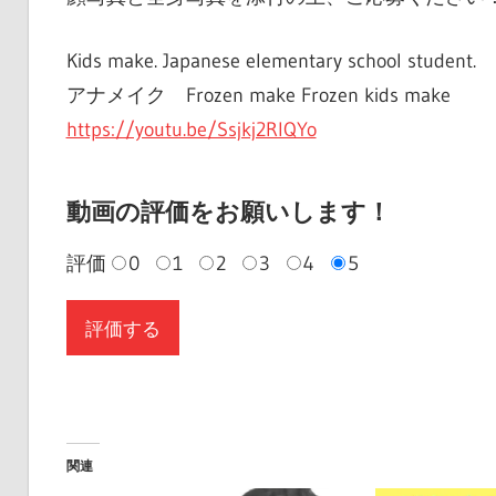
Kids make. Japanese elementary school student.
アナメイク Frozen make Frozen kids make
https://youtu.be/Ssjkj2RlQYo
動画の評価をお願いします！
評価
0
1
2
3
4
5
関連