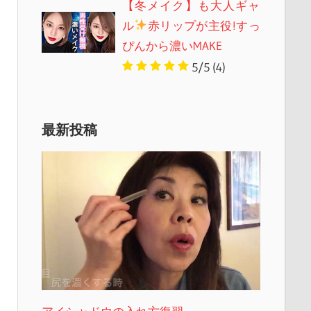
【冬メイク】も大人ギャ
ル
赤リップが主役!すっ
ぴんから濃いMAKE
5/5
(4)
最新投稿