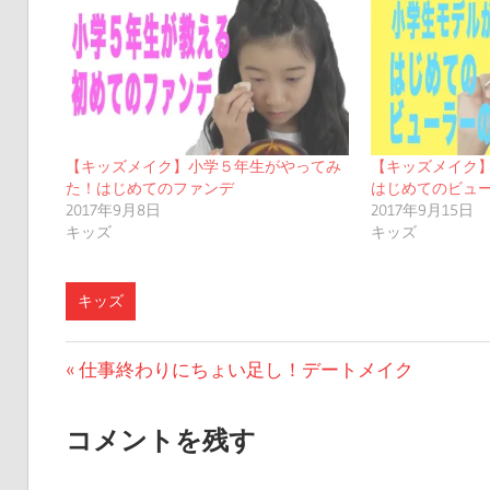
【キッズメイク】小学５年生がやってみ
【キッズメイク
た！はじめてのファンデ
はじめてのビュ
2017年9月8日
2017年9月15日
キッズ
キッズ
キッズ
投
前
仕事終わりにちょい足し！デートメイク
の
稿
投
コメントを残す
ナ
稿: