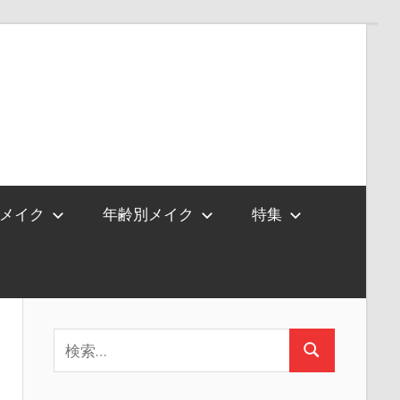
メイク
年齢別メイク
特集
検
検
索:
索