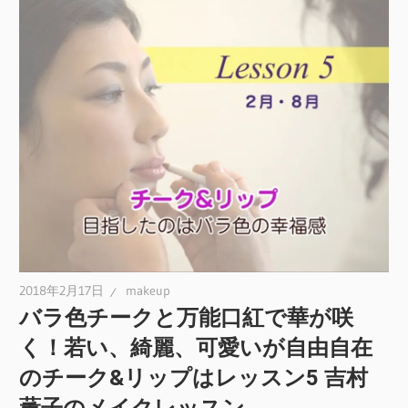
2018年2月17日
makeup
バラ色チークと万能口紅で華が咲
く！若い、綺麗、可愛いが自由自在
のチーク&リップはレッスン5 吉村
薫子のメイクレッスン