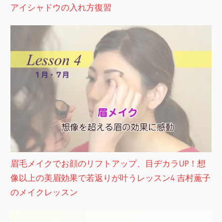
アイシャドウの入れ方復習
眉毛メイクでお顔のリフトアップ、目ヂカラUP！想
像以上の美眉効果で若返りが叶うレッスン4 吉村薫子
のメイクレッスン