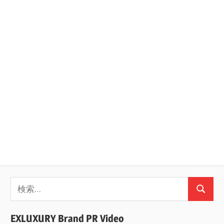
ン
検
検
索:
索
EXLUXURY Brand PR Video