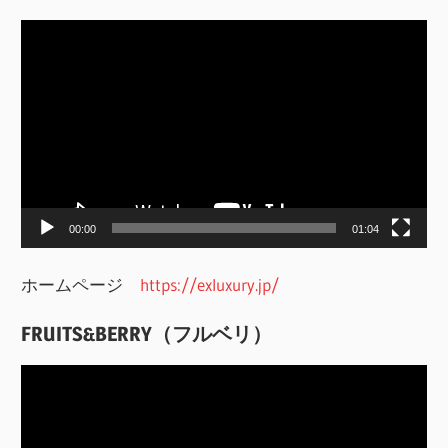
動
画
プ
レ
ー
ヤ
ー
00:00
01:04
ホームページ
https://exluxury.jp/
FRUITS&BERRY（フルベリ）
動
画
プ