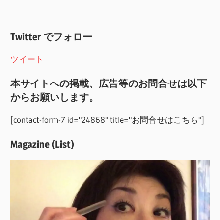
Twitter でフォロー
ツイート
本サイトへの掲載、広告等のお問合せは以下
からお願いします。
[contact-form-7 id="24868" title="お問合せはこちら"]
Magazine (List)