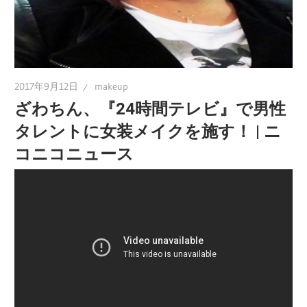
2017年9月12日
makeup
ざわちん、『24時間テレビ』で男性
タレントに女装メイクを施す！ | ニ
コニコニュース