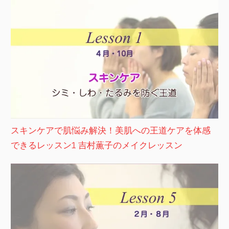
スキンケアで肌悩み解決！美肌への王道ケアを体感
できるレッスン1 吉村薫子のメイクレッスン