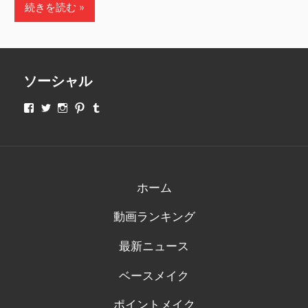
続きを読む
ソーシャル
makeupjapan01
makeupjapan01
makeupjapan01
makeupjapan01
makeupjapan01
さ
さ
さ
さ
さ
ん
ん
ん
ん
ん
の
の
の
の
の
プ
プ
プ
プ
プ
ロ
ロ
ロ
ロ
ロ
フ
フ
フ
フ
フ
ィ
ィ
ィ
ィ
ィ
ホーム
ー
ー
ー
ー
ー
ル
ル
ル
ル
ル
動画ランキング
を
を
を
を
を
Facebook
Twitter
Instagram
Pinterest
Tumblr
で
で
で
で
で
最新ニュース
表
表
表
表
表
示
示
示
示
示
ベースメイク
ポイントメイク