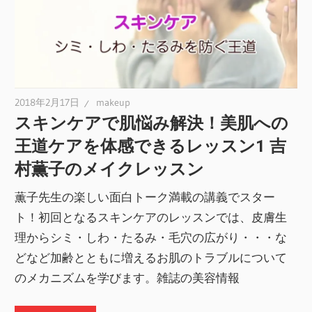
2018年2月17日
makeup
スキンケアで肌悩み解決！美肌への
王道ケアを体感できるレッスン1 吉
村薫子のメイクレッスン
薫子先生の楽しい面白トーク満載の講義でスター
ト！初回となるスキンケアのレッスンでは、皮膚生
理からシミ・しわ・たるみ・毛穴の広がり・・・な
どなど加齢とともに増えるお肌のトラブルについて
のメカニズムを学びます。雑誌の美容情報