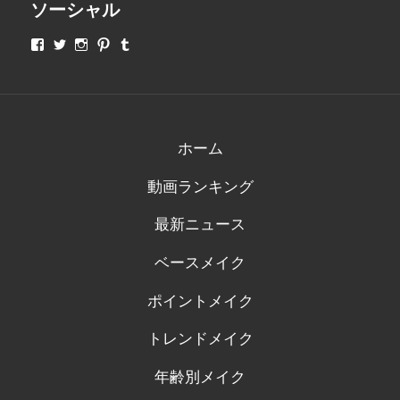
ソーシャル
makeupjapan01
makeupjapan01
makeupjapan01
makeupjapan01
makeupjapan01
さ
さ
さ
さ
さ
ん
ん
ん
ん
ん
の
の
の
の
の
プ
プ
プ
プ
プ
ロ
ロ
ロ
ロ
ロ
フ
フ
フ
フ
フ
ィ
ィ
ィ
ィ
ィ
ホーム
ー
ー
ー
ー
ー
ル
ル
ル
ル
ル
動画ランキング
を
を
を
を
を
Facebook
Twitter
Instagram
Pinterest
Tumblr
で
で
で
で
で
最新ニュース
表
表
表
表
表
示
示
示
示
示
ベースメイク
ポイントメイク
トレンドメイク
年齢別メイク