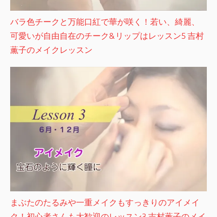
バラ色チークと万能口紅で華が咲く！若い、綺麗、
可愛いが自由自在のチーク&リップはレッスン5 吉村
薫子のメイクレッスン
まぶたのたるみや一重メイクもすっきりのアイメイ
ク！初心者さんも大歓迎のレッスン3 吉村薫子のメイ