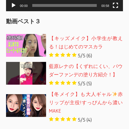
00:00
00:58
動画ベスト３
【キッズメイク】小学生が教え
る！はじめてのマスカラ
5/5
(6)
藍原レナの【くずれにくい、パウ
ダーファンデの塗り方紹介！】
5/5
(5)
【冬メイク】も大人ギャル
赤
リップが主役!すっぴんから濃い
MAKE
5/5
(4)