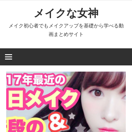
コ
メイクな女神
ン
テ
メイク初心者でもメイクアップを基礎から学べる動
ン
画まとめサイト
ツ
へ
ス
キ
ッ
プ