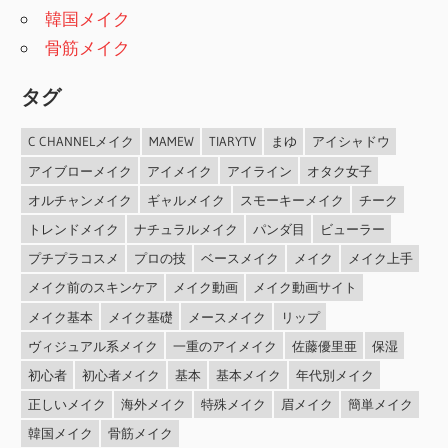
韓国メイク
骨筋メイク
タグ
C CHANNELメイク
MAMEW
TIARYTV
まゆ
アイシャドウ
アイブローメイク
アイメイク
アイライン
オタク女子
オルチャンメイク
ギャルメイク
スモーキーメイク
チーク
トレンドメイク
ナチュラルメイク
パンダ目
ビューラー
プチプラコスメ
プロの技
ベースメイク
メイク
メイク上手
メイク前のスキンケア
メイク動画
メイク動画サイト
メイク基本
メイク基礎
メースメイク
リップ
ヴィジュアル系メイク
一重のアイメイク
佐藤優里亜
保湿
初心者
初心者メイク
基本
基本メイク
年代別メイク
正しいメイク
海外メイク
特殊メイク
眉メイク
簡単メイク
韓国メイク
骨筋メイク