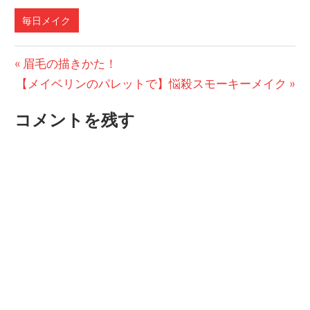
毎日メイク
投
前
眉毛の描きかた！
次
の
【メイベリンのパレットで】悩殺スモーキーメイク
稿
の
投
ナ
コメントを残す
投
稿:
ビ
稿:
ゲ
ー
シ
ョ
ン