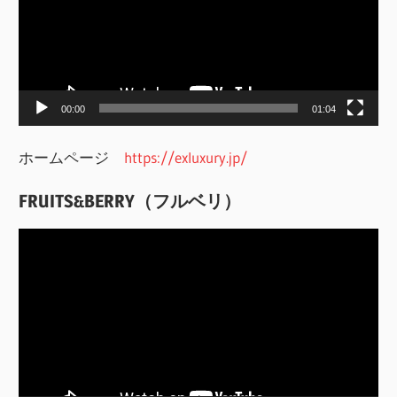
レ
ー
ヤ
ー
00:00
01:04
ホームページ
https://exluxury.jp/
FRUITS&BERRY（フルベリ）
動
画
プ
レ
ー
ヤ
ー