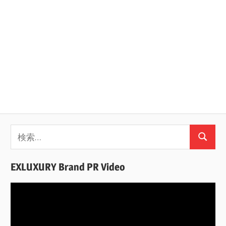
検
検
索:
索
EXLUXURY Brand PR Video
動
画
プ