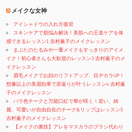
メイクな女神
アイシャドウの入れ方復習
スキンケアで肌悩み解決！美肌への王道ケアを体
感できるレッスン1 吉村薫子のメイクレッスン
まぶたのたるみや一重メイクもすっきりのアイメ
イク！初心者さんも大歓迎のレッスン3 吉村薫子のメ
イクレッスン
眉毛メイクでお顔のリフトアップ、目ヂカラUP！
想像以上の美眉効果で若返りが叶うレッスン4 吉村薫
子のメイクレッスン
バラ色チークと万能口紅で華が咲く！若い、綺
麗、可愛いが自由自在のチーク&リップはレッスン5
吉村薫子のメイクレッスン
【メイクの裏技】アレをマスカラのブラシ代わり