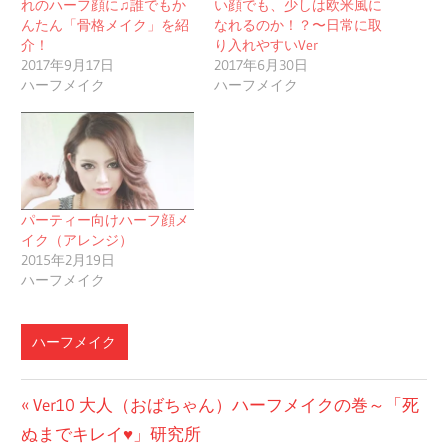
れのハーフ顔に♫誰でもか
い顔でも、少しは欧米風に
んたん「骨格メイク」を紹
なれるのか！？〜日常に取
介！
り入れやすいVer
2017年9月17日
2017年6月30日
ハーフメイク
ハーフメイク
パーティー向けハーフ顔メ
イク（アレンジ）
2015年2月19日
ハーフメイク
ハーフメイク
投
前
Ver10 大人（おばちゃん）ハーフメイクの巻～「死
の
ぬまでキレイ♥」研究所
稿