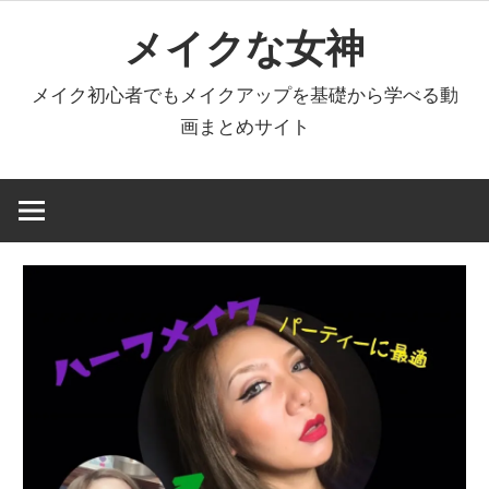
コ
メイクな女神
ン
テ
メイク初心者でもメイクアップを基礎から学べる動
ン
画まとめサイト
ツ
へ
ス
キ
ッ
プ