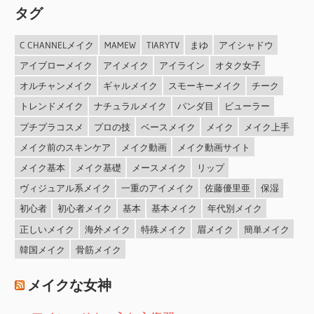
タグ
C CHANNELメイク
MAMEW
TIARYTV
まゆ
アイシャドウ
アイブローメイク
アイメイク
アイライン
オタク女子
オルチャンメイク
ギャルメイク
スモーキーメイク
チーク
トレンドメイク
ナチュラルメイク
パンダ目
ビューラー
プチプラコスメ
プロの技
ベースメイク
メイク
メイク上手
メイク前のスキンケア
メイク動画
メイク動画サイト
メイク基本
メイク基礎
メースメイク
リップ
ヴィジュアル系メイク
一重のアイメイク
佐藤優里亜
保湿
初心者
初心者メイク
基本
基本メイク
年代別メイク
正しいメイク
海外メイク
特殊メイク
眉メイク
簡単メイク
韓国メイク
骨筋メイク
メイクな女神