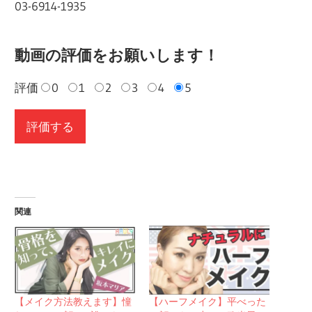
03-6914-1935
動画の評価をお願いします！
評価
0
1
2
3
4
5
関連
【メイク方法教えます】憧
【ハーフメイク】平べった