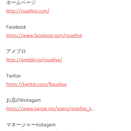
ホームページ
http://rouefive.com/
Facebook
https://www.facebook.com/rouefive
アメブロ
http://ameblo.jp/rouefive/
Twitter
https://twitter.com/Rouefive
お店のInstagam
https://www.garow.me/users/rouefive_h
…
マネージャーInstagam