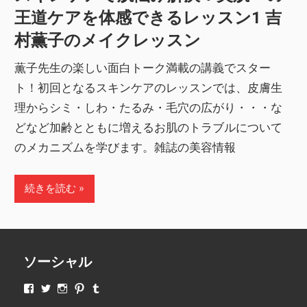
王道ケアを体感できるレッスン1 吉
村薫子のメイクレッスン
薫子先生の楽しい面白トーク満載の講義でスター
ト！初回となるスキンケアのレッスンでは、皮膚生
理からシミ・しわ・たるみ・毛穴の広がり・・・な
どなど加齢とともに増えるお肌のトラブルについて
のメカニズムを学びます。雑誌の美容情報
続きを読む
ソーシャル
makeupjapan01
makeupjapan01
makeupjapan01
makeupjapan01
makeupjapan01
さ
さ
さ
さ
さ