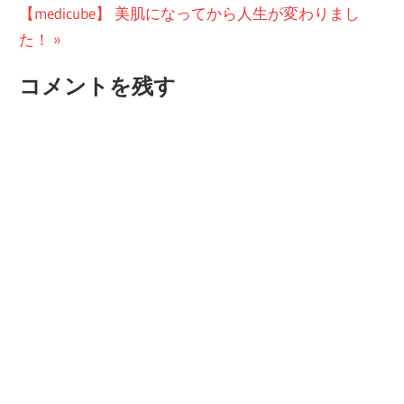
次
投
【medicube】 美肌になってから人生が変わりまし
ナ
の
稿:
た！
ビ
投
コメントを残す
稿:
ゲ
ー
シ
ョ
ン