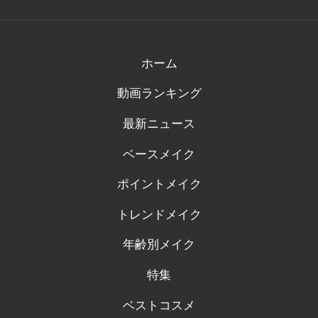
ん
ん
ん
ん
ん
の
の
の
の
の
プ
プ
プ
プ
プ
ロ
ロ
ロ
ロ
ロ
フ
フ
フ
フ
フ
ィ
ィ
ィ
ィ
ィ
ホーム
ー
ー
ー
ー
ー
ル
ル
ル
ル
ル
動画ランキング
を
を
を
を
を
Facebook
Twitter
Instagram
Pinterest
Tumblr
で
で
で
で
で
最新ニュース
表
表
表
表
表
示
示
示
示
示
ベースメイク
ポイントメイク
トレンドメイク
年齢別メイク
特集
ベストコスメ