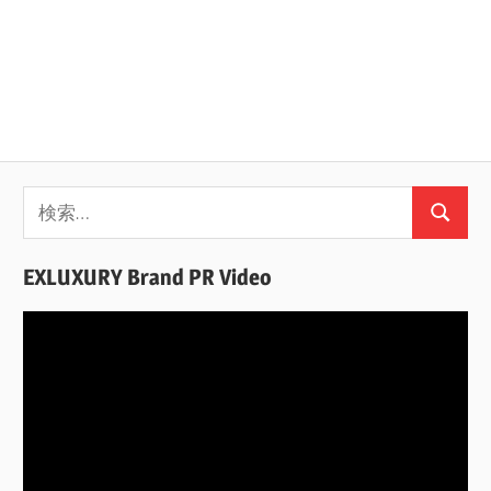
検
検
索:
索
EXLUXURY Brand PR Video
動
画
プ
レ
ー
ヤ