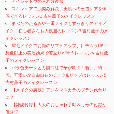
アイシャドウの入れ方復習
スキンケアで肌悩み解決！美肌への王道ケアを体
感できるレッスン1 吉村薫子のメイクレッスン
まぶたのたるみや一重メイクもすっきりのアイメ
イク！初心者さんも大歓迎のレッスン3 吉村薫子のメ
イクレッスン
眉毛メイクでお顔のリフトアップ、目ヂカラUP！
想像以上の美眉効果で若返りが叶うレッスン4 吉村薫
子のメイクレッスン
バラ色チークと万能口紅で華が咲く！若い、綺
麗、可愛いが自由自在のチーク&リップはレッスン5
吉村薫子のメイクレッスン
【メイクの裏技】アレをマスカラのブラシ代わり
に？
【雑誌付録】大人のおしゃれ手帖３月号の付録が
優秀♡