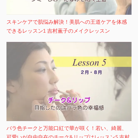
スキンケアで肌悩み解決！美肌への王道ケアを体感
できるレッスン1 吉村薫子のメイクレッスン
バラ色チークと万能口紅で華が咲く！若い、綺麗、
可愛いが自由自在のチーク&リップはレッスン5 吉村