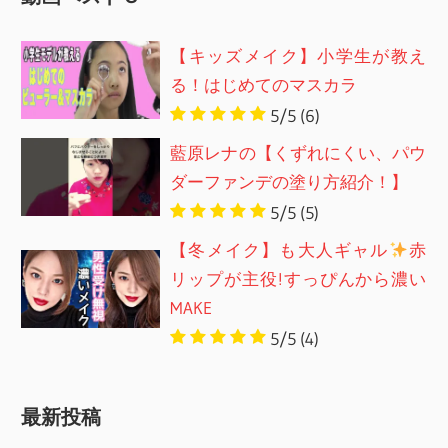
【キッズメイク】小学生が教え
る！はじめてのマスカラ
5/5
(6)
藍原レナの【くずれにくい、パウ
ダーファンデの塗り方紹介！】
5/5
(5)
【冬メイク】も大人ギャル
赤
リップが主役!すっぴんから濃い
MAKE
5/5
(4)
最新投稿