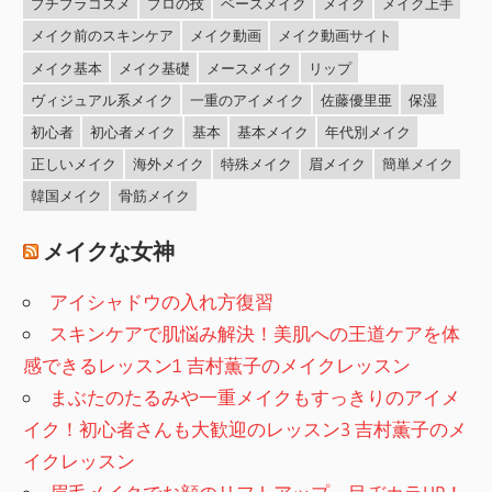
プチプラコスメ
プロの技
ベースメイク
メイク
メイク上手
メイク前のスキンケア
メイク動画
メイク動画サイト
メイク基本
メイク基礎
メースメイク
リップ
ヴィジュアル系メイク
一重のアイメイク
佐藤優里亜
保湿
初心者
初心者メイク
基本
基本メイク
年代別メイク
正しいメイク
海外メイク
特殊メイク
眉メイク
簡単メイク
韓国メイク
骨筋メイク
メイクな女神
アイシャドウの入れ方復習
スキンケアで肌悩み解決！美肌への王道ケアを体
感できるレッスン1 吉村薫子のメイクレッスン
まぶたのたるみや一重メイクもすっきりのアイメ
イク！初心者さんも大歓迎のレッスン3 吉村薫子のメ
イクレッスン