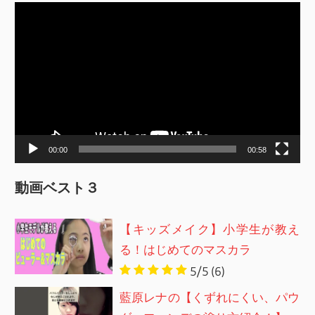
動
画
プ
レ
ー
ヤ
ー
00:00
00:58
動画ベスト３
【キッズメイク】小学生が教え
る！はじめてのマスカラ
5/5
(6)
藍原レナの【くずれにくい、パウ