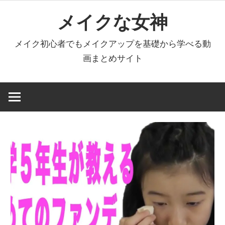
コ
メイクな女神
ン
テ
メイク初心者でもメイクアップを基礎から学べる動
ン
画まとめサイト
ツ
へ
ス
キ
ッ
プ