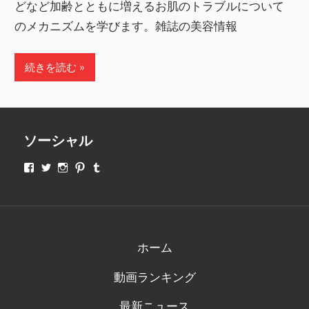
どなど加齢とともに増えるお肌のトラブルについて
のメカニズムを学びます。雑誌の美容情報
続きを読む
ソーシャル
makeupjapan01
makeupjapan01
makeupjapan01
makeupjapan01
makeupjapan01
さ
さ
さ
さ
さ
ん
ん
ん
ん
ん
の
の
の
の
の
プ
プ
プ
プ
プ
ロ
ロ
ロ
ロ
ロ
フ
フ
フ
フ
フ
ィ
ィ
ィ
ィ
ィ
ホーム
ー
ー
ー
ー
ー
ル
ル
ル
ル
ル
動画ランキング
を
を
を
を
を
Facebook
Twitter
Instagram
Pinterest
Tumblr
で
で
で
で
で
最新ニュース