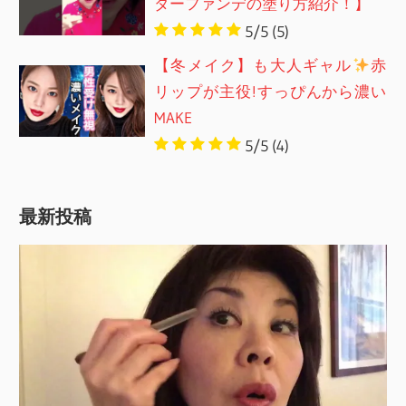
ダーファンデの塗り方紹介！】
5/5
(5)
【冬メイク】も大人ギャル
赤
リップが主役!すっぴんから濃い
MAKE
5/5
(4)
最新投稿