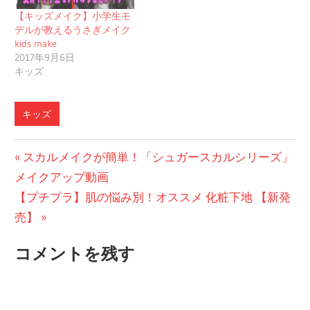
【キッズメイク】小学生モ
デルが教えるうさぎメイク
kids make
2017年9月6日
キッズ
キッズ
投
前
スカルメイクが簡単！「シュガースカルシリーズ」
の
メイクアップ動画
稿
次
投
【プチプラ】肌の悩み別！オススメ 化粧下地 【新発
ナ
の
稿:
売】
ビ
投
コメントを残す
稿:
ゲ
ー