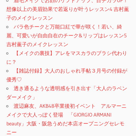
眉毛メイクでお顔のリフトアップ、目ヂカラUP！
想像以上の美眉効果で若返りが叶うレッスン4 吉村薫
子のメイクレッスン
バラ色チークと万能口紅で華が咲く！若い、綺
麗、可愛いが自由自在のチーク&リップはレッスン5
吉村薫子のメイクレッスン
【メイクの裏技】アレをマスカラのブラシ代わり
に？
【雑誌付録】大人のおしゃれ手帖３月号の付録が
優秀♡
透き通るような透明感を引き出す「大人のラベン
ダーメイク」
渡辺麻友、AKB48卒業後初イベント アルマーニ
メイクで大人っぽく登場 「GIORGIO ARMANI
beauty」大阪・阪急うめだ本店オープニングセレモ
ニー