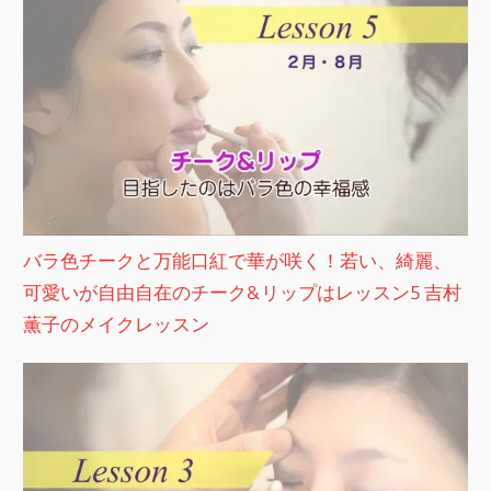
バラ色チークと万能口紅で華が咲く！若い、綺麗、
可愛いが自由自在のチーク&リップはレッスン5 吉村
薫子のメイクレッスン