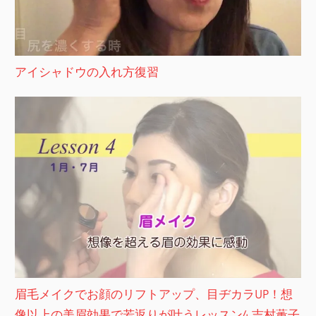
アイシャドウの入れ方復習
眉毛メイクでお顔のリフトアップ、目ヂカラUP！想
像以上の美眉効果で若返りが叶うレッスン4 吉村薫子