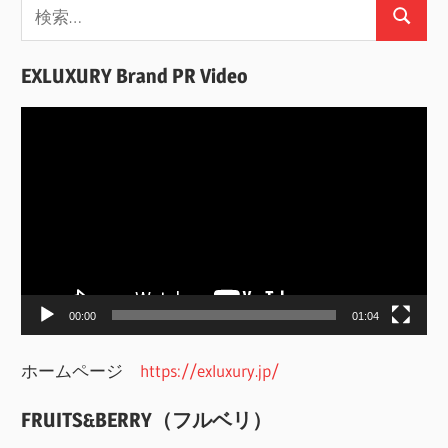
検
検
索:
索
EXLUXURY Brand PR Video
動
画
プ
レ
ー
ヤ
ー
00:00
01:04
ホームページ
https://exluxury.jp/
FRUITS&BERRY（フルベリ）