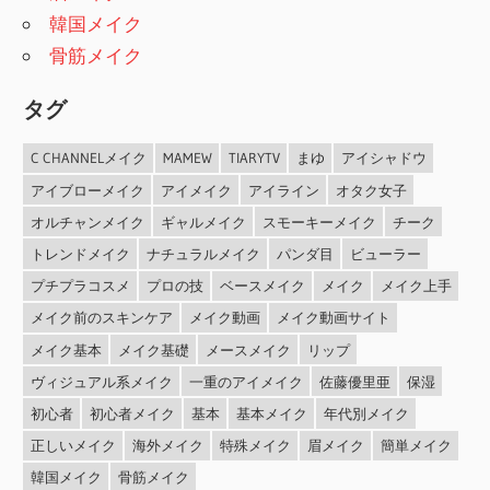
韓国メイク
骨筋メイク
タグ
C CHANNELメイク
MAMEW
TIARYTV
まゆ
アイシャドウ
アイブローメイク
アイメイク
アイライン
オタク女子
オルチャンメイク
ギャルメイク
スモーキーメイク
チーク
トレンドメイク
ナチュラルメイク
パンダ目
ビューラー
プチプラコスメ
プロの技
ベースメイク
メイク
メイク上手
メイク前のスキンケア
メイク動画
メイク動画サイト
メイク基本
メイク基礎
メースメイク
リップ
ヴィジュアル系メイク
一重のアイメイク
佐藤優里亜
保湿
初心者
初心者メイク
基本
基本メイク
年代別メイク
正しいメイク
海外メイク
特殊メイク
眉メイク
簡単メイク
韓国メイク
骨筋メイク