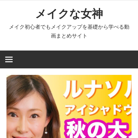
コ
メイクな女神
ン
テ
メイク初心者でもメイクアップを基礎から学べる動
ン
画まとめサイト
ツ
へ
ス
キ
ッ
プ