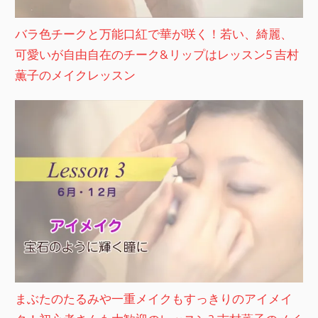
バラ色チークと万能口紅で華が咲く！若い、綺麗、
可愛いが自由自在のチーク&リップはレッスン5 吉村
薫子のメイクレッスン
まぶたのたるみや一重メイクもすっきりのアイメイ