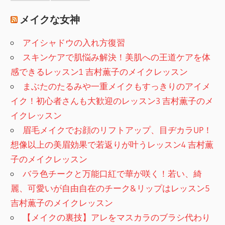
メイクな女神
アイシャドウの入れ方復習
スキンケアで肌悩み解決！美肌への王道ケアを体
感できるレッスン1 吉村薫子のメイクレッスン
まぶたのたるみや一重メイクもすっきりのアイメ
イク！初心者さんも大歓迎のレッスン3 吉村薫子のメ
イクレッスン
眉毛メイクでお顔のリフトアップ、目ヂカラUP！
想像以上の美眉効果で若返りが叶うレッスン4 吉村薫
子のメイクレッスン
バラ色チークと万能口紅で華が咲く！若い、綺
麗、可愛いが自由自在のチーク&リップはレッスン5
吉村薫子のメイクレッスン
【メイクの裏技】アレをマスカラのブラシ代わり