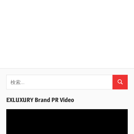
検
検
索:
索
EXLUXURY Brand PR Video
動
画
プ