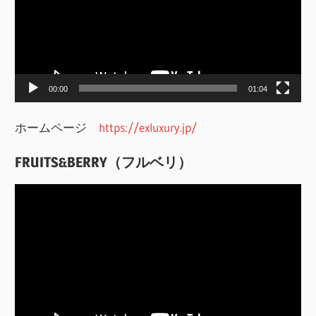
レ
ー
ヤ
ー
00:00
01:04
ホームページ
https://exluxury.jp/
FRUITS&BERRY（フルベリ）
動
画
プ
レ
ー
ヤ