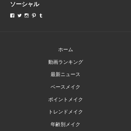
ソーシャル
makeupjapan01
makeupjapan01
makeupjapan01
makeupjapan01
makeupjapan01
さ
さ
さ
さ
さ
ん
ん
ん
ん
ん
の
の
の
の
の
プ
プ
プ
プ
プ
ロ
ロ
ロ
ロ
ロ
フ
フ
フ
フ
フ
ィ
ィ
ィ
ィ
ィ
ホーム
ー
ー
ー
ー
ー
ル
ル
ル
ル
ル
動画ランキング
を
を
を
を
を
Facebook
Twitter
Instagram
Pinterest
Tumblr
で
で
で
で
で
最新ニュース
表
表
表
表
表
示
示
示
示
示
ベースメイク
ポイントメイク
トレンドメイク
年齢別メイク