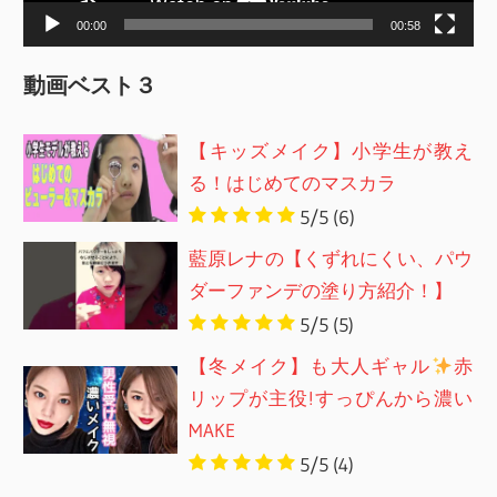
ー
00:00
00:58
動画ベスト３
【キッズメイク】小学生が教え
る！はじめてのマスカラ
5/5
(6)
藍原レナの【くずれにくい、パウ
ダーファンデの塗り方紹介！】
5/5
(5)
【冬メイク】も大人ギャル
赤
リップが主役!すっぴんから濃い
MAKE
5/5
(4)