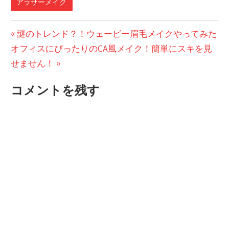
アラサーメイク
投
前
謎のトレンド？！ウェービー眉毛メイクやってみた
次
の
オフィスにぴったりのCA風メイク！簡単にスキを見
稿
の
投
せません！
ナ
投
稿:
コメントを残す
ビ
稿:
ゲ
ー
シ
ョ
ン