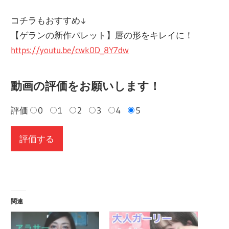
コチラもおすすめ↓
【ゲランの新作パレット】唇の形をキレイに！
https://youtu.be/cwk0D_8Y7dw
動画の評価をお願いします！
評価
0
1
2
3
4
5
関連