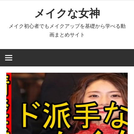
コ
メイクな女神
ン
テ
メイク初心者でもメイクアップを基礎から学べる動
ン
画まとめサイト
ツ
へ
ス
キ
ッ
プ