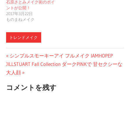
石原さとみメイク術のポイ
ントが公開！
2017年3月22日
ものまねメイク
トレンドメイク
投
前
シンプルスモーキーアイ フルメイク IAMHOPEP
次
の
JILLSTUART Fall Collection ダークPINKで 甘セクシーな
稿
の
投
大人顔
ナ
投
稿:
コメントを残す
ビ
稿:
ゲ
ー
シ