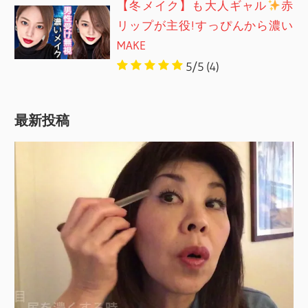
【冬メイク】も大人ギャル
赤
リップが主役!すっぴんから濃い
MAKE
5/5
(4)
最新投稿