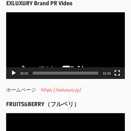
EXLUXURY Brand PR Video
動
画
プ
レ
ー
ヤ
ー
00:00
01:04
ホームページ
https://exluxury.jp/
FRUITS&BERRY（フルベリ）
動
画