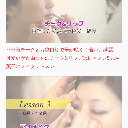
バラ色チークと万能口紅で華が咲く！若い、綺麗、
可愛いが自由自在のチーク&リップはレッスン5 吉村
薫子のメイクレッスン