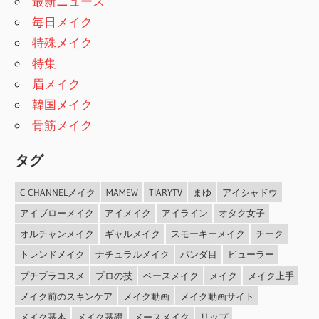
最新ニュース
毎日メイク
特殊メイク
特集
眉メイク
韓国メイク
骨筋メイク
タグ
C CHANNELメイク
MAMEW
TIARYTV
まゆ
アイシャドウ
アイブローメイク
アイメイク
アイライン
オタク女子
オルチャンメイク
ギャルメイク
スモーキーメイク
チーク
トレンドメイク
ナチュラルメイク
パンダ目
ビューラー
プチプラコスメ
プロの技
ベースメイク
メイク
メイク上手
メイク前のスキンケア
メイク動画
メイク動画サイト
メイク基本
メイク基礎
メースメイク
リップ