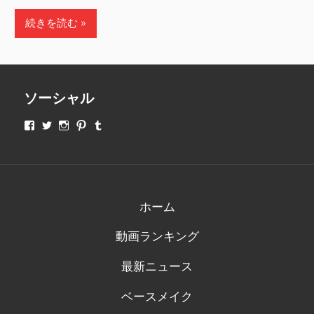
続きを読む
ソーシャル
makeupjapan01
makeupjapan01
makeupjapan01
makeupjapan01
makeupjapan01
さ
さ
さ
さ
さ
ん
ん
ん
ん
ん
の
の
の
の
の
プ
プ
プ
プ
プ
ロ
ロ
ロ
ロ
ロ
フ
フ
フ
フ
フ
ィ
ィ
ィ
ィ
ィ
ホーム
ー
ー
ー
ー
ー
ル
ル
ル
ル
ル
動画ランキング
を
を
を
を
を
Facebook
Twitter
Instagram
Pinterest
Tumblr
で
で
で
で
で
最新ニュース
表
表
表
表
表
示
示
示
示
示
ベースメイク