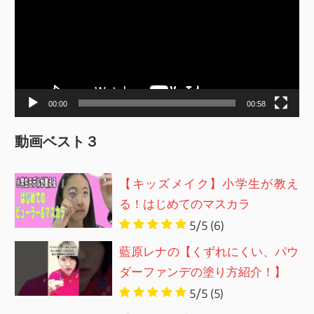
プ
レ
ー
ヤ
ー
00:00
00:58
動画ベスト３
【キッズメイク】小学生が教え
る！はじめてのマスカラ
5/5
(6)
藍原レナの【くずれにくい、パウ
ダーファンデの塗り方紹介！】
5/5
(5)