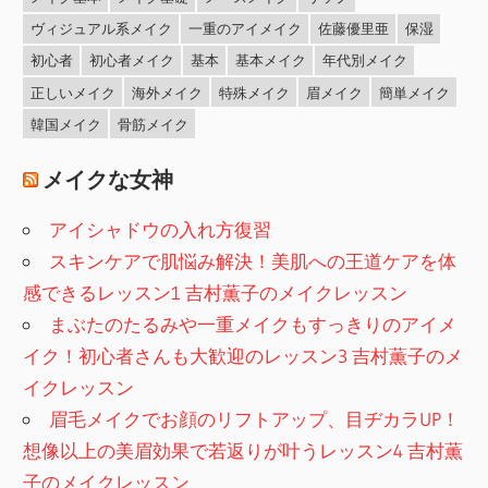
ヴィジュアル系メイク
一重のアイメイク
佐藤優里亜
保湿
初心者
初心者メイク
基本
基本メイク
年代別メイク
正しいメイク
海外メイク
特殊メイク
眉メイク
簡単メイク
韓国メイク
骨筋メイク
メイクな女神
アイシャドウの入れ方復習
スキンケアで肌悩み解決！美肌への王道ケアを体
感できるレッスン1 吉村薫子のメイクレッスン
まぶたのたるみや一重メイクもすっきりのアイメ
イク！初心者さんも大歓迎のレッスン3 吉村薫子のメ
イクレッスン
眉毛メイクでお顔のリフトアップ、目ヂカラUP！
想像以上の美眉効果で若返りが叶うレッスン4 吉村薫
子のメイクレッスン