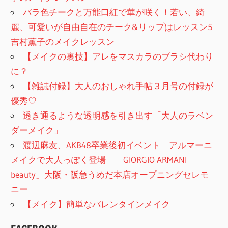
バラ色チークと万能口紅で華が咲く！若い、綺
麗、可愛いが自由自在のチーク&リップはレッスン5
吉村薫子のメイクレッスン
【メイクの裏技】アレをマスカラのブラシ代わり
に？
【雑誌付録】大人のおしゃれ手帖３月号の付録が
優秀♡
透き通るような透明感を引き出す「大人のラベン
ダーメイク」
渡辺麻友、AKB48卒業後初イベント アルマーニ
メイクで大人っぽく登場 「GIORGIO ARMANI
beauty」大阪・阪急うめだ本店オープニングセレモ
ニー
【メイク】簡単なバレンタインメイク