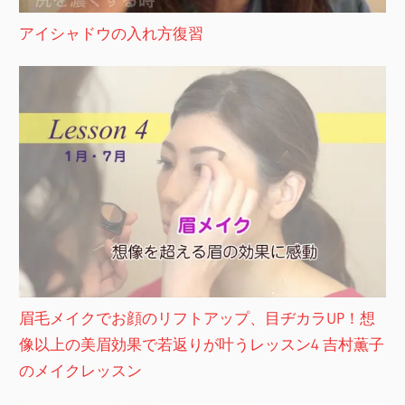
アイシャドウの入れ方復習
眉毛メイクでお顔のリフトアップ、目ヂカラUP！想
像以上の美眉効果で若返りが叶うレッスン4 吉村薫子
のメイクレッスン