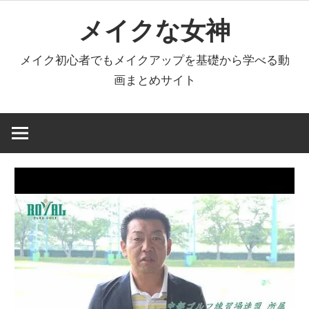
コ
メイクな女神
ン
テ
メイク初心者でもメイクアップを基礎から学べる動
ン
画まとめサイト
ツ
へ
ス
キ
ッ
プ