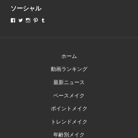
ソーシャル
makeupjapan01
makeupjapan01
makeupjapan01
makeupjapan01
makeupjapan01
さ
さ
さ
さ
さ
ん
ん
ん
ん
ん
の
の
の
の
の
プ
プ
プ
プ
プ
ロ
ロ
ロ
ロ
ロ
フ
フ
フ
フ
フ
ィ
ィ
ィ
ィ
ィ
ホーム
ー
ー
ー
ー
ー
ル
ル
ル
ル
ル
動画ランキング
を
を
を
を
を
Facebook
Twitter
Instagram
Pinterest
Tumblr
で
で
で
で
で
最新ニュース
表
表
表
表
表
示
示
示
示
示
ベースメイク
ポイントメイク
トレンドメイク
年齢別メイク