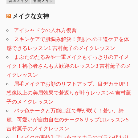
韓国メイク
骨筋メイク
メイクな女神
アイシャドウの入れ方復習
スキンケアで肌悩み解決！美肌への王道ケアを体
感できるレッスン1 吉村薫子のメイクレッスン
まぶたのたるみや一重メイクもすっきりのアイメ
イク！初心者さんも大歓迎のレッスン3 吉村薫子のメ
イクレッスン
眉毛メイクでお顔のリフトアップ、目ヂカラUP！
想像以上の美眉効果で若返りが叶うレッスン4 吉村薫
子のメイクレッスン
バラ色チークと万能口紅で華が咲く！若い、綺
麗、可愛いが自由自在のチーク&リップはレッスン5
吉村薫子のメイクレッスン
【メイクの裏技】アレをマスカラのブラシ代わり