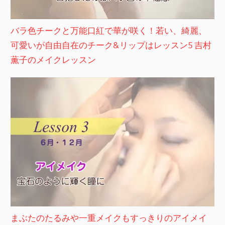
バラ色チークと万能口紅で華が咲く！若い、綺麗、
可愛いが自由自在のチーク&リップはレッスン5 吉村
薫子のメイクレッスン
まぶたのたるみや一重メイクもすっきりのアイメイ