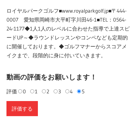
ロイヤルパークゴルフ■www.royalparkgolf.jp■〒444-
0007 愛知県岡崎市大平町字川田46-1■TEL：0564-
24-1177◆1人1人のレベルに合わせた指導で上達スピ
ードUP～◆ラウンドレッスンやコンペなども定期的
に開催しております。◆ゴルフマナーからスコアメ
イクまで、段階的に身に付いていきます。
動画の評価をお願いします！
評価
0
1
2
3
4
5