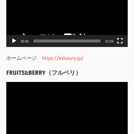
プ
レ
ー
ヤ
ー
00:00
01:04
ホームページ
https://exluxury.jp/
FRUITS&BERRY（フルベリ）
動
画
プ
レ
ー
ヤ