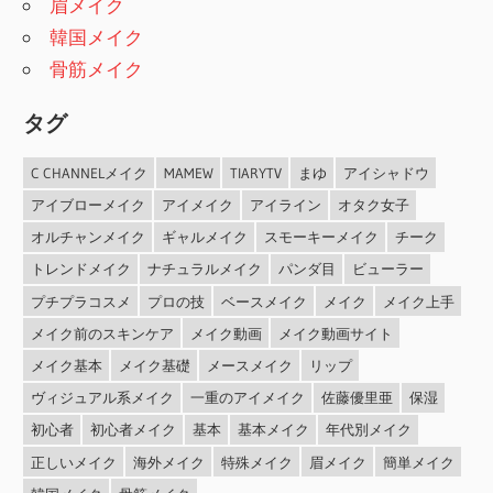
眉メイク
韓国メイク
骨筋メイク
タグ
C CHANNELメイク
MAMEW
TIARYTV
まゆ
アイシャドウ
アイブローメイク
アイメイク
アイライン
オタク女子
オルチャンメイク
ギャルメイク
スモーキーメイク
チーク
トレンドメイク
ナチュラルメイク
パンダ目
ビューラー
プチプラコスメ
プロの技
ベースメイク
メイク
メイク上手
メイク前のスキンケア
メイク動画
メイク動画サイト
メイク基本
メイク基礎
メースメイク
リップ
ヴィジュアル系メイク
一重のアイメイク
佐藤優里亜
保湿
初心者
初心者メイク
基本
基本メイク
年代別メイク
正しいメイク
海外メイク
特殊メイク
眉メイク
簡単メイク