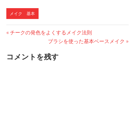
メイク 基本
投
前
チークの発色をよくするメイク法則
の
次
ブラシを使った基本ベースメイク
稿
投
の
ナ
コメントを残す
稿:
投
ビ
稿:
ゲ
ー
シ
ョ
ン