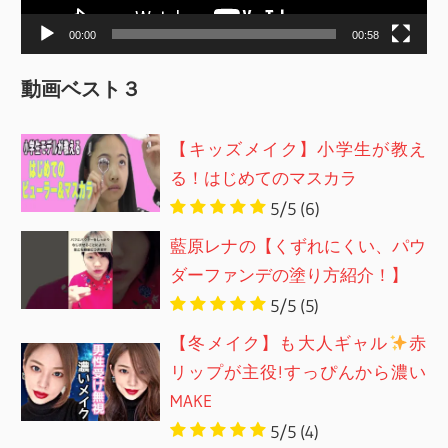
ー
00:00
00:58
動画ベスト３
【キッズメイク】小学生が教え
る！はじめてのマスカラ
5/5
(6)
藍原レナの【くずれにくい、パウ
ダーファンデの塗り方紹介！】
5/5
(5)
【冬メイク】も大人ギャル
赤
リップが主役!すっぴんから濃い
MAKE
5/5
(4)