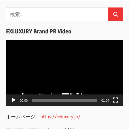
検
検
索:
索
EXLUXURY Brand PR Video
動
画
プ
レ
ー
ヤ
ー
00:00
01:04
ホームページ
https://exluxury.jp/