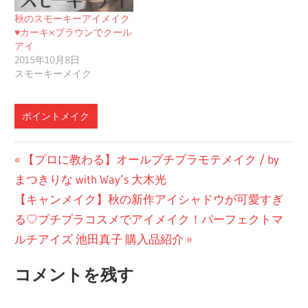
秋のスモーキーアイメイク
♥カーキ×ブラウンでクール
アイ
2015年10月8日
スモーキーメイク
ポイントメイク
投
前
【プロに教わる】オールプチプラモテメイク / by
の
まつきりな with Way’s 大木光
稿
次
投
【キャンメイク】秋の新作アイシャドウが可愛すぎ
ナ
の
稿:
る♡プチプラコスメでアイメイク！パーフェクトマ
ビ
投
ルチアイズ 池田真子 購入品紹介
稿:
ゲ
コメントを残す
ー