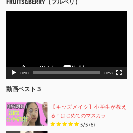
FRUITS&BERRY（フルベリ）
動
画
プ
レ
ー
ヤ
ー
00:00
00:58
動画ベスト３
【キッズメイク】小学生が教え
る！はじめてのマスカラ
5/5
(6)