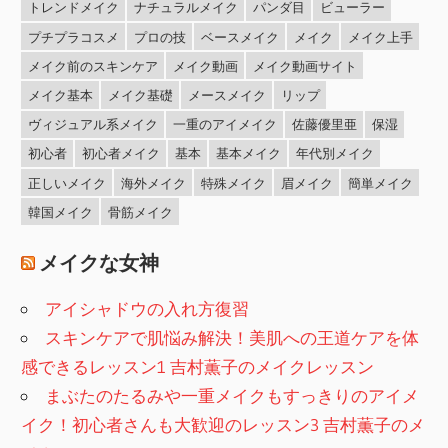
トレンドメイク
ナチュラルメイク
パンダ目
ビューラー
プチプラコスメ
プロの技
ベースメイク
メイク
メイク上手
メイク前のスキンケア
メイク動画
メイク動画サイト
メイク基本
メイク基礎
メースメイク
リップ
ヴィジュアル系メイク
一重のアイメイク
佐藤優里亜
保湿
初心者
初心者メイク
基本
基本メイク
年代別メイク
正しいメイク
海外メイク
特殊メイク
眉メイク
簡単メイク
韓国メイク
骨筋メイク
メイクな女神
アイシャドウの入れ方復習
スキンケアで肌悩み解決！美肌への王道ケアを体
感できるレッスン1 吉村薫子のメイクレッスン
まぶたのたるみや一重メイクもすっきりのアイメ
イク！初心者さんも大歓迎のレッスン3 吉村薫子のメ