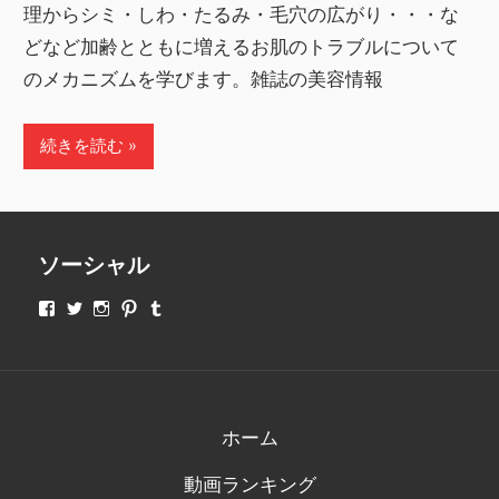
理からシミ・しわ・たるみ・毛穴の広がり・・・な
どなど加齢とともに増えるお肌のトラブルについて
のメカニズムを学びます。雑誌の美容情報
続きを読む
ソーシャル
makeupjapan01
makeupjapan01
makeupjapan01
makeupjapan01
makeupjapan01
さ
さ
さ
さ
さ
ん
ん
ん
ん
ん
の
の
の
の
の
プ
プ
プ
プ
プ
ロ
ロ
ロ
ロ
ロ
フ
フ
フ
フ
フ
ィ
ィ
ィ
ィ
ィ
ホーム
ー
ー
ー
ー
ー
ル
ル
ル
ル
ル
動画ランキング
を
を
を
を
を