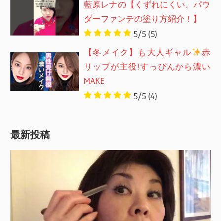
藍原レナの【くずれにくい、パウ
ダーファンデの塗り方紹介！】
5/5
(5)
【冬メイク】も大人ギャル
赤
リップが主役!すっぴんから濃い
MAKE
5/5
(4)
最新投稿