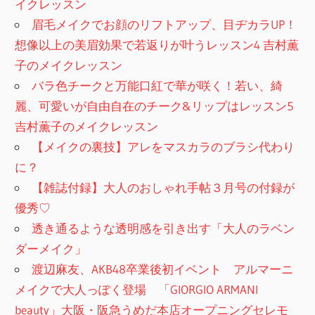
イクレッスン
眉毛メイクでお顔のリフトアップ、目ヂカラUP！
想像以上の美眉効果で若返りが叶うレッスン4 吉村薫
子のメイクレッスン
バラ色チークと万能口紅で華が咲く！若い、綺
麗、可愛いが自由自在のチーク&リップはレッスン5
吉村薫子のメイクレッスン
【メイクの裏技】アレをマスカラのブラシ代わり
に？
【雑誌付録】大人のおしゃれ手帖３月号の付録が
優秀♡
透き通るような透明感を引き出す「大人のラベン
ダーメイク」
渡辺麻友、AKB48卒業後初イベント アルマーニ
メイクで大人っぽく登場 「GIORGIO ARMANI
beauty」大阪・阪急うめだ本店オープニングセレモ