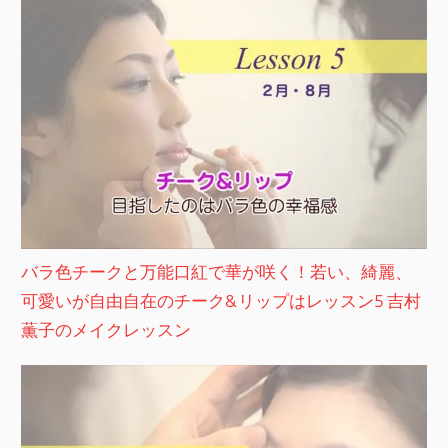
バラ色チークと万能口紅で華が咲く！若い、綺麗、
可愛いが自由自在のチーク&リップはレッスン5 吉村
薫子のメイクレッスン