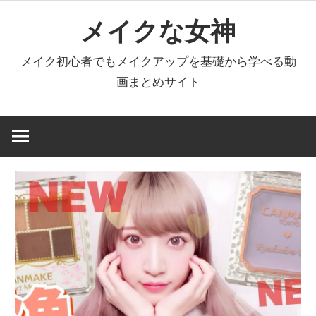
コ
メイクな女神
ン
テ
メイク初心者でもメイクアップを基礎から学べる動
ン
画まとめサイト
ツ
へ
ス
キ
ッ
プ