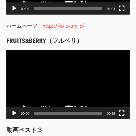
ー
00:00
01:04
ホームページ
https://exluxury.jp/
FRUITS&BERRY（フルベリ）
動
画
プ
レ
ー
ヤ
ー
00:00
00:58
動画ベスト３