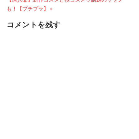
稿
の
投
も！【プチプラ】
ナ
投
稿:
コメントを残す
ビ
稿:
ゲ
ー
シ
ョ
ン