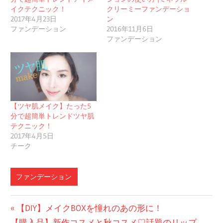
イクテクニック！
クリーミーファンデーショ
2017年4月23日
ン
ファンデーション
2016年11月6日
ファンデーション
【ツヤ肌メイク】たった5
分で超簡単トレンドツヤ肌
テクニック！
2017年4月5日
チーク
ファンデーション
投
前
【DIY】メイクBOXを憧れのあの形に！
次
の
【購入品】新作コスメと秋コスメ♡話題のリップ