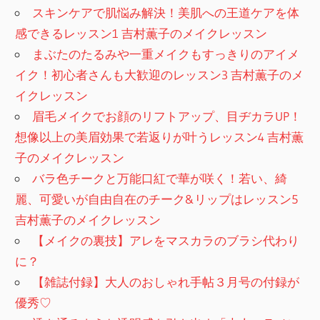
スキンケアで肌悩み解決！美肌への王道ケアを体
感できるレッスン1 吉村薫子のメイクレッスン
まぶたのたるみや一重メイクもすっきりのアイメ
イク！初心者さんも大歓迎のレッスン3 吉村薫子のメ
イクレッスン
眉毛メイクでお顔のリフトアップ、目ヂカラUP！
想像以上の美眉効果で若返りが叶うレッスン4 吉村薫
子のメイクレッスン
バラ色チークと万能口紅で華が咲く！若い、綺
麗、可愛いが自由自在のチーク&リップはレッスン5
吉村薫子のメイクレッスン
【メイクの裏技】アレをマスカラのブラシ代わり
に？
【雑誌付録】大人のおしゃれ手帖３月号の付録が
優秀♡