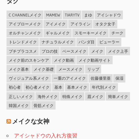
タグ
C CHANNELメイク
MAMEW
TIARYTV
まゆ
アイシャドウ
アイブローメイク
アイメイク
アイライン
オタク女子
オルチャンメイク
ギャルメイク
スモーキーメイク
チーク
トレンドメイク
ナチュラルメイク
パンダ目
ビューラー
プチプラコスメ
プロの技
ベースメイク
メイク
メイク上手
メイク前のスキンケア
メイク動画
メイク動画サイト
メイク基本
メイク基礎
メースメイク
リップ
ヴィジュアル系メイク
一重のアイメイク
佐藤優里亜
保湿
初心者
初心者メイク
基本
基本メイク
年代別メイク
正しいメイク
海外メイク
特殊メイク
眉メイク
簡単メイク
韓国メイク
骨筋メイク
メイクな女神
アイシャドウの入れ方復習