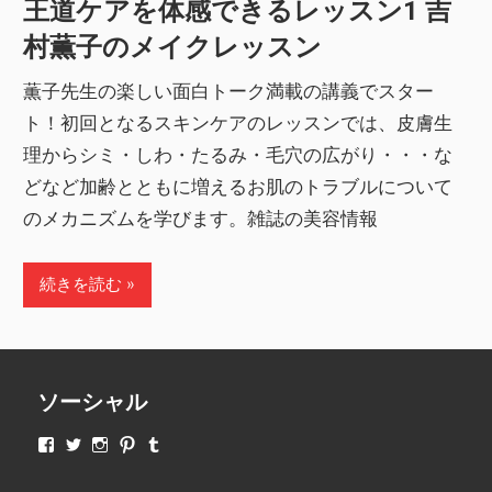
王道ケアを体感できるレッスン1 吉
村薫子のメイクレッスン
薫子先生の楽しい面白トーク満載の講義でスター
ト！初回となるスキンケアのレッスンでは、皮膚生
理からシミ・しわ・たるみ・毛穴の広がり・・・な
どなど加齢とともに増えるお肌のトラブルについて
のメカニズムを学びます。雑誌の美容情報
続きを読む
ソーシャル
makeupjapan01
makeupjapan01
makeupjapan01
makeupjapan01
makeupjapan01
さ
さ
さ
さ
さ
ん
ん
ん
ん
ん