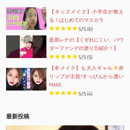
【キッズメイク】小学生が教え
る！はじめてのマスカラ
5/5
(6)
藍原レナの【くずれにくい、パウ
ダーファンデの塗り方紹介！】
5/5
(5)
【冬メイク】も大人ギャル
赤
リップが主役!すっぴんから濃い
MAKE
5/5
(4)
最新投稿