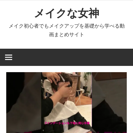
コ
メイクな女神
ン
テ
メイク初心者でもメイクアップを基礎から学べる動
ン
画まとめサイト
ツ
へ
ス
キ
ッ
プ