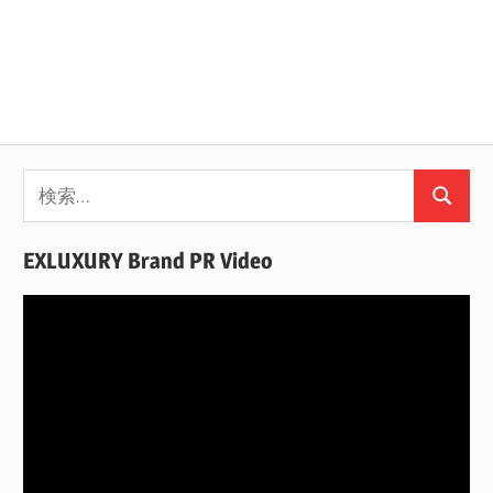
検
検
索:
索
EXLUXURY Brand PR Video
動
画
プ
レ
ー
ヤ