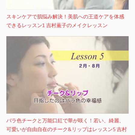
スキンケアで肌悩み解決！美肌への王道ケアを体感
できるレッスン1 吉村薫子のメイクレッスン
バラ色チークと万能口紅で華が咲く！若い、綺麗、
可愛いが自由自在のチーク&リップはレッスン5 吉村