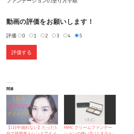
ファンデーションの塗り方手順
動画の評価をお願いします！
評価
0
1
2
3
4
5
関連
【1日中崩れない】たった5
MiMC クリームファンデー
分で超簡単トレンドアイメ
ションの使い方 |ミネラル