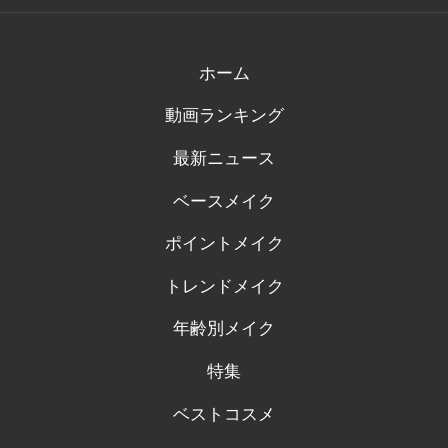
の
の
の
の
の
プ
プ
プ
プ
プ
ロ
ロ
ロ
ロ
ロ
フ
フ
フ
フ
フ
ィ
ィ
ィ
ィ
ィ
ホーム
ー
ー
ー
ー
ー
ル
ル
ル
ル
ル
動画ランキング
を
を
を
を
を
Facebook
Twitter
Instagram
Pinterest
Tumblr
で
で
で
で
で
最新ニュース
表
表
表
表
表
示
示
示
示
示
ベースメイク
ポイントメイク
トレンドメイク
年齢別メイク
特集
ベストコスメ