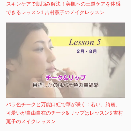
スキンケアで肌悩み解決！美肌への王道ケアを体感
できるレッスン1 吉村薫子のメイクレッスン
バラ色チークと万能口紅で華が咲く！若い、綺麗、
可愛いが自由自在のチーク&リップはレッスン5 吉村
薫子のメイクレッスン