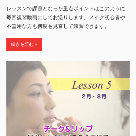
レッスンで課題となった重点ポイントはこのように
毎回復習動画にしてお送りします。メイク初心者や
不器用な方も何度も見直して練習できます。
続きを読む