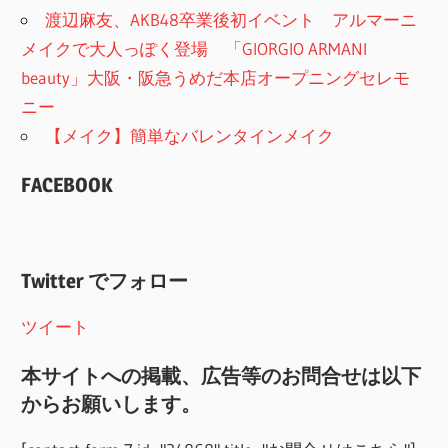
渡辺麻友、AKB48卒業後初イベント アルマーニ
メイクで大人っぽく登場 「GIORGIO ARMANI
beauty」大阪・阪急うめだ本店オープニングセレモ
ニー
【メイク】簡単なバレンタインメイク
FACEBOOK
Twitter でフォロー
ツイート
本サイトへの掲載、広告等のお問合せは以下
からお願いします。