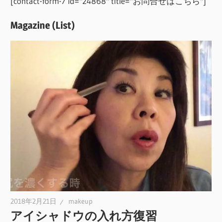
[contact-form-7 id="24868" title="お問合せはこちら"]
Magazine (List)
2018年2月21日
makeup
アイシャドウの入れ方復習