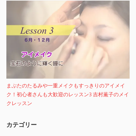
まぶたのたるみや一重メイクもすっきりのアイメイ
ク！初心者さんも大歓迎のレッスン3 吉村薫子のメイ
クレッスン
カテゴリー