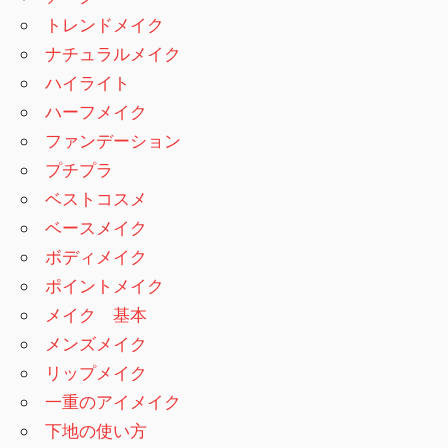
トレンドメイク
ナチュラルメイク
ハイライト
ハーフメイク
ファンデーション
プチプラ
ベストコスメ
ベースメイク
ボディメイク
ポイントメイク
メイク 基本
メンズメイク
リップメイク
一重のアイメイク
下地の使い方