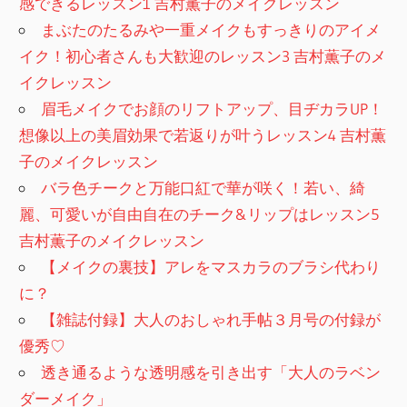
感できるレッスン1 吉村薫子のメイクレッスン
まぶたのたるみや一重メイクもすっきりのアイメ
イク！初心者さんも大歓迎のレッスン3 吉村薫子のメ
イクレッスン
眉毛メイクでお顔のリフトアップ、目ヂカラUP！
想像以上の美眉効果で若返りが叶うレッスン4 吉村薫
子のメイクレッスン
バラ色チークと万能口紅で華が咲く！若い、綺
麗、可愛いが自由自在のチーク&リップはレッスン5
吉村薫子のメイクレッスン
【メイクの裏技】アレをマスカラのブラシ代わり
に？
【雑誌付録】大人のおしゃれ手帖３月号の付録が
優秀♡
透き通るような透明感を引き出す「大人のラベン
ダーメイク」