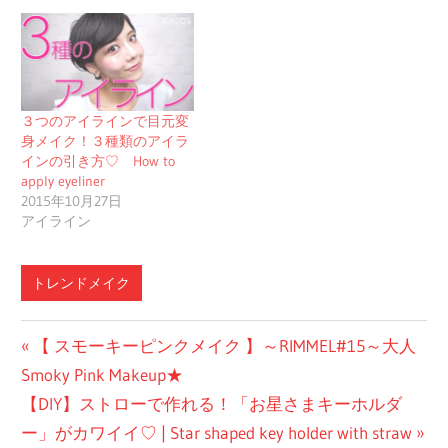
３つのアイラインで目元変
身メイク！３種類のアイラ
インの引き方♡ How to
apply eyeliner
2015年10月27日
アイライン
トレンドメイク
投
前
【 スモーキーピンクメイク 】～RIMMEL#15～大人
の
Smoky Pink Makeup★
稿
次
投
【DIY】ストローで作れる！「お星さまキーホルダ
ナ
の
稿:
ー」がカワイイ♡ | Star shaped key holder with straw