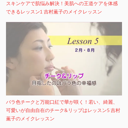
スキンケアで肌悩み解決！美肌への王道ケアを体感
できるレッスン1 吉村薫子のメイクレッスン
バラ色チークと万能口紅で華が咲く！若い、綺麗、
可愛いが自由自在のチーク&リップはレッスン5 吉村
薫子のメイクレッスン