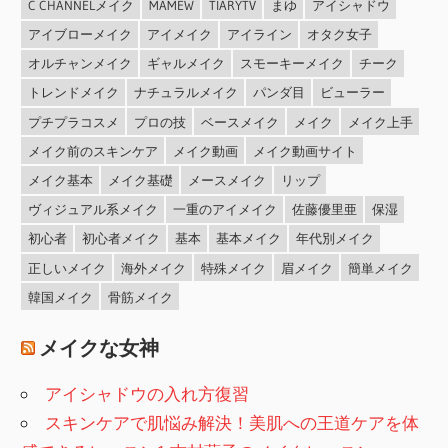
C CHANNELメイク
MAMEW
TIARYTV
まゆ
アイシャドウ
アイブローメイク
アイメイク
アイライン
オタク女子
オルチャンメイク
ギャルメイク
スモーキーメイク
チーク
トレンドメイク
ナチュラルメイク
パンダ目
ビューラー
プチプラコスメ
プロの技
ベースメイク
メイク
メイク上手
メイク前のスキンケア
メイク動画
メイク動画サイト
メイク基本
メイク基礎
メースメイク
リップ
ヴィジュアル系メイク
一重のアイメイク
佐藤優里亜
保湿
初心者
初心者メイク
基本
基本メイク
年代別メイク
正しいメイク
海外メイク
特殊メイク
眉メイク
簡単メイク
韓国メイク
骨筋メイク
メイクな女神
アイシャドウの入れ方復習
スキンケアで肌悩み解決！美肌への王道ケアを体