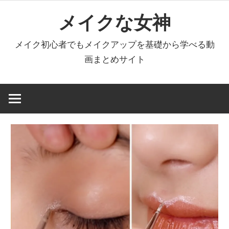
コ
メイクな女神
ン
テ
メイク初心者でもメイクアップを基礎から学べる動
ン
画まとめサイト
ツ
へ
ス
キ
ッ
プ