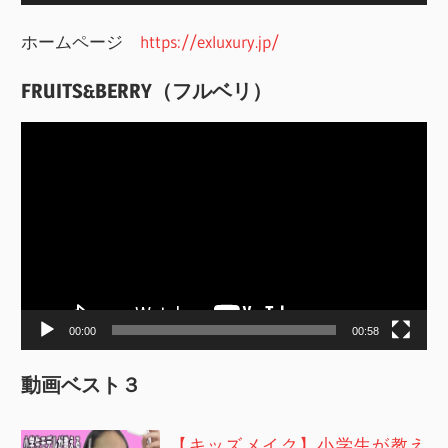
ホームページ
https://exluxury.jp/
FRUITS&BERRY（フルベリ）
動
画
プ
レ
ー
ヤ
ー
00:00
00:58
動画ベスト３
【キッズメイク】小学生が教え