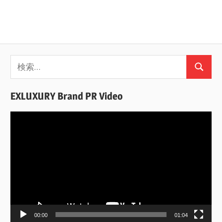
検
検
索:
索
EXLUXURY Brand PR Video
動
画
プ
レ
ー
ヤ
ー
00:00
01:04