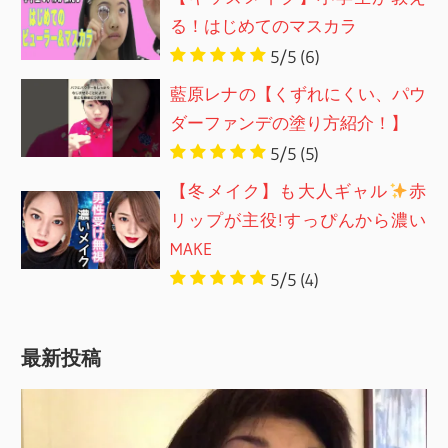
る！はじめてのマスカラ
5/5
(6)
藍原レナの【くずれにくい、パウ
ダーファンデの塗り方紹介！】
5/5
(5)
【冬メイク】も大人ギャル
赤
リップが主役!すっぴんから濃い
MAKE
5/5
(4)
最新投稿