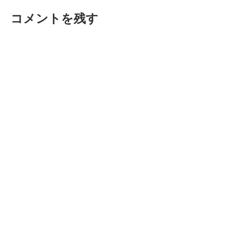
ビ
投
コメントを残す
稿:
ゲ
ー
シ
ョ
ン