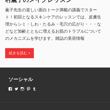
薫子先生の楽しい面白トーク満載の講義でスター
ト！初回となるスキンケアのレッスンでは、皮膚生
理からシミ・しわ・たるみ・毛穴の広がり・・・な
どなど加齢とともに増えるお肌のトラブルについて
のメカニズムを学びます。雑誌の美容情報
続きを読む
ソーシャル
makeupjapan01
makeupjapan01
makeupjapan01
makeupjapan01
makeupjapan01
さ
さ
さ
さ
さ
ん
ん
ん
ん
ん
の
の
の
の
の
プ
プ
プ
プ
プ
ロ
ロ
ロ
ロ
ロ