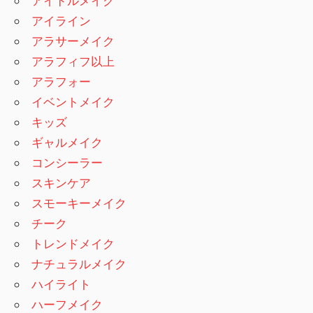
アイドルメイク
アイライン
アラサーメイク
アラフィフ以上
アラフォー
イベントメイク
キッズ
ギャルメイク
コンシーラー
スキンケア
スモーキーメイク
チーク
トレンドメイク
ナチュラルメイク
ハイライト
ハーフメイク