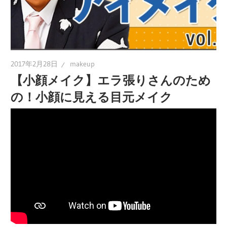
2017年2月28日
makeup
【小顔メイク】エラ張りさんのため
の！小顔に見える目元メイク