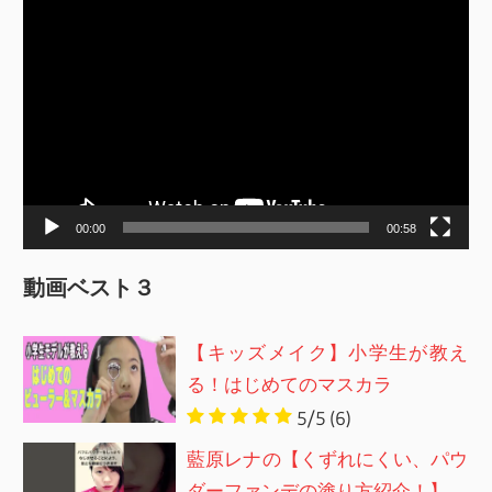
動
画
プ
レ
ー
ヤ
ー
00:00
00:58
動画ベスト３
【キッズメイク】小学生が教え
る！はじめてのマスカラ
5/5
(6)
藍原レナの【くずれにくい、パウ
ダーファンデの塗り方紹介！】