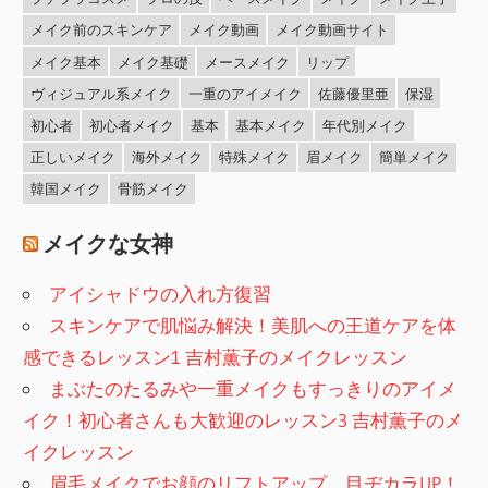
メイク前のスキンケア
メイク動画
メイク動画サイト
メイク基本
メイク基礎
メースメイク
リップ
ヴィジュアル系メイク
一重のアイメイク
佐藤優里亜
保湿
初心者
初心者メイク
基本
基本メイク
年代別メイク
正しいメイク
海外メイク
特殊メイク
眉メイク
簡単メイク
韓国メイク
骨筋メイク
メイクな女神
アイシャドウの入れ方復習
スキンケアで肌悩み解決！美肌への王道ケアを体
感できるレッスン1 吉村薫子のメイクレッスン
まぶたのたるみや一重メイクもすっきりのアイメ
イク！初心者さんも大歓迎のレッスン3 吉村薫子のメ
イクレッスン
眉毛メイクでお顔のリフトアップ、目ヂカラUP！