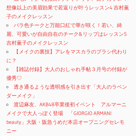
想像以上の美眉効果で若返りが叶うレッスン4 吉村薫
子のメイクレッスン
バラ色チークと万能口紅で華が咲く！若い、綺
麗、可愛いが自由自在のチーク&リップはレッスン5
吉村薫子のメイクレッスン
【メイクの裏技】アレをマスカラのブラシ代わり
に？
【雑誌付録】大人のおしゃれ手帖３月号の付録が
優秀♡
透き通るような透明感を引き出す「大人のラベン
ダーメイク」
渡辺麻友、AKB48卒業後初イベント アルマーニ
メイクで大人っぽく登場 「GIORGIO ARMANI
beauty」大阪・阪急うめだ本店オープニングセレモ
ニー