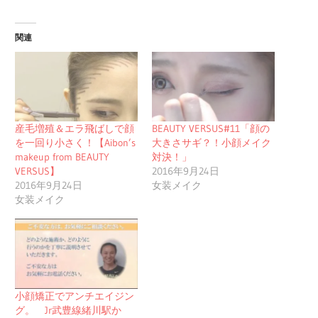
関連
産毛増殖＆エラ飛ばしで顔
BEAUTY VERSUS#11「顔の
を一回り小さく！【Aibon’s
大きさサギ？！小顔メイク
makeup from BEAUTY
対決！」
VERSUS】
2016年9月24日
2016年9月24日
女装メイク
女装メイク
小顔矯正でアンチエイジン
グ。 Jr武豊線緒川駅か