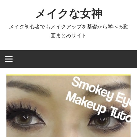
コ
メイクな女神
ン
テ
メイク初心者でもメイクアップを基礎から学べる動
ン
画まとめサイト
ツ
へ
ス
キ
ッ
プ