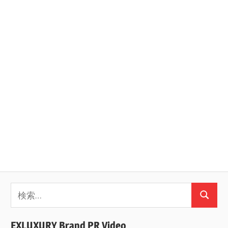
ン
検
検
索:
索
EXLUXURY Brand PR Video