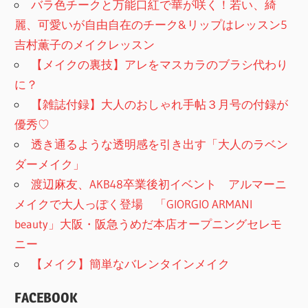
バラ色チークと万能口紅で華が咲く！若い、綺
麗、可愛いが自由自在のチーク&リップはレッスン5
吉村薫子のメイクレッスン
【メイクの裏技】アレをマスカラのブラシ代わり
に？
【雑誌付録】大人のおしゃれ手帖３月号の付録が
優秀♡
透き通るような透明感を引き出す「大人のラベン
ダーメイク」
渡辺麻友、AKB48卒業後初イベント アルマーニ
メイクで大人っぽく登場 「GIORGIO ARMANI
beauty」大阪・阪急うめだ本店オープニングセレモ
ニー
【メイク】簡単なバレンタインメイク
FACEBOOK