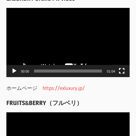
動
画
プ
レ
ー
ヤ
ー
00:00
01:04
ホームページ
https://exluxury.jp/
FRUITS&BERRY（フルベリ）
動
画
プ