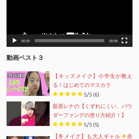
レ
ー
ヤ
ー
00:00
00:58
動画ベスト３
【キッズメイク】小学生が教え
る！はじめてのマスカラ
5/5
(6)
藍原レナの【くずれにくい、パウ
ダーファンデの塗り方紹介！】
5/5
(5)
【冬メイク】も大人ギャル
赤