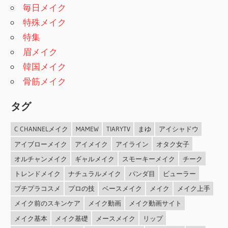
毎日メイク
特殊メイク
特集
眉メイク
韓国メイク
骨筋メイク
タグ
C CHANNELメイク
MAMEW
TIARYTV
まゆ
アイシャドウ
アイブローメイク
アイメイク
アイライン
オタク女子
オルチャンメイク
ギャルメイク
スモーキーメイク
チーク
トレンドメイク
ナチュラルメイク
パンダ目
ビューラー
プチプラコスメ
プロの技
ベースメイク
メイク
メイク上手
メイク前のスキンケア
メイク動画
メイク動画サイト
メイク基本
メイク基礎
メースメイク
リップ