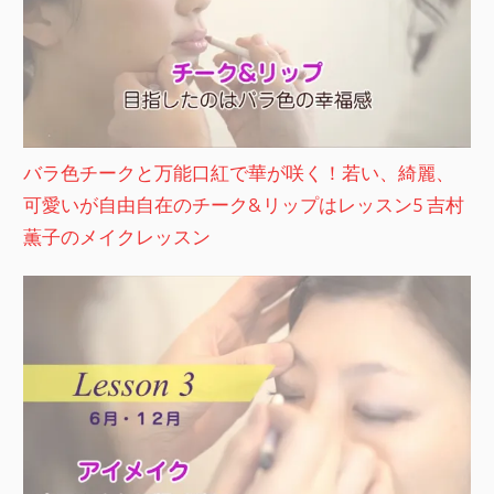
バラ色チークと万能口紅で華が咲く！若い、綺麗、
可愛いが自由自在のチーク&リップはレッスン5 吉村
薫子のメイクレッスン