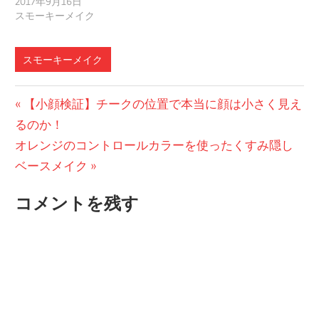
2017年9月16日
スモーキーメイク
スモーキーメイク
投
前
【小顔検証】チークの位置で本当に顔は小さく見え
の
るのか！
稿
次
投
オレンジのコントロールカラーを使ったくすみ隠し
ナ
の
稿:
ベースメイク
ビ
投
コメントを残す
稿:
ゲ
ー
シ
ョ