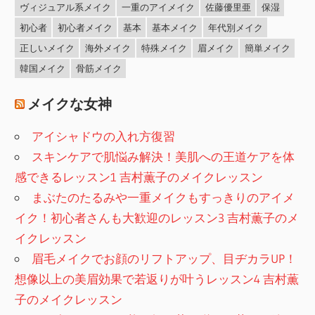
ヴィジュアル系メイク
一重のアイメイク
佐藤優里亜
保湿
初心者
初心者メイク
基本
基本メイク
年代別メイク
正しいメイク
海外メイク
特殊メイク
眉メイク
簡単メイク
韓国メイク
骨筋メイク
メイクな女神
アイシャドウの入れ方復習
スキンケアで肌悩み解決！美肌への王道ケアを体
感できるレッスン1 吉村薫子のメイクレッスン
まぶたのたるみや一重メイクもすっきりのアイメ
イク！初心者さんも大歓迎のレッスン3 吉村薫子のメ
イクレッスン
眉毛メイクでお顔のリフトアップ、目ヂカラUP！
想像以上の美眉効果で若返りが叶うレッスン4 吉村薫
子のメイクレッスン