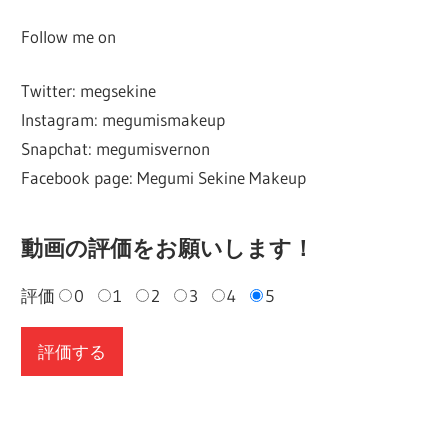
Follow me on
Twitter: megsekine
Instagram: megumismakeup
Snapchat: megumisvernon
Facebook page: Megumi Sekine Makeup
動画の評価をお願いします！
評価
0
1
2
3
4
5