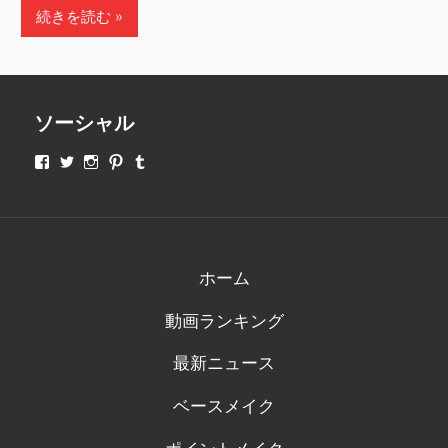
続きを読む
ソーシャル
makeupjapan01
makeupjapan01
makeupjapan01
makeupjapan01
makeupjapan01
さ
さ
さ
さ
さ
ん
ん
ん
ん
ん
の
の
の
の
の
プ
プ
プ
プ
プ
ロ
ロ
ロ
ロ
ロ
フ
フ
フ
フ
フ
ィ
ィ
ィ
ィ
ィ
ホーム
ー
ー
ー
ー
ー
ル
ル
ル
ル
ル
動画ランキング
を
を
を
を
を
Facebook
Twitter
Instagram
Pinterest
Tumblr
で
で
で
で
で
最新ニュース
表
表
表
表
表
示
示
示
示
示
ベースメイク